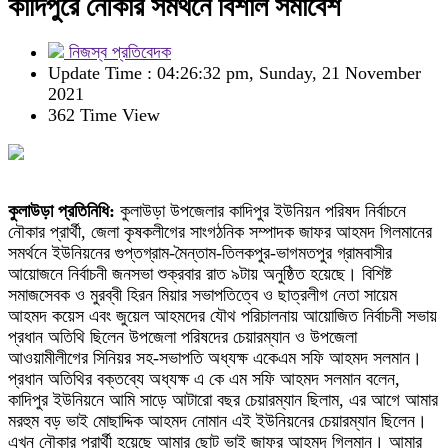
কাদিপুরে নৌকার সমর্থনে বিশাল সমাবেশ
নিজস্ব প্রতিবেদক
Update Time : 04:26:32 pm, Sunday, 21 November
2021
362 Time View
কুলাউড়া প্রতিনিধি:
কুলাউড়া উপজেলার কাদিপুর ইউনিয়ন পরিষদ নির্বাচনে
নৌকার প্রার্থী, জেলা কৃষকলীগের সাংগঠনিক সম্পাদক জাফর আহমদ গিলমানের
সমর্থনে ইউনিয়নের গুপ্তগ্রাম-মৈন্তাম-তিলকপুর-ভাগমতপুর গ্রামবাসীর
আয়োজনে নির্বাচনী জনসভা শুক্রবার রাত ৯টায় অনুষ্ঠিত হয়েছে। বিশিষ্ট
সমাজসেবক ও মুরব্বী হিরন মিয়ার সভাপতিত্বে ও ছাত্রলীগ নেতা সায়েম
আহমদ কয়েস এবং জুয়েল আহমদের যৌথ পরিচালনায় আয়োজিত নির্বাচনী সভায়
প্রধান অতিথি ছিলেন উপজেলা পরিষদের চেয়ারম্যান ও উপজেলা
আওয়ামীলীগের সিনিয়র সহ-সভাপতি অধ্যক্ষ একেএম সফি আহমদ সলমান।
প্রধান অতিথির বক্তব্যে অধ্যক্ষ এ কে এম সফি আহমদ সলমান বলেন,
কাদিপুর ইউনিয়নে আমি সাড়ে আটারো বছর চেয়ারম্যান ছিলাম, এর আগে আমার
মরহুম বড় ভাই মোছাদ্দিক আহমদ নোমান এই ইউনিয়নের চেয়ারম্যান ছিলেন।
এখন নৌকার প্রার্থী হয়েছে আমার ছোট ভাই জাফর আহমদ গিলমান। আমার