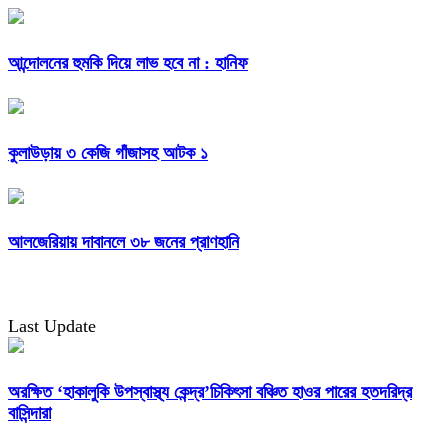
আন্দোলনের হুমকি দিয়ে লাভ হবে না : হানিফ
কুলাউড়ায় ৩ কেজি গাঁজাসহ আটক ১
আলজেরিয়ায় দাবানলে ৩৮ জনের প্রাণহানি
Last Update
অরক্ষিত ‘হাকালুকি উপস্বাস্থ্য কেন্দ্র’চিকিৎসা বঞ্চিত হাওর পারের হতদরিদ্র
বাসিন্দারা