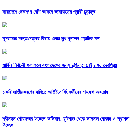
সারাদেশে দেড়শ’র বেশি আসনে জামায়াতের প্রার্থী চূড়ান্ত
নুসরাতের অন্তঃসত্ত্বার বিষয়ে এবার মুখ খুললেন প্রেমিক যশ
মার্কিন নির্বাচনী ফলাফলে বাংলাদেশের জন্য দুশ্চিন্তা নেই : ড. দেবপ্রিয়
চাকরি জাতীয়করণের দাবিতে আউটসোর্সিং কর্মীদের শাহবাগ অবরোধ
শ্রীমঙ্গল পৌরসভার উচ্ছেদ অভিযান, ফুটপাত থেকে ভাসমান দোকান ও স্থাপনা
উচ্ছেদ