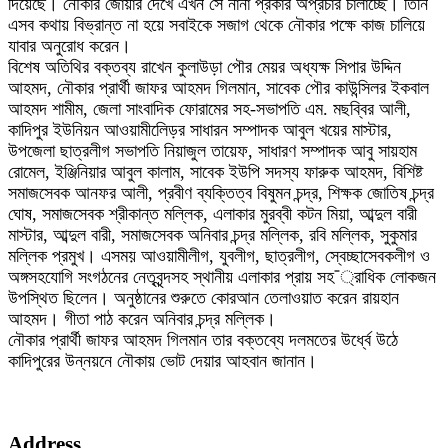
দিয়েছে। নৌকার জোয়ার দেখে এখন সে নানা প্রকার অপ্রচার চালাচ্ছে। তিনি
এসব কথায় বিভ্রান্ত না হয়ে সবাইকে সজাগ থেকে নৌকার পক্ষে কাজ চালিয়ে
যাবার অনুরোধ করেন।
বিশেষ অতিথির বক্তব্য রাখেন কুলাউড়া পৌর মেয়র অধ্যক্ষ সিপার উদ্দিন
আহমদ, নৌকার প্রার্থী জাফর আহমদ গিলমান, সাবেক পৌর কাউন্সিলর ইকবাল
আহমদ শামীম, জেলা সাংবাদিক ফোরামের সহ-সভাপতি এম. মছব্বির আলী,
কাদিপুর ইউনিয়ন আওয়ামীলেিড়র সাধারন সম্পাদক আবুল খয়ের মাস্টার,
উপজেলা ছাত্রলীগ সভাপতি নিয়াজুল তায়েফ, সাধারণ সম্পাদক আবু সায়হাম
রোমেল, ইঞ্জিনিয়ার আবুল কালাম, সাবেক ইউপি সদস্য ফারুক আহমদ, বিশিষ্ট
সমাজসেবক আনফর আলী, প্রবীণ ব্যক্তিত্ব বিষুমন চন্দ্র, শিক্ষক জোতিষ চন্দ্র
ঘোষ, সমাজসেবক শ্রীকান্ত মল্লিক, এলাকার মুরব্বী কটন মিয়া, আব্দুল বারী
মাস্টার, আব্দুল বারী, সমাজসেবক অনিবার চন্দ্র মল্লিক, রবি মল্লিক, সুকুমার
মল্লিক প্রমুখ। এসময় আওয়ামীলীগ, যুবলীগ, ছাত্রলীগ, স্বেচ্ছাসেবকলীগ ও
অঙ্গসহযোগি সংগঠনের নেতৃবৃন্দসহ স্থানীয় এলাকার প্রায় সহ¯্রাধিক লোকজন
উপস্থিত ছিলেন। অনুষ্ঠানের শুরুতে কোরআন তেলাওয়াত করেন রায়হান
আহমদ। গীতা পাঠ করেন অনিবার চন্দ্র মল্লিক।
নৌকার প্রার্থী জাফর আহমদ গিলমান তার বক্তব্যে দলমতের উর্ধ্বে উঠে
কাদিপুরের উন্নয়নে নৌকায় ভোট দেয়ার আহবান জানান।
Address