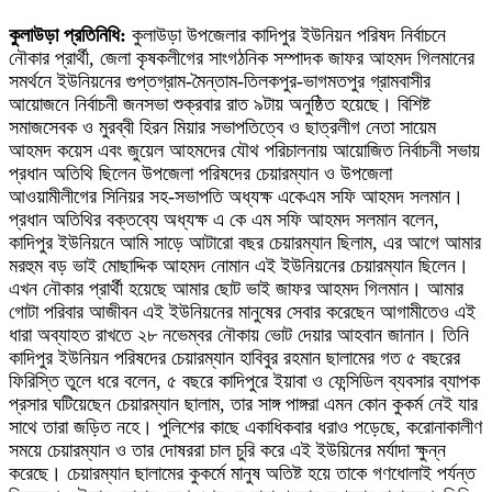
কুলাউড়া প্রতিনিধি:
কুলাউড়া উপজেলার কাদিপুর ইউনিয়ন পরিষদ নির্বাচনে
নৌকার প্রার্থী, জেলা কৃষকলীগের সাংগঠনিক সম্পাদক জাফর আহমদ গিলমানের
সমর্থনে ইউনিয়নের গুপ্তগ্রাম-মৈন্তাম-তিলকপুর-ভাগমতপুর গ্রামবাসীর
আয়োজনে নির্বাচনী জনসভা শুক্রবার রাত ৯টায় অনুষ্ঠিত হয়েছে। বিশিষ্ট
সমাজসেবক ও মুরব্বী হিরন মিয়ার সভাপতিত্বে ও ছাত্রলীগ নেতা সায়েম
আহমদ কয়েস এবং জুয়েল আহমদের যৌথ পরিচালনায় আয়োজিত নির্বাচনী সভায়
প্রধান অতিথি ছিলেন উপজেলা পরিষদের চেয়ারম্যান ও উপজেলা
আওয়ামীলীগের সিনিয়র সহ-সভাপতি অধ্যক্ষ একেএম সফি আহমদ সলমান।
প্রধান অতিথির বক্তব্যে অধ্যক্ষ এ কে এম সফি আহমদ সলমান বলেন,
কাদিপুর ইউনিয়নে আমি সাড়ে আটারো বছর চেয়ারম্যান ছিলাম, এর আগে আমার
মরহুম বড় ভাই মোছাদ্দিক আহমদ নোমান এই ইউনিয়নের চেয়ারম্যান ছিলেন।
এখন নৌকার প্রার্থী হয়েছে আমার ছোট ভাই জাফর আহমদ গিলমান। আমার
গোটা পরিবার আজীবন এই ইউনিয়নের মানুষের সেবার করেছেন আগামীতেও এই
ধারা অব্যাহত রাখতে ২৮ নভেম্বর নৌকায় ভোট দেয়ার আহবান জানান। তিনি
কাদিপুর ইউনিয়ন পরিষদের চেয়ারম্যান হাবিবুর রহমান ছালামের গত ৫ বছরের
ফিরিস্তি তুলে ধরে বলেন, ৫ বছরে কাদিপুরে ইয়াবা ও ফেন্সিডিল ব্যবসার ব্যাপক
প্রসার ঘটিয়েছেন চেয়ারম্যান ছালাম, তার সাঙ্গ পাঙ্গরা এমন কোন কুকর্ম নেই যার
সাথে তারা জড়িত নহে। পুলিশের কাছে একাধিকবার ধরাও পড়েছে, করোনাকালীণ
সময়ে চেয়ারম্যান ও তার দোষররা চাল চুরি করে এই ইউয়িনের মর্যাদা ক্ষুন্ন
করেছে। চেয়ারম্যান ছালামের কুকর্মে মানুষ অতিষ্ট হয়ে তাকে গণধোলাই পর্যন্ত