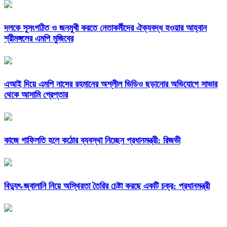
দলকে সুসংগঠিত ও জনমুখী করতে নেতাকর্মীদের ঐক্যবদ্ধ হওয়ার আহ্বান
শ্রীমঙ্গলের এমপি মুজিবের
এআই দিয়ে এমপি নাসের রহমানের অশ্লীল ভিডিও ছড়ানোর অভিযোগে সাভার
থেকে আসামি গ্রেপ্তার
কাজে গাফিলতি হলে কঠোর ব্যবস্থা নিচ্ছেন প্রধানমন্ত্রী: রিজভী
বিদ্যুৎ-জ্বালানি নিয়ে অস্থিরতা তৈরির চেষ্টা করছে একটি চক্র: প্রধানমন্ত্রী