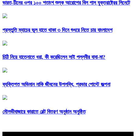
ভারত-চীনের ওপর ১০০ শতাংশ শুল্ক আরোপের বিল পাস যুক্তরাষ্ট্রের সিনেটে
প্রস্তুতি ম্যাচের ভুল হাতে থাকা ৩ দিনে শুধরে নিতে চায় বাংলাদেশ
চিঠি নিয়ে হাতেনাতে ধরা, কী করেছিলেন সাই পল্লবীর বাবা-মা?
ব্যক্তিগত অভিমান নাকি জীবনের উপলব্ধি, প্রভার পোস্টে জল্পনা
মৌলভীবাজারে কারাতে বেল্ট বিতরণ অনুষ্ঠান অনুষ্ঠিত