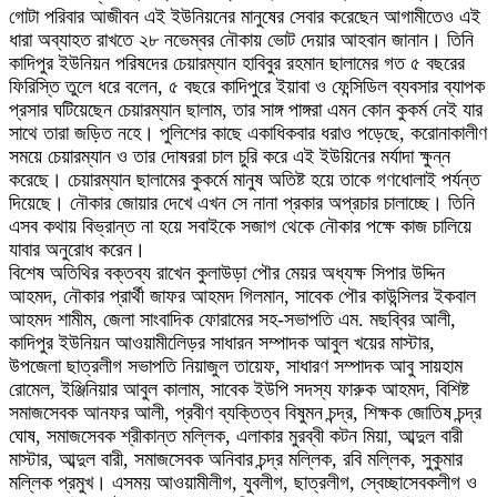
গোটা পরিবার আজীবন এই ইউনিয়নের মানুষের সেবার করেছেন আগামীতেও এই
ধারা অব্যাহত রাখতে ২৮ নভেম্বর নৌকায় ভোট দেয়ার আহবান জানান। তিনি
কাদিপুর ইউনিয়ন পরিষদের চেয়ারম্যান হাবিবুর রহমান ছালামের গত ৫ বছরের
ফিরিস্তি তুলে ধরে বলেন, ৫ বছরে কাদিপুরে ইয়াবা ও ফেন্সিডিল ব্যবসার ব্যাপক
প্রসার ঘটিয়েছেন চেয়ারম্যান ছালাম, তার সাঙ্গ পাঙ্গরা এমন কোন কুকর্ম নেই যার
সাথে তারা জড়িত নহে। পুলিশের কাছে একাধিকবার ধরাও পড়েছে, করোনাকালীণ
সময়ে চেয়ারম্যান ও তার দোষররা চাল চুরি করে এই ইউয়িনের মর্যাদা ক্ষুন্ন
করেছে। চেয়ারম্যান ছালামের কুকর্মে মানুষ অতিষ্ট হয়ে তাকে গণধোলাই পর্যন্ত
দিয়েছে। নৌকার জোয়ার দেখে এখন সে নানা প্রকার অপ্রচার চালাচ্ছে। তিনি
এসব কথায় বিভ্রান্ত না হয়ে সবাইকে সজাগ থেকে নৌকার পক্ষে কাজ চালিয়ে
যাবার অনুরোধ করেন।
বিশেষ অতিথির বক্তব্য রাখেন কুলাউড়া পৌর মেয়র অধ্যক্ষ সিপার উদ্দিন
আহমদ, নৌকার প্রার্থী জাফর আহমদ গিলমান, সাবেক পৌর কাউন্সিলর ইকবাল
আহমদ শামীম, জেলা সাংবাদিক ফোরামের সহ-সভাপতি এম. মছব্বির আলী,
কাদিপুর ইউনিয়ন আওয়ামীলেিড়র সাধারন সম্পাদক আবুল খয়ের মাস্টার,
উপজেলা ছাত্রলীগ সভাপতি নিয়াজুল তায়েফ, সাধারণ সম্পাদক আবু সায়হাম
রোমেল, ইঞ্জিনিয়ার আবুল কালাম, সাবেক ইউপি সদস্য ফারুক আহমদ, বিশিষ্ট
সমাজসেবক আনফর আলী, প্রবীণ ব্যক্তিত্ব বিষুমন চন্দ্র, শিক্ষক জোতিষ চন্দ্র
ঘোষ, সমাজসেবক শ্রীকান্ত মল্লিক, এলাকার মুরব্বী কটন মিয়া, আব্দুল বারী
মাস্টার, আব্দুল বারী, সমাজসেবক অনিবার চন্দ্র মল্লিক, রবি মল্লিক, সুকুমার
মল্লিক প্রমুখ। এসময় আওয়ামীলীগ, যুবলীগ, ছাত্রলীগ, স্বেচ্ছাসেবকলীগ ও