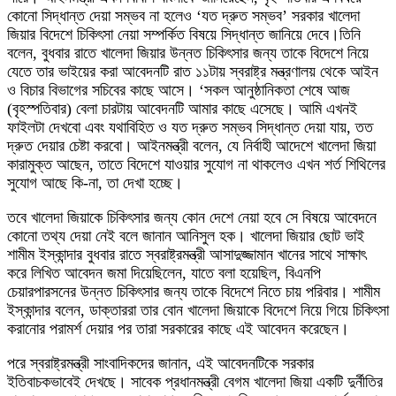
কোনো সিদ্ধান্ত দেয়া সম্ভব না হলেও ‘যত দ্রুত সম্ভব’ সরকার খালেদা
জিয়ার বিদেশে চিকিৎসা নেয়া সম্পর্কিত বিষয়ে সিদ্ধান্ত জানিয়ে দেবে।তিনি
বলেন, বুধবার রাতে খালেদা জিয়ার উন্নত চিকিৎসার জন্য তাকে বিদেশে নিয়ে
যেতে তার ভাইয়ের করা আবেদনটি রাত ১১টায় স্বরাষ্ট্র মন্ত্রণালয় থেকে আইন
ও বিচার বিভাগের সচিবের কাছে আসে। ‘সকল আনুষ্ঠানিকতা শেষে আজ
(বৃহস্পতিবার) বেলা চারটায় আবেদনটি আমার কাছে এসেছে। আমি এখনই
ফাইলটা দেখবো এবং যথাবিহিত ও যত দ্রুত সম্ভব সিদ্ধান্ত দেয়া যায়, তত
দ্রুত দেয়ার চেষ্টা করবো। আইনমন্ত্রী বলেন, যে নির্বাহী আদেশে খালেদা জিয়া
কারামুক্ত আছেন, তাতে বিদেশে যাওয়ার সুযোগ না থাকলেও এখন শর্ত শিথিলের
সুযোগ আছে কি-না, তা দেখা হচ্ছে।
তবে খালেদা জিয়াকে চিকিৎসার জন্য কোন দেশে নেয়া হবে সে বিষয়ে আবেদনে
কোনো তথ্য দেয়া নেই বলে জানান আনিসুল হক। খালেদা জিয়ার ছোট ভাই
শামীম ইস্কান্দার বুধবার রাতে স্বরাষ্ট্রমন্ত্রী আসাদুজ্জামান খানের সাথে সাক্ষাৎ
করে লিখিত আবেদন জমা দিয়েছিলেন, যাতে বলা হয়েছিল, বিএনপি
চেয়ারপারসনের উন্নত চিকিৎসার জন্য তাকে বিদেশে নিতে চায় পরিবার। শামীম
ইস্কান্দার বলেন, ডাক্তাররা তার বোন খালেদা জিয়াকে বিদেশে নিয়ে গিয়ে চিকিৎসা
করানোর পরামর্শ দেয়ার পর তারা সরকারের কাছে এই আবেদন করেছেন।
পরে স্বরাষ্ট্রমন্ত্রী সাংবাদিকদের জানান, এই আবেদনটিকে সরকার
ইতিবাচকভাবেই দেখছে। সাবেক প্রধানমন্ত্রী বেগম খালেদা জিয়া একটি দুর্নীতির