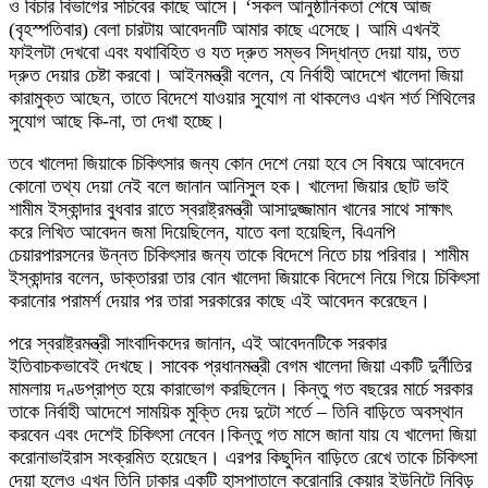
ও বিচার বিভাগের সচিবের কাছে আসে। ‘সকল আনুষ্ঠানিকতা শেষে আজ
(বৃহস্পতিবার) বেলা চারটায় আবেদনটি আমার কাছে এসেছে। আমি এখনই
ফাইলটা দেখবো এবং যথাবিহিত ও যত দ্রুত সম্ভব সিদ্ধান্ত দেয়া যায়, তত
দ্রুত দেয়ার চেষ্টা করবো। আইনমন্ত্রী বলেন, যে নির্বাহী আদেশে খালেদা জিয়া
কারামুক্ত আছেন, তাতে বিদেশে যাওয়ার সুযোগ না থাকলেও এখন শর্ত শিথিলের
সুযোগ আছে কি-না, তা দেখা হচ্ছে।
তবে খালেদা জিয়াকে চিকিৎসার জন্য কোন দেশে নেয়া হবে সে বিষয়ে আবেদনে
কোনো তথ্য দেয়া নেই বলে জানান আনিসুল হক। খালেদা জিয়ার ছোট ভাই
শামীম ইস্কান্দার বুধবার রাতে স্বরাষ্ট্রমন্ত্রী আসাদুজ্জামান খানের সাথে সাক্ষাৎ
করে লিখিত আবেদন জমা দিয়েছিলেন, যাতে বলা হয়েছিল, বিএনপি
চেয়ারপারসনের উন্নত চিকিৎসার জন্য তাকে বিদেশে নিতে চায় পরিবার। শামীম
ইস্কান্দার বলেন, ডাক্তাররা তার বোন খালেদা জিয়াকে বিদেশে নিয়ে গিয়ে চিকিৎসা
করানোর পরামর্শ দেয়ার পর তারা সরকারের কাছে এই আবেদন করেছেন।
পরে স্বরাষ্ট্রমন্ত্রী সাংবাদিকদের জানান, এই আবেদনটিকে সরকার
ইতিবাচকভাবেই দেখছে। সাবেক প্রধানমন্ত্রী বেগম খালেদা জিয়া একটি দুর্নীতির
মামলায় দণ্ডপ্রাপ্ত হয়ে কারাভোগ করছিলেন। কিন্তু গত বছরের মার্চে সরকার
তাকে নির্বাহী আদেশে সাময়িক মুক্তি দেয় দুটো শর্তে – তিনি বাড়িতে অবস্থান
করবেন এবং দেশেই চিকিৎসা নেবেন।কিন্তু গত মাসে জানা যায় যে খালেদা জিয়া
করোনাভাইরাস সংক্রমিত হয়েছেন। এরপর কিছুদিন বাড়িতে রেখে তাকে চিকিৎসা
দেয়া হলেও এখন তিনি ঢাকার একটি হাসপাতালে করোনারি কেয়ার ইউনিটে নিবিড়