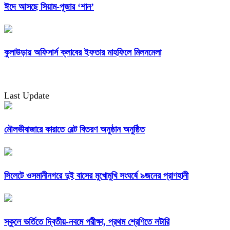
ঈদে আসছে সিয়াম-পূজার ‘শান’
কুলাউড়ায় অফিসার্স ক্লাবের ইফতার মাহফিলে মিলনমেলা
Last Update
মৌলভীবাজারে কারাতে বেল্ট বিতরণ অনুষ্ঠান অনুষ্ঠিত
সিলেটে ওসমানীনগরে দুই বাসের মুখোমুখি সংঘর্ষে ৯জনের প্রাণহানী
স্কুলে ভর্তিতে দ্বিতীয়-নবমে পরীক্ষা, প্রথম শ্রেণিতে লটারি