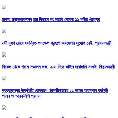
ঢাকায় মহাসমাবেশসহ চার বিভাগে লং মার্চের ঘোষণা ১১ দলীয় ঐক্যের
নদী দূষণ রোধে সমন্বিত পদক্ষেপ গ্রহণে অবহেলার সুযোগ নেই: প্রধানমন্ত্রী
বিকেল থেকে গ্যাস সঞ্চালন শুরু, ২-৩ দিনে কাটবে জ্বালানি সংকট: বিদ্যুৎমন্ত্রী
দ্রব্যমূল্যের ঊর্ধ্বগতি রোধকল্পে মৌলভীবাজারে ১১ দলের অবস্থান কর্মসূচি
পালন ও স্মারকলিপি প্রদান