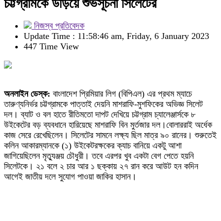
চট্টগ্রামকে উড়িয়ে শুভসূচনা সিলেটের
নিজস্ব প্রতিবেদক
Update Time : 11:58:46 am, Friday, 6 January 2023
447 Time View
অনলাইন ডেস্ক:
বাংলাদেশ প্রিমিয়ার লিগ (বিপিএল) এর প্রথম ম্যাচে
তারুণ্যনির্ভর চট্টগ্রামকে পাত্তাই দেয়নি মাশরাফি-মুশফিকের অভিজ্ঞ সিলেট
দল। ব্যাট ও বল হাতে রীতিমতো দাপট দেখিয়ে চট্টগ্রাম চ্যালেঞ্জার্সকে ৮
উইকেটের বড় ব্যবধানে হারিয়েছে মাশরাফি বিন মুর্তজার দল।বোলাররাই অর্ধেক
কাজ সেরে রেখেছিলেন। সিলেটের সামনে লক্ষ্য ছিল মাত্র ৯০ রানের। শুরুতেই
কলিন আকারম্যানকে (১) উইকেটরক্ষকের ক্যাচ বানিয়ে একটু আশা
জাগিয়েছিলেন মৃত্যুঞ্জয় চৌধুরী। তবে এরপর খুব একটা বেগ পেতে হয়নি
সিলেটকে। ২১ বলে ২ চার আর ১ ছক্কায় ২৭ রান করে আউট হন কদিন
আগেই জাতীয় দলে সুযোগ পাওয়া জাকির হাসান।