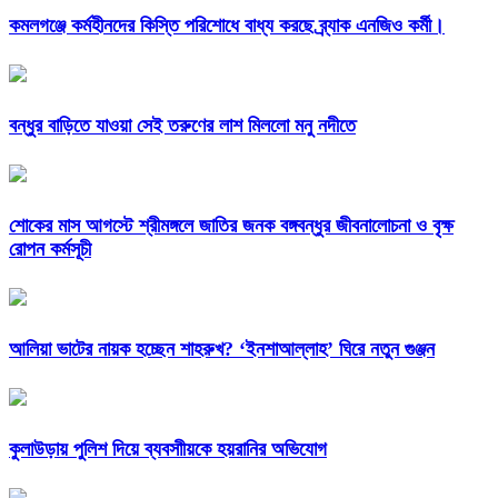
কমলগঞ্জে কর্মহীনদের কিস্তি পরিশোধে বাধ্য করছে ব্র্যাক এনজিও কর্মী।
বন্ধুর বাড়িতে যাওয়া সেই তরুণের লাশ মিললো মনু নদীতে
শোকের মাস আগস্টে শ্রীমঙ্গলে জাতির জনক বঙ্গবন্ধুর জীবনালোচনা ও বৃক্ষ
রোপন কর্মসূচী
আলিয়া ভাটের নায়ক হচ্ছেন শাহরুখ? ‘ইনশাআল্লাহ’ ঘিরে নতুন গুঞ্জন
কুলাউড়ায় পুলিশ দিয়ে ব্যবসাীয়কে হয়রানির অভিযোগ