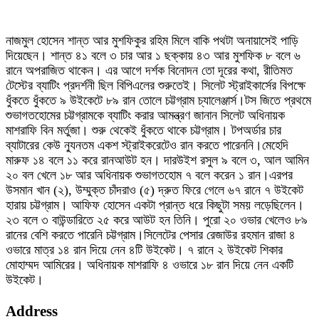
নাজমুল হোসেন শান্ত আর মুশফিকুর রহিম মিলে বাকি পথটা অনায়াসেই পাড়ি
দিয়েছেন। শান্ত ৪১ বলে ৩ চার আর ১ ছক্কায় ৪৩ আর মুশফিক ৮ বলে ৬
রানে অপরাজিত থাকেন। এর আগে দর্শক বিনোদন তো দূরের কথা, রীতিমত
টেস্টের ব্যাটিং প্রদর্শনী ছিল বিপিএলের শুরুতেই। সিলেট স্ট্রাইকার্সের বিপক্ষে
ধুঁকতে ধুঁকতে ৯ উইকেটে ৮৯ রান তোলে চট্টগ্রাম চ্যালেঞ্জার্স।টস জিতে প্রথমে
শুভাগতহোমের চট্টগ্রামকে ব্যাটিং করার আমন্ত্রণ জানান সিলেট অধিনায়ক
মাশরাফি বিন মর্তুজা। শুরু থেকেই ধুঁকতে থাকে চট্টগ্রাম। টপঅর্ডার চার
ব্যাটারের কেউ ন্যুনতম একশ স্ট্রাইকরেটেও রান করতে পারেননি।মেহেদি
মারুফ ১৪ বলে ১১ করে রানআউট হন। দারউইশ রসুল ৯ বলে ৩, আল আমিন
২০ বল খেলে ১৮ আর অধিনায়ক শুভাগতহোম ৭ বলে করেন ১ রান।এরপর
উসমান খান (২), উম্মুক্ত চাঁদরাও (৫) দ্রুত ফিরে গেলে ৬৭ রানে ৭ উইকেট
হারায় চট্টগ্রাম। আফিফ হোসেন একটা প্রান্ত ধরে কিছুটা সময় লড়েছিলেন।
২৩ বলে ৩ বাউন্ডারিতে ২৫ করে আউট হন তিনি। পুরো ২০ ওভার খেলেও ৮৯
রানের বেশি করতে পারেনি চট্টগ্রাম।সিলেটের পেসার রেজাউর রহমান রাজা ৪
ওভারে মাত্র ১৪ রান দিয়ে নেন ৪টি উইকেট। ৭ রানে ২ উইকেট শিকার
মোহাম্মদ আমিরের। অধিনায়ক মাশরাফি ৪ ওভারে ১৮ রান দিয়ে নেন একটি
উইকেট।
Address