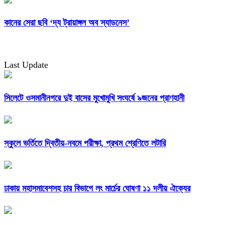
কানের সেরা ছবি ‘দ্য ট্রায়াঙ্গল অব স্যাডনেস’
Last Update
সিলেটে ওসমানীনগরে দুই বাসের মুখোমুখি সংঘর্ষে ৯জনের প্রাণহানী
স্কুলে ভর্তিতে দ্বিতীয়-নবমে পরীক্ষা, প্রথম শ্রেণিতে লটারি
ঢাকায় মহাসমাবেশসহ চার বিভাগে লং মার্চের ঘোষণা ১১ দলীয় ঐক্যের