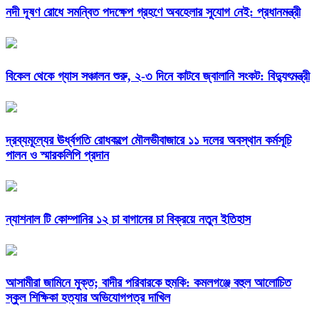
নদী দূষণ রোধে সমন্বিত পদক্ষেপ গ্রহণে অবহেলার সুযোগ নেই: প্রধানমন্ত্রী
বিকেল থেকে গ্যাস সঞ্চালন শুরু, ২-৩ দিনে কাটবে জ্বালানি সংকট: বিদ্যুৎমন্ত্রী
দ্রব্যমূল্যের ঊর্ধ্বগতি রোধকল্পে মৌলভীবাজারে ১১ দলের অবস্থান কর্মসূচি
পালন ও স্মারকলিপি প্রদান
ন্যাশনাল টি কোম্পানির ১২ চা বাগানের চা বিক্রয়ে নতুন ইতিহাস
আসামীরা জামিনে মুক্ত; বাদীর পরিবারকে হুমকি: কমলগঞ্জে বহুল আলোচিত
স্কুল শিক্ষিকা হত্যার অভিযোগপত্র দাখিল