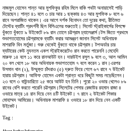
নাজমুল হোসেন শান্ত আর মুশফিকুর রহিম মিলে বাকি পথটা অনায়াসেই পাড়ি
দিয়েছেন। শান্ত ৪১ বলে ৩ চার আর ১ ছক্কায় ৪৩ আর মুশফিক ৮ বলে ৬
রানে অপরাজিত থাকেন। এর আগে দর্শক বিনোদন তো দূরের কথা, রীতিমত
টেস্টের ব্যাটিং প্রদর্শনী ছিল বিপিএলের শুরুতেই। সিলেট স্ট্রাইকার্সের বিপক্ষে
ধুঁকতে ধুঁকতে ৯ উইকেটে ৮৯ রান তোলে চট্টগ্রাম চ্যালেঞ্জার্স।টস জিতে প্রথমে
শুভাগতহোমের চট্টগ্রামকে ব্যাটিং করার আমন্ত্রণ জানান সিলেট অধিনায়ক
মাশরাফি বিন মর্তুজা। শুরু থেকেই ধুঁকতে থাকে চট্টগ্রাম। টপঅর্ডার চার
ব্যাটারের কেউ ন্যুনতম একশ স্ট্রাইকরেটেও রান করতে পারেননি।মেহেদি
মারুফ ১৪ বলে ১১ করে রানআউট হন। দারউইশ রসুল ৯ বলে ৩, আল আমিন
২০ বল খেলে ১৮ আর অধিনায়ক শুভাগতহোম ৭ বলে করেন ১ রান।এরপর
উসমান খান (২), উম্মুক্ত চাঁদরাও (৫) দ্রুত ফিরে গেলে ৬৭ রানে ৭ উইকেট
হারায় চট্টগ্রাম। আফিফ হোসেন একটা প্রান্ত ধরে কিছুটা সময় লড়েছিলেন।
২৩ বলে ৩ বাউন্ডারিতে ২৫ করে আউট হন তিনি। পুরো ২০ ওভার খেলেও ৮৯
রানের বেশি করতে পারেনি চট্টগ্রাম।সিলেটের পেসার রেজাউর রহমান রাজা ৪
ওভারে মাত্র ১৪ রান দিয়ে নেন ৪টি উইকেট। ৭ রানে ২ উইকেট শিকার
মোহাম্মদ আমিরের। অধিনায়ক মাশরাফি ৪ ওভারে ১৮ রান দিয়ে নেন একটি
উইকেট।
Tag :