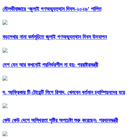
মৌলভীবাজারে ‘জুলাই গণঅভ্যুত্থান দিবস-২০২৬’ পালিত
বড়লেখায় নানা কর্মসূচিতে জুলাই গণঅভ্যুত্থান দিবস উদযাপন
দেশ যেন আর কখনোই পরনির্ভরশীল না হয়: পররাষ্ট্রমন্ত্রী
দ. আফ্রিকার টি-টোয়েন্টি লিগে রিশাদ, খেলবেন বর্তমান চ্যাম্পিয়নদের হয়ে
কেউ কেউ দেশে অস্থিরতা সৃষ্টির অপচেষ্টা শুরু করেছেন: প্রধানমন্ত্রী