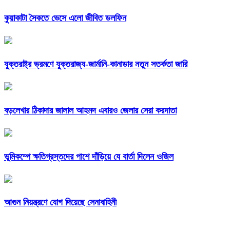
কুয়াকাটা সৈকতে ভেসে এলো জীবিত ডলফিন
যুক্তরাষ্ট্র ভ্রমণে যুক্তরাজ্য-জার্মানি-কানাডার নতুন সতর্কতা জারি
বড়লেখার ঠিকাদার জালাল আহমদ এবারও জেলার সেরা করদাতা
ভূমিকম্পে ক্ষতিগ্রস্তদের পাশে দাঁড়িয়ে যে বার্তা দিলেন ওজিল
আগুন নিয়ন্ত্রণে যোগ দিয়েছে সেনাবাহিনী