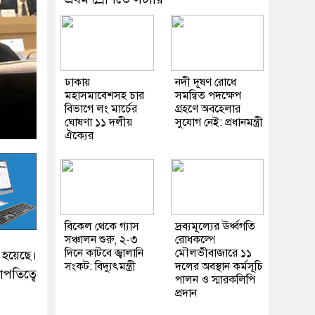
ঢাকায়
নদী দূষণ রোধে
মহাসমাবেশসহ চার
সমন্বিত পদক্ষেপ
বিভাগে লং মার্চের
গ্রহণে অবহেলার
ঘোষণা ১১ দলীয়
সুযোগ নেই: প্রধানমন্ত্রী
ঐক্যের
বিকেল থেকে গ্যাস
দ্রব্যমূল্যের ঊর্ধ্বগতি
সঞ্চালন শুরু, ২-৩
রোধকল্পে
দিনে কাটবে জ্বালানি
মৌলভীবাজারে ১১
 হয়েছে।
সংকট: বিদ্যুৎমন্ত্রী
দলের অবস্থান কর্মসূচি
পতিত্বে
পালন ও স্মারকলিপি
প্রদান