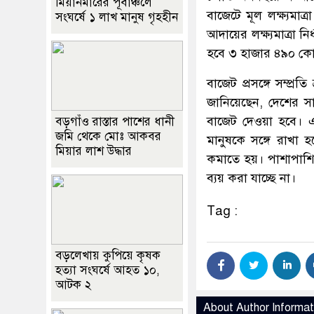
মিয়ানমারের পূর্বাঞ্চলে
বাজেটে মূল লক্ষ্যমা
সংঘর্ষে ১ লাখ মানুষ গৃহহীন
আদায়ের লক্ষ্যমাত্রা
হবে ৩ হাজার ৪৯০ কো
বাজেট প্রসঙ্গে সম্প্রত
জানিয়েছেন, দেশের সা
বাজেট দেওয়া হবে। এ 
বড়গাঁও রাস্তার পাশের ধানী
জমি থেকে মোঃ আকবর
মানুষকে সঙ্গে রাখ
মিয়ার লাশ উদ্ধার
কমাতে হয়। পাশাপাশি 
ব্যয় করা যাচ্ছে না।
Tag :
বড়লেখায় কুপিয়ে কৃষক
হত্যা সংঘর্ষে আহত ১০,
আটক ২
About Author Informat