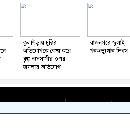
কুলাউড়ায় চুরির
রাজনগরে জুলাই
িনে
অভিযোগকে কেন্দ্র করে
গনঅভ্যুত্থান দিবস
:
বৃদ্ধ ব্যবসায়ীর ওপর
হামলার অভিযোগ
act Us
Privacy Policy
দৈনিক মৌমাছি কন্ঠ পরিবার