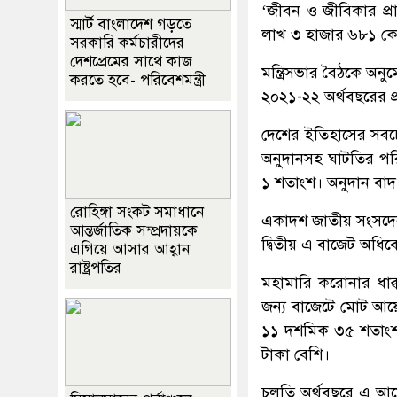
‘জীবন ও জীবিকার প্রা
স্মার্ট বাংলাদেশ গড়তে
লাখ ৩ হাজার ৬৮১ কো
সরকারি কর্মচারীদের
দেশপ্রেমের সাথে কাজ
মন্ত্রিসভার বৈঠকে অন
করতে হবে- পরিবেশমন্ত্রী
২০২১-২২ অর্থবছরের প্
দেশের ইতিহাসের সবচ
অনুদানসহ ঘাটতির পর
১ শতাংশ। অনুদান বাদ
রোহিঙ্গা সংকট সমাধানে
একাদশ জাতীয় সংসদের 
আন্তর্জাতিক সম্প্রদায়কে
দ্বিতীয় এ বাজেট অধিব
এগিয়ে আসার আহ্বান
রাষ্ট্রপতির
মহামারি করোনার ধাক
জন্য বাজেটে মোট আয়ে
১১ দশমিক ৩৫ শতাংশ।
টাকা বেশি।
চলতি অর্থবছরে এ আয়ে