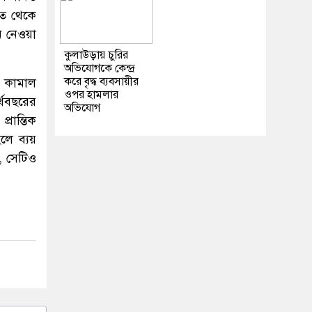
াত থেকে
ন নেওয়া
কুলাউড়ায় চুরির
অভিযোগকে কেন্দ্র
করে বৃদ্ধ ব্যবসায়ীর
ফা কামাল
ওপর হামলার
্থবছরের
অভিযোগ
রান্তিক
লে ব্যয়
, সেটিও