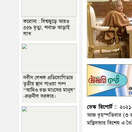
করোনা : বিশ্বজুড়ে আরও
৫৫৯ মৃত্যু, শনাক্ত আড়াই
লাখ
নবীন লেখক প্রতিযোগিতার
তৃতীয় স্থান পাওয়া গল্প
“আমিও রক্ত মাংসের মানুষ”
-রুদ্রনীল সরকার।
ডেস্ক রিপোর্ট :
: ২০২১-
আজ বৃহস্পতিবার (৩ জু
মন্ত্রিসভার বিশেষ এ ব