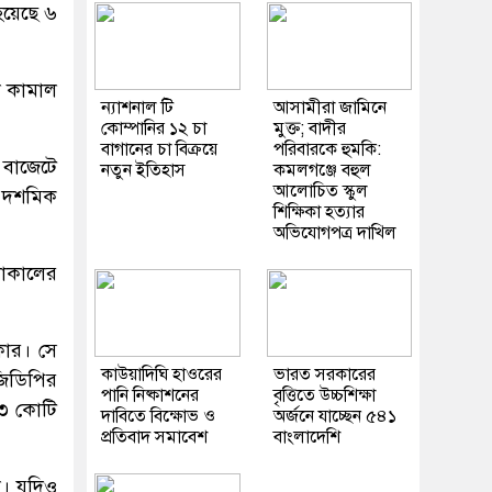
হয়েছে ৬
ফা কামাল
ন্যাশনাল টি
আসামীরা জামিনে
কোম্পানির ১২ চা
মুক্ত; বাদীর
বাগানের চা বিক্রয়ে
পরিবারকে হুমকি:
 বাজেটে
নতুন ইতিহাস
কমলগঞ্জে বহুল
আলোচিত স্কুল
৬ দশমিক
শিক্ষিকা হত্যার
অভিযোগপত্র দাখিল
নাকালের
কার। সে
কাউয়াদিঘি হাওরের
ভারত সরকারের
জিডিপির
পানি নিষ্কাশনের
বৃত্তিতে উচ্চশিক্ষা
৭৩ কোটি
দাবিতে বিক্ষোভ ও
অর্জনে যাচ্ছেন ৫৪১
প্রতিবাদ সমাবেশ
বাংলাদেশি
া। যদিও