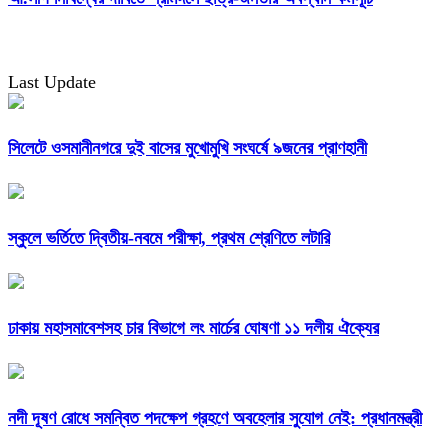
Last Update
সিলেটে ওসমানীনগরে দুই বাসের মুখোমুখি সংঘর্ষে ৯জনের প্রাণহানী
স্কুলে ভর্তিতে দ্বিতীয়-নবমে পরীক্ষা, প্রথম শ্রেণিতে লটারি
ঢাকায় মহাসমাবেশসহ চার বিভাগে লং মার্চের ঘোষণা ১১ দলীয় ঐক্যের
নদী দূষণ রোধে সমন্বিত পদক্ষেপ গ্রহণে অবহেলার সুযোগ নেই: প্রধানমন্ত্রী