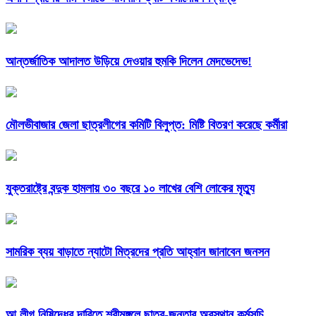
আন্তর্জাতিক আদালত উড়িয়ে দেওয়ার হুমকি দিলেন মেদভেদেভ!
মৌলভীবাজার জেলা ছাত্রলীগের কমিটি বিলুপ্ত: মিষ্টি বিতরণ করেছে কর্মীরা
যুক্তরাষ্ট্রে বন্দুক হামলায় ৩০ বছরে ১০ লাখের বেশি লোকের মৃত্যু
সামরিক ব্যয় বাড়াতে ন্যাটো মিত্রদের প্রতি আহ্বান জানাবেন জনসন
আ.লীগ নিষিদ্ধের দাবিতে শ্রীমঙ্গলে ছাত্র-জনতার অবস্থান কর্মসূচি