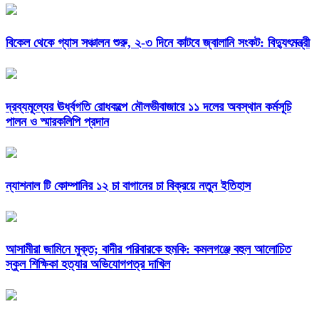
বিকেল থেকে গ্যাস সঞ্চালন শুরু, ২-৩ দিনে কাটবে জ্বালানি সংকট: বিদ্যুৎমন্ত্রী
দ্রব্যমূল্যের ঊর্ধ্বগতি রোধকল্পে মৌলভীবাজারে ১১ দলের অবস্থান কর্মসূচি
পালন ও স্মারকলিপি প্রদান
ন্যাশনাল টি কোম্পানির ১২ চা বাগানের চা বিক্রয়ে নতুন ইতিহাস
আসামীরা জামিনে মুক্ত; বাদীর পরিবারকে হুমকি: কমলগঞ্জে বহুল আলোচিত
স্কুল শিক্ষিকা হত্যার অভিযোগপত্র দাখিল