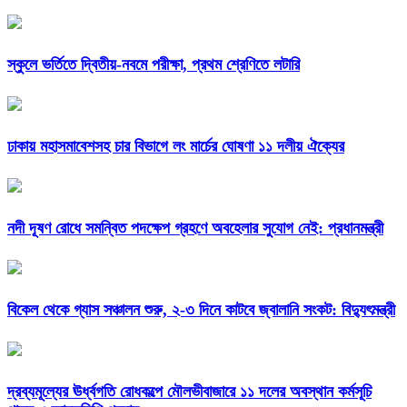
স্কুলে ভর্তিতে দ্বিতীয়-নবমে পরীক্ষা, প্রথম শ্রেণিতে লটারি
ঢাকায় মহাসমাবেশসহ চার বিভাগে লং মার্চের ঘোষণা ১১ দলীয় ঐক্যের
নদী দূষণ রোধে সমন্বিত পদক্ষেপ গ্রহণে অবহেলার সুযোগ নেই: প্রধানমন্ত্রী
বিকেল থেকে গ্যাস সঞ্চালন শুরু, ২-৩ দিনে কাটবে জ্বালানি সংকট: বিদ্যুৎমন্ত্রী
দ্রব্যমূল্যের ঊর্ধ্বগতি রোধকল্পে মৌলভীবাজারে ১১ দলের অবস্থান কর্মসূচি