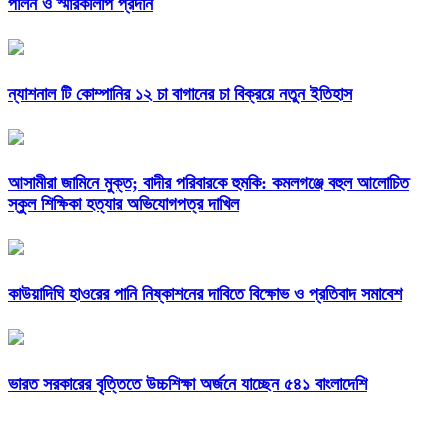
পালন ও স্মারকলিপি প্রদান
ন্যাশনাল টি কোম্পানির ১২ চা বাগানের চা বিক্রয়ে নতুন ইতিহাস
আসামীরা জামিনে মুক্ত; বাদীর পরিবারকে হুমকি: কমলগঞ্জে বহুল আলোচিত
স্কুল শিক্ষিকা হত্যার অভিযোগপত্র দাখিল
কাউয়াদিঘি হাওরের পানি নিষ্কাশনের দাবিতে বিক্ষোভ ও প্রতিবাদ সমাবেশ
ভারত সরকারের বৃত্তিতে উচ্চশিক্ষা অর্জনে যাচ্ছেন ৫৪১ বাংলাদেশি