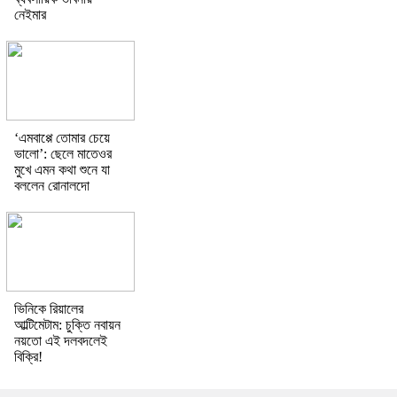
নেইমার
‘এমবাপ্পে তোমার চেয়ে
ভালো’: ছেলে মাতেওর
মুখে এমন কথা শুনে যা
বললেন রোনালদো
ভিনিকে রিয়ালের
আল্টিমেটাম: চুক্তি নবায়ন
নয়তো এই দলবদলেই
বিক্রি!