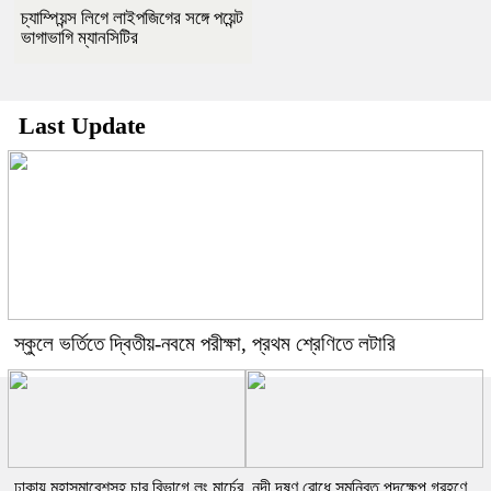
চ্যাম্পিয়ন্স লিগে লাইপজিগের সঙ্গে পয়েন্ট
ভাগাভাগি ম্যানসিটির
Last Update
স্কুলে ভর্তিতে দ্বিতীয়-নবমে পরীক্ষা, প্রথম শ্রেণিতে লটারি
ঢাকায় মহাসমাবেশসহ চার বিভাগে লং মার্চের
নদী দূষণ রোধে সমন্বিত পদক্ষেপ গ্রহণে