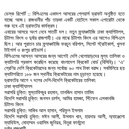
ডেস্ক রিপোর্ট :: বিপিএলের একাদশ আসরের প্লেয়ার্স ড্রাফট অনুষ্ঠিত হতে
যাচ্ছে আজ। রাজধানীর পাঁচ তারকা একটি হোটেলে সকাল এগারোটা থেকে
শুরু হবে এই ড্রাফটের কার্যক্রম।
এবারের আসরে অংশ নেবে সাতটি দল। নতুন ফ্র্যাঞ্চাইজি ঢাকা ক্যাপিটালস,
চিটাগং কিংস ও দুর্বার রাজশাহী। এর মাঝে চিটাগাং কিংস এর আগেও বিপিএলে
ছিল। আর পুরাতন চার ফ্র্যাঞ্চাইজি ফরচুন বরিশাল, সিলেট স্ট্রাইকার্স, খুলনা
টাইগার্স ও রংপুর রাইডার্স।
বিপিএলের আসন্ন আসরের জন্য আগেই দেশি খেলোয়াড়দের মূল্য তালিকা ও
ক্যাটাগরি প্রকাশ করেছিল করেছে বাংলাদেশ ক্রিকেট বোর্ড (বিসিবি)। ‘এ’
শ্রেণির দেশি ক্রিকেটারদের জন্য সর্বোচ্চ ৬০ লাখ টাকা বরাদ্দ। সবমিলিয়ে ছয়
ক্যাটাগরিতে ১৮৮ জন স্থানীয় ক্রিকেটারের নাম চূড়ান্ত হয়েছে।
ড্রাফটের আগে ৭ দলের দেশি-বিদেশি ক্রিকেটারের তালিকা:
ঢাকা ক্যাপিট্যালস
সরাসরি চুক্তি: মুস্তাফিজুর রহমান, তানজিদ হাসান তামিম
বিদেশি সরাসরি চুক্তি: জনসন চার্লস, আমির হামজা, স্টিফেন এসকানজি
চিটাগং কিংস
সরাসরি চুক্তি: সাকিব আল হাসান, শরিফুল ইসলাম
বিদেশি সরাসরি চুক্তি: মঈন আলী, উসমান খান, হায়দার আলী, অ্যাঞ্জেলো
ম্যাথিউস, মোহাম্মদ ওয়াসিম জুনিয়র, বিনুরা ফার্নান্দো
দুর্বার রাজশাহী