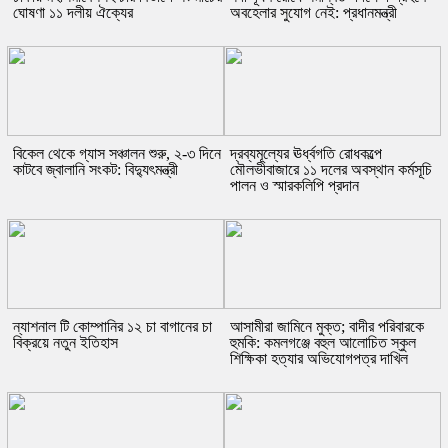
ঘোষণা ১১ দলীয় ঐক্যের
অবহেলার সুযোগ নেই: প্রধানমন্ত্রী
বিকেল থেকে গ্যাস সঞ্চালন শুরু, ২-৩ দিনে
দ্রব্যমূল্যের ঊর্ধ্বগতি রোধকল্পে
কাটবে জ্বালানি সংকট: বিদ্যুৎমন্ত্রী
মৌলভীবাজারে ১১ দলের অবস্থান কর্মসূচি
পালন ও স্মারকলিপি প্রদান
ন্যাশনাল টি কোম্পানির ১২ চা বাগানের চা
আসামীরা জামিনে মুক্ত; বাদীর পরিবারকে
বিক্রয়ে নতুন ইতিহাস
হুমকি: কমলগঞ্জে বহুল আলোচিত স্কুল
শিক্ষিকা হত্যার অভিযোগপত্র দাখিল