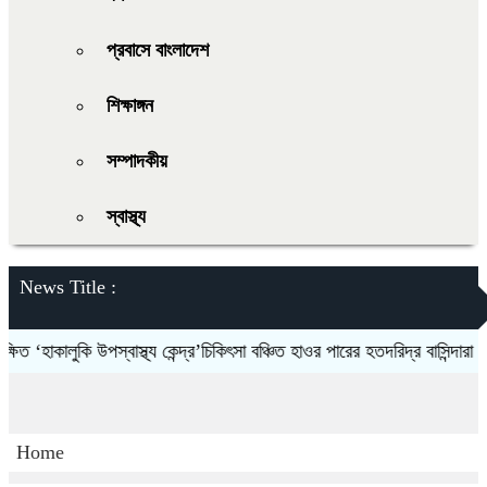
প্রবাসে বাংলাদেশ
শিক্ষাঙ্গন
সম্পাদকীয়
স্বাস্থ্য
News Title :
‘হাকালুকি উপস্বাস্থ্য কেন্দ্র’চিকিৎসা বঞ্চিত হাওর পারের হতদরিদ্র বাসিন্দারা
দলক
Home