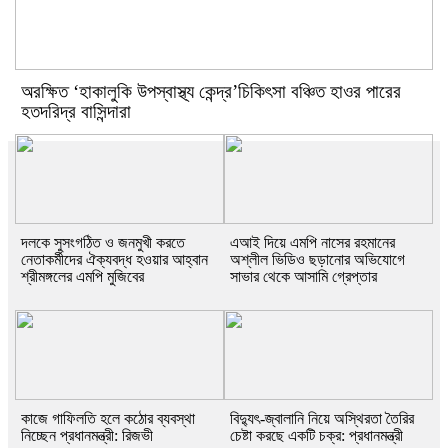
অরক্ষিত ‘হাকালুকি উপস্বাস্থ্য কেন্দ্র’চিকিৎসা বঞ্চিত হাওর পারের
হতদরিদ্র বাসিন্দারা
দলকে সুসংগঠিত ও জনমুখী করতে
এআই দিয়ে এমপি নাসের রহমানের
নেতাকর্মীদের ঐক্যবদ্ধ হওয়ার আহ্বান
অশ্লীল ভিডিও ছড়ানোর অভিযোগে
শ্রীমঙ্গলের এমপি মুজিবের
সাভার থেকে আসামি গ্রেপ্তার
কাজে গাফিলতি হলে কঠোর ব্যবস্থা
বিদ্যুৎ-জ্বালানি নিয়ে অস্থিরতা তৈরির
নিচ্ছেন প্রধানমন্ত্রী: রিজভী
চেষ্টা করছে একটি চক্র: প্রধানমন্ত্রী