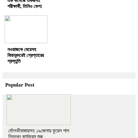
এক কলেজে একজনই
পরীক্ষার্থী, তিনিও ফেল!
নওয়াজকে মেয়েসহ
বিমানবন্দরেই গ্রেপ্তারের
প্রস্তুতি
Popular Post
মৌলভীবাজারসহ ১৯জেলায় ফুয়েল পাস
নিবন্ধন কার্যক্রম শুরু