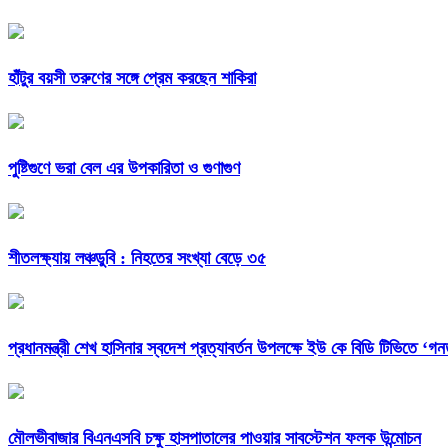
হাঁটুর বয়সী তরুণের সঙ্গে প্রেম করছেন শাকিরা
পুষ্টিগুণে ভরা বেল এর উপকারিতা ও গুণাগুণ
শীতলক্ষ্যায় লঞ্চডুবি : নিহতের সংখ্যা বেড়ে ৩৫
প্রধানমন্ত্রী শেখ হাসিনার স্বদেশ প্রত্যাবর্তন উপলক্ষে ইউ কে বিডি টিভিতে ‘গনতন
মৌলভীবাজার বিএনএসবি চক্ষু হাসপাতালের পাওয়ার সাবস্টেশন ফলক উন্মোচন