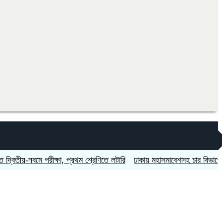
য়-নবমে পরীক্ষা, প্রথম শ্রেণিতে লটারি
ঢাকায় মহাসমাবেশসহ চার বিভাগে লং মার্