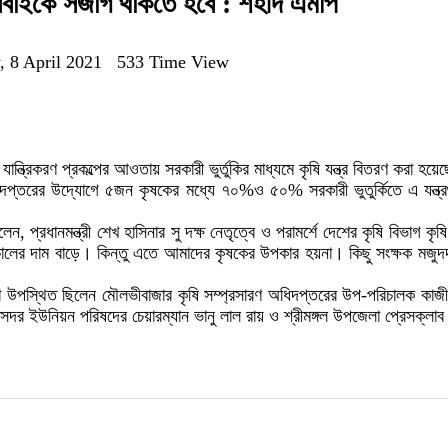
 সবাইকে সজাগ থাকতে হবে : শহীদ এমপি
, 8 April 2021
533 Time View
যান্ত্রিকরণ প্রকল্পের আওতায় সরকারী ভুর্তুকির মাধ্যমে কৃষি যন্ত্র বিতরণ করা হয়ে
রণ অধিদপ্তরের উদ্যোগে ৫জন কৃষকের মধ্যে ৭০%ও ৫০% সরকারী ভুতুর্কিতে এ যন
, প্রধানমন্ত্রী শেখ হাসিনার সু দক্ষ নেতৃত্বে ও পরামর্শে দেশের কৃষি বিভাগ ক
ালের দাম বাড়ে। কিন্তু এতে আমাদের কৃষকের উপকার হয়না। কিছু সংক্ষক মজুদদ
রো উপস্থিত ছিলেন মৌলভীবাজার কৃষি সম্প্রসারণ অধিদপ্তরের উপ-পরিচালক কাজী 
ঙ্গল সদর ইউনিয়ন পরিষদের চেয়ারম্যান ভানু লাল রায় ও শ্রীমঙ্গল উপজেলা প্রেসক্লাব