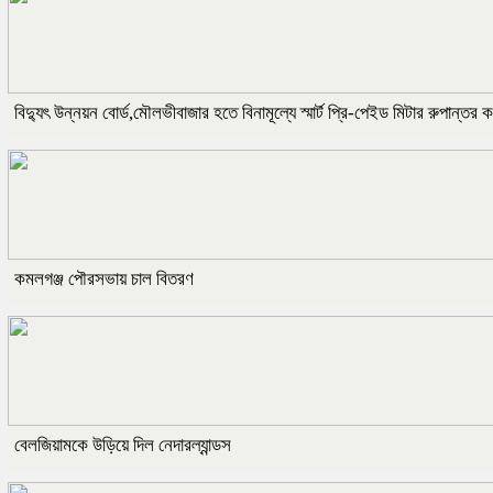
বিদ্যুৎ উন্নয়ন বোর্ড,মৌলভীবাজার হতে বিনামূল্যে স্মার্ট প্রি-পেইড মিটার রুপান
কমলগঞ্জ পৌরসভায় চাল বিতরণ
বেলজিয়ামকে উড়িয়ে দিল নেদারল্যান্ডস