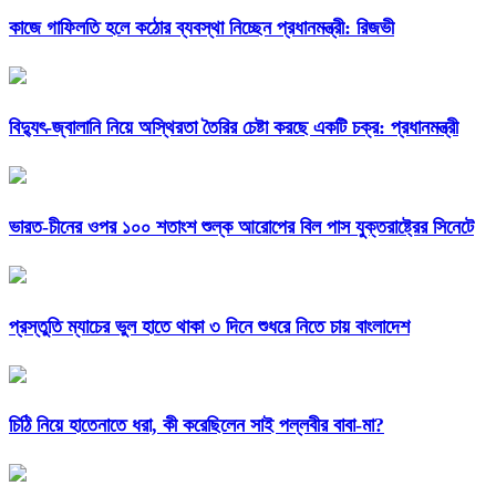
কাজে গাফিলতি হলে কঠোর ব্যবস্থা নিচ্ছেন প্রধানমন্ত্রী: রিজভী
বিদ্যুৎ-জ্বালানি নিয়ে অস্থিরতা তৈরির চেষ্টা করছে একটি চক্র: প্রধানমন্ত্রী
ভারত-চীনের ওপর ১০০ শতাংশ শুল্ক আরোপের বিল পাস যুক্তরাষ্ট্রের সিনেটে
প্রস্তুতি ম্যাচের ভুল হাতে থাকা ৩ দিনে শুধরে নিতে চায় বাংলাদেশ
চিঠি নিয়ে হাতেনাতে ধরা, কী করেছিলেন সাই পল্লবীর বাবা-মা?