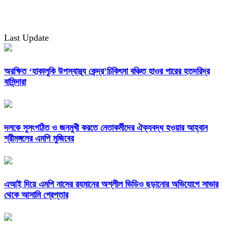
Last Update
অরক্ষিত ‘হাকালুকি উপস্বাস্থ্য কেন্দ্র’চিকিৎসা বঞ্চিত হাওর পারের হতদরিদ্র
বাসিন্দারা
দলকে সুসংগঠিত ও জনমুখী করতে নেতাকর্মীদের ঐক্যবদ্ধ হওয়ার আহ্বান
শ্রীমঙ্গলের এমপি মুজিবের
এআই দিয়ে এমপি নাসের রহমানের অশ্লীল ভিডিও ছড়ানোর অভিযোগে সাভার
থেকে আসামি গ্রেপ্তার