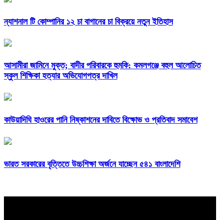
ন্যাশনাল টি কোম্পানির ১২ চা বাগানের চা বিক্রয়ে নতুন ইতিহাস
আসামীরা জামিনে মুক্ত; বাদীর পরিবারকে হুমকি: কমলগঞ্জে বহুল আলোচিত
স্কুল শিক্ষিকা হত্যার অভিযোগপত্র দাখিল
কাউয়াদিঘি হাওরের পানি নিষ্কাশনের দাবিতে বিক্ষোভ ও প্রতিবাদ সমাবেশ
ভারত সরকারের বৃত্তিতে উচ্চশিক্ষা অর্জনে যাচ্ছেন ৫৪১ বাংলাদেশি