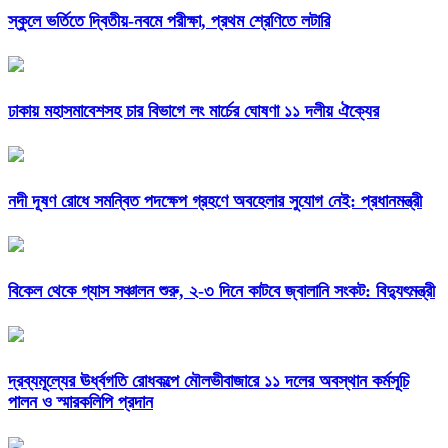
স্কুলে ভর্তিতে দ্বিতীয়-নবমে পরীক্ষা, প্রথম শ্রেণিতে লটারি
ঢাকায় মহাসমাবেশসহ চার বিভাগে লং মার্চের ঘোষণা ১১ দলীয় ঐক্যের
নদী দূষণ রোধে সমন্বিত পদক্ষেপ গ্রহণে অবহেলার সুযোগ নেই: প্রধানমন্ত্রী
বিকেল থেকে গ্যাস সঞ্চালন শুরু, ২-৩ দিনে কাটবে জ্বালানি সংকট: বিদ্যুৎমন্ত্রী
দ্রব্যমূল্যের ঊর্ধ্বগতি রোধকল্পে মৌলভীবাজারে ১১ দলের অবস্থান কর্মসূচি
পালন ও স্মারকলিপি প্রদান