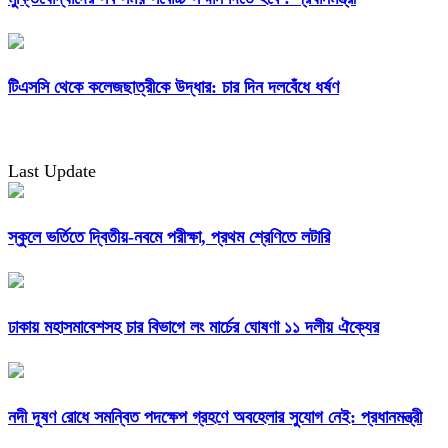
টিএসসি থেকে কলেজছাত্রীকে উদ্ধার: চার দিন দলবেঁধে ধর্ষণ
Last Update
স্কুলে ভর্তিতে দ্বিতীয়-নবমে পরীক্ষা, প্রথম শ্রেণিতে লটারি
ঢাকায় মহাসমাবেশসহ চার বিভাগে লং মার্চের ঘোষণা ১১ দলীয় ঐক্যের
নদী দূষণ রোধে সমন্বিত পদক্ষেপ গ্রহণে অবহেলার সুযোগ নেই: প্রধানমন্ত্রী