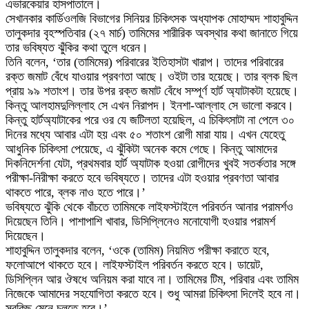
এভারকেয়ার হাসপাতালে।
সেখানকার কার্ডিওলজি বিভাগের সিনিয়র চিকিৎসক অধ্যাপক মোহাম্মদ শাহাবুদ্দিন
তালুকদার বৃহস্পতিবার (২৭ মার্চ) তামিমের শারীরিক অবস্থার কথা জানাতে গিয়ে
তার ভবিষ্যত ঝুঁকির কথা তুলে ধরেন।
তিনি বলেন, ‘তার (তামিমের) পরিবারের ইতিহাসটা খারাপ। তাদের পরিবারের
রক্ত জমাট বেঁধে যাওয়ার প্রবণতা আছে। ওইটা তার হয়েছে। তার ব্লক ছিল
প্রায় ৯৯ শতাংশ। তার উপর রক্ত জমাট বেঁধে সম্পূর্ণ হার্ট অ্যাটাকটা হয়েছে।
কিন্তু আলহামদুলিল্লাহ সে এখন নিরাপদ। ইনশা-আল্লাহ সে ভালো করবে।
কিন্তু হার্টঅ্যাটাকের পরে ওর যে জটিলতা হয়েছিল, এ চিকিৎসাটা না পেলে ৩০
দিনের মধ্যে আবার এটা হয় এবং ৫০ শতাংশ রোগী মারা যায়। এখন যেহেতু
আধুনিক চিকিৎসা পেয়েছে, এ ঝুঁকিটা অনেক কমে গেছে। কিন্তু আমাদের
দিকনিদের্শনা যেটা, প্রথমবার হার্ট অ্যাটাক হওয়া রোগীদের খুবই সতর্কতার সঙ্গে
পরীক্ষা-নিরীক্ষা করতে হবে ভবিষ্যতে। তাদের এটা হওয়ার প্রবণতা আবার
থাকতে পারে, ব্লক নাও হতে পারে।’
ভবিষ্যতে ঝুঁকি থেকে বাঁচতে তামিমকে লাইফস্টাইলে পরিবর্তন আনার পরামর্শও
দিয়েছেন তিনি। পাশাপাশি খাবার, ডিসিপ্লিনেও মনোযোগী হওয়ার পরামর্শ
দিয়েছেন।
শাহাবুদ্দিন তালুকদার বলেন, ‘ওকে (তামিম) নিয়মিত পরীক্ষা করাতে হবে,
ফলোআপে থাকতে হবে। লাইফস্টাইল পরিবর্তন করতে হবে। ডায়েট,
ডিসিপ্লিন আর ঔষধে অনিয়ম করা যাবে না। তামিমের টিম, পরিবার এবং তামিম
নিজেকে আমাদের সহযোগিতা করতে হবে। শুধু আমরা চিকিৎসা দিলেই হবে না।
সবকিছু মেনে চলতে হবে।’