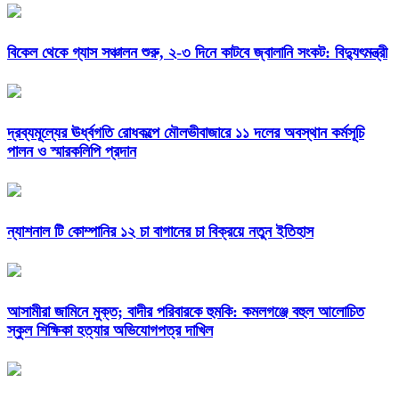
বিকেল থেকে গ্যাস সঞ্চালন শুরু, ২-৩ দিনে কাটবে জ্বালানি সংকট: বিদ্যুৎমন্ত্রী
দ্রব্যমূল্যের ঊর্ধ্বগতি রোধকল্পে মৌলভীবাজারে ১১ দলের অবস্থান কর্মসূচি
পালন ও স্মারকলিপি প্রদান
ন্যাশনাল টি কোম্পানির ১২ চা বাগানের চা বিক্রয়ে নতুন ইতিহাস
আসামীরা জামিনে মুক্ত; বাদীর পরিবারকে হুমকি: কমলগঞ্জে বহুল আলোচিত
স্কুল শিক্ষিকা হত্যার অভিযোগপত্র দাখিল