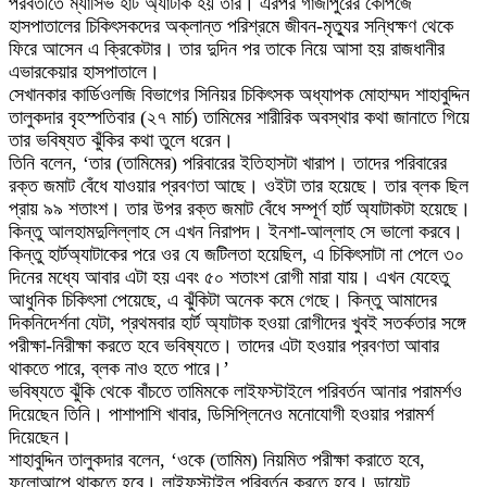
পরবর্তীতে ম্যাসিভ হার্ট অ্যাটাক হয় তার। এরপর গাজীপুরের কেপিজে
হাসপাতালের চিকিৎসকদের অক্লান্ত পরিশ্রমে জীবন-মৃত্যুর সন্ধিক্ষণ থেকে
ফিরে আসেন এ ক্রিকেটার। তার দুদিন পর তাকে নিয়ে আসা হয় রাজধানীর
এভারকেয়ার হাসপাতালে।
সেখানকার কার্ডিওলজি বিভাগের সিনিয়র চিকিৎসক অধ্যাপক মোহাম্মদ শাহাবুদ্দিন
তালুকদার বৃহস্পতিবার (২৭ মার্চ) তামিমের শারীরিক অবস্থার কথা জানাতে গিয়ে
তার ভবিষ্যত ঝুঁকির কথা তুলে ধরেন।
তিনি বলেন, ‘তার (তামিমের) পরিবারের ইতিহাসটা খারাপ। তাদের পরিবারের
রক্ত জমাট বেঁধে যাওয়ার প্রবণতা আছে। ওইটা তার হয়েছে। তার ব্লক ছিল
প্রায় ৯৯ শতাংশ। তার উপর রক্ত জমাট বেঁধে সম্পূর্ণ হার্ট অ্যাটাকটা হয়েছে।
কিন্তু আলহামদুলিল্লাহ সে এখন নিরাপদ। ইনশা-আল্লাহ সে ভালো করবে।
কিন্তু হার্টঅ্যাটাকের পরে ওর যে জটিলতা হয়েছিল, এ চিকিৎসাটা না পেলে ৩০
দিনের মধ্যে আবার এটা হয় এবং ৫০ শতাংশ রোগী মারা যায়। এখন যেহেতু
আধুনিক চিকিৎসা পেয়েছে, এ ঝুঁকিটা অনেক কমে গেছে। কিন্তু আমাদের
দিকনিদের্শনা যেটা, প্রথমবার হার্ট অ্যাটাক হওয়া রোগীদের খুবই সতর্কতার সঙ্গে
পরীক্ষা-নিরীক্ষা করতে হবে ভবিষ্যতে। তাদের এটা হওয়ার প্রবণতা আবার
থাকতে পারে, ব্লক নাও হতে পারে।’
ভবিষ্যতে ঝুঁকি থেকে বাঁচতে তামিমকে লাইফস্টাইলে পরিবর্তন আনার পরামর্শও
দিয়েছেন তিনি। পাশাপাশি খাবার, ডিসিপ্লিনেও মনোযোগী হওয়ার পরামর্শ
দিয়েছেন।
শাহাবুদ্দিন তালুকদার বলেন, ‘ওকে (তামিম) নিয়মিত পরীক্ষা করাতে হবে,
ফলোআপে থাকতে হবে। লাইফস্টাইল পরিবর্তন করতে হবে। ডায়েট,