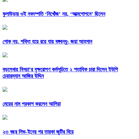
কুলাউড়ার ওই নবদম্পতি ‘নিখোঁজ’ নয়, ‘আত্মগোপনে’ ছিলেন
শোক নয়, শক্তি হয়ে রয়ে যায় বঙ্গবন্ধু: জয়া আহসান
বড়লেখায় নিসচা’র বৃক্ষরোপণ কর্মসূচিতে ২ শতাধিক চারা দিলেন ইউপি
চেয়ারম্যান আজির উদ্দিন
মেয়ের নাম প্রকাশ করলেন আলিয়া
২৩ বছর লিভ-ইনের পর তারকা জুটির বিয়ে