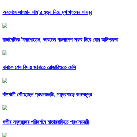
অবশেষে সালমান শাহ’র মৃত্যু নিয়ে মুখ খুললেন শাবনূর
রাজনৈতিক টানাপোড়েন, ভারতের বাংলাদেশ সফর নিয়ে ঘোর অনিশ্চয়তা
বাবাকে শেষ বিদায় জানাতে রোজারিওতে মেসি
বাঁশখালী পৌঁছেছেন প্রধানমন্ত্রী, সমুদ্রপাড়ে জনসমুদ্র
গভীর সমুদ্রবন্দর পরিদর্শনে মাতারবাড়িতে প্রধানমন্ত্রী