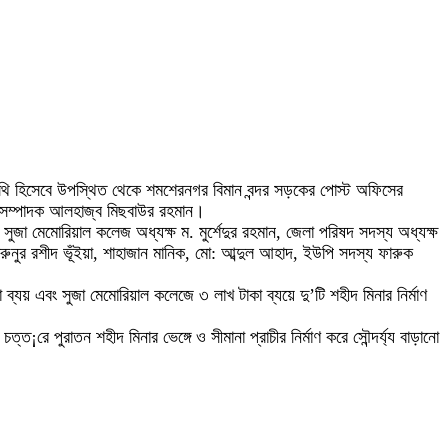
তিথি হিসেবে উপস্থিত থেকে শমশেরনগর বিমান বন্দর সড়কের পোস্ট অফিসের
রণ সম্পাদক আলহাজ্ব মিছবাউর রহমান।
ুজা মেমোরিয়াল কলেজ অধ্যক্ষ ম. মুর্শেদুর রহমান, জেলা পরিষদ সদস্য অধ্যক্ষ
রুনুর রশীদ ভূঁইয়া, শাহাজান মানিক, মো: আব্দুল আহাদ, ইউপি সদস্য ফারুক
া ব্যয় এবং সুজা মেমোরিয়াল কলেজে ৩ লাখ টাকা ব্যয়ে দু’টি শহীদ মিনার নির্মাণ
¡রে পুরাতন শহীদ মিনার ভেঙ্গে ও সীমানা প্রাচীর নির্মাণ করে সৌন্দর্য্য বাড়ানো