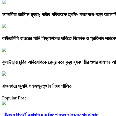
আসামীরা জামিনে মুক্ত; বাদীর পরিবারকে হুমকি: কমলগঞ্জে বহুল আলোচি
কাউয়াদিঘি হাওরের পানি নিষ্কাশনের দাবিতে বিক্ষোভ ও প্রতিবাদ সমাবে
কুলাউড়ায় চুরির অভিযোগকে কেন্দ্র করে বৃদ্ধ ব্যবসায়ীর ওপর হামলার 
রাজনগরে জুলাই গনঅভ্যুত্থান দিবস পালিত
Popular Post
শ্রীমঙ্গলে রিসোর্টে অসামাজিক কার্যকলাপ বন্ধে ছাত্র-জনতার বিক্ষোভ