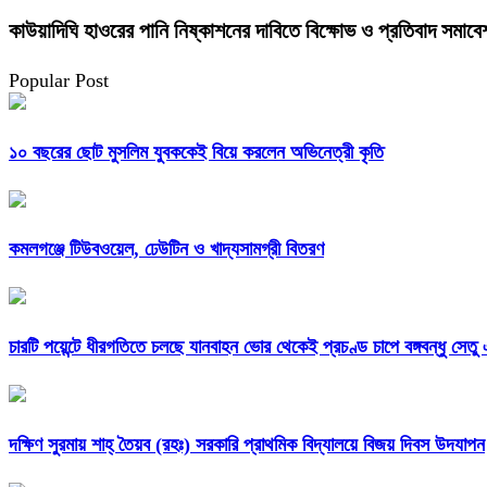
কাউয়াদিঘি হাওরের পানি নিষ্কাশনের দাবিতে বিক্ষোভ ও প্রতিবাদ সমাবে
Popular Post
১০ বছরের ছোট মুসলিম যুবককেই বিয়ে করলেন অভিনেত্রী কৃতি
কমলগঞ্জে টিউবওয়েল, ঢেউটিন ও খাদ্যসামগ্রী বিতরণ
চারটি পয়েন্টে ধীরগতিতে চলছে যানবাহন ভোর থেকেই প্রচণ্ড চাপে বঙ্গবন্ধু সেতু
দক্ষিণ সুরমায় শাহ্ তৈয়ব (রহঃ) সরকারি প্রাথমিক বিদ্যালয়ে বিজয় দিবস উদযাপন