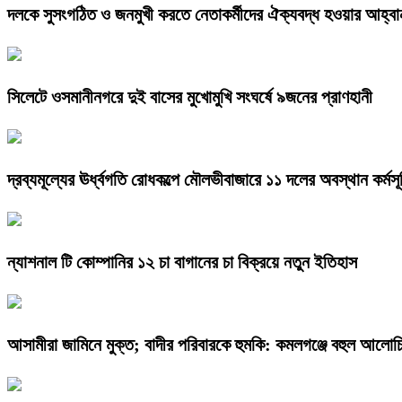
দলকে সুসংগঠিত ও জনমুখী করতে নেতাকর্মীদের ঐক্যবদ্ধ হওয়ার আহ্বান 
সিলেটে ওসমানীনগরে দুই বাসের মুখোমুখি সংঘর্ষে ৯জনের প্রাণহানী
দ্রব্যমূল্যের ঊর্ধ্বগতি রোধকল্পে মৌলভীবাজারে ১১ দলের অবস্থান কর্মসূ
ন্যাশনাল টি কোম্পানির ১২ চা বাগানের চা বিক্রয়ে নতুন ইতিহাস
আসামীরা জামিনে মুক্ত; বাদীর পরিবারকে হুমকি: কমলগঞ্জে বহুল আলোচি