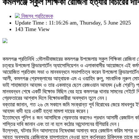
কমলগঞ্জে স্কুল শিক্ষিকা রোজিনা হত্যার বিচারের দ
নিজস্ব প্রতিবেদক
Update Time : 11:16:26 am, Thursday, 5 June 2025
143 Time View
কমলগঞ্জ প্রতিনিধি :মৌলভীবাজারের কমলগঞ্জ উপজেলায় স্কুল শিক্ষিকা রোজিনা বে
চত্বরে উপজেলা কিন্ডারগার্টেন অ্যাসোসিয়েশন ও এলাকাবাসীর আয়োজনে এই কর্ম
আয়োজিত প্রতিবাদ সভা ও মানববন্ধনে সভাপতিত্ব করেন উপজেলা কিন্ডারগার্টে
আলী, কমলগঞ্জ প্রেসক্লাবের আহ্বায়ক এম এ ওয়াহিদ রুলু, সাংবাদিক নূরুল মোহা
ভাই শাহাজাহান আহমদ ও তার একমাত্র ছেলে রেজওয়ান আহমদ (৬ষ্ঠ শ্রেণি) প
মানববন্ধন শেষে একটি বিক্ষোভ মিছিল বের হয়ে কমলগঞ্জ থানার সামনের গেইটে
গ্রেফতারের আশ্বাস দিলে বিক্ষোভকারীরা অবস্থান তুলে নেন।
বক্তারা জানান, গত ২৬ মে সকালে জমি সংক্রান্ত পূর্ব বিরোধের জেরে মাধবপুর
আহমদ বাদী হয়ে একটি হত্যা মামলা দায়ের করেন।
ইতোমধ্যে পুলিশ ৪ জন আসামিকে গ্রেফতার করলেও প্রধান আসামী রেজাউল করিম
শাস্তির দাবি জানান এবং তা না হলে কঠোর আন্দোলনের হুঁশিয়ারি দেন।
উল্লেখ্য, ঘটনার দিন আদালতের নিষেধাজ্ঞা অমান্য করে রেজাউল করিম সাগর ও ত
আহত অবস্থায় রোজিনাকে হাসপাতালে নেওয়া হলে কর্তব্যরত চিকিৎসক তাকে ম