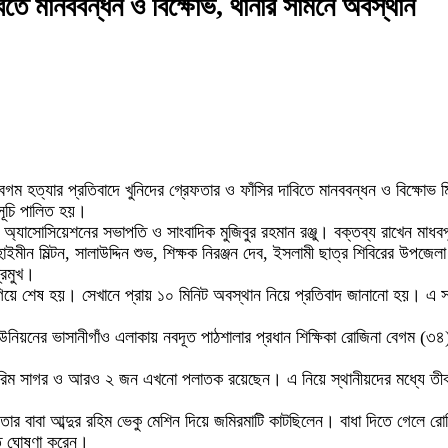
াবিতে মানববন্ধন ও বিক্ষোভ, থানার সামনে অবস্থান
গম হত্যার প্রতিবাদে খুনিদের গ্রেফতার ও ফাঁসির দাবিতে মানববন্ধন ও বিক্ষোভ 
সূচি পালিত হয়।
ন অ্যাসোসিয়েশনের সভাপতি ও সাংবাদিক মুজিবুর রহমান রঞ্জু। বক্তব্য রাখেন মা
ইমীন মিল্টন, সালাউদ্দিন শুভ, শিক্ষক নিরঞ্জন দেব, ইসলামী ছাত্র শিবিরের উপজ
্রমুখ।
 গিয়ে শেষ হয়। সেখানে প্রায় ১০ মিনিট অবস্থান নিয়ে প্রতিবাদ জানানো হয়। এ
 ইউনিয়নের ভাসানীগাঁও এলাকায় নবদূত পাঠশালার প্রধান শিক্ষিকা রোজিনা বেগম (
 সাগর ও আরও ২ জন এখনো পলাতক রয়েছেন। এ নিয়ে স্থানীয়দের মধ্যে তীব্র ক্
ার বাবা আব্দুর রহিম ভেকু মেশিন দিয়ে জমিরমাটি কাটছিলেন। বাধা দিতে গেলে রো
ৃত ঘোষণা করেন।