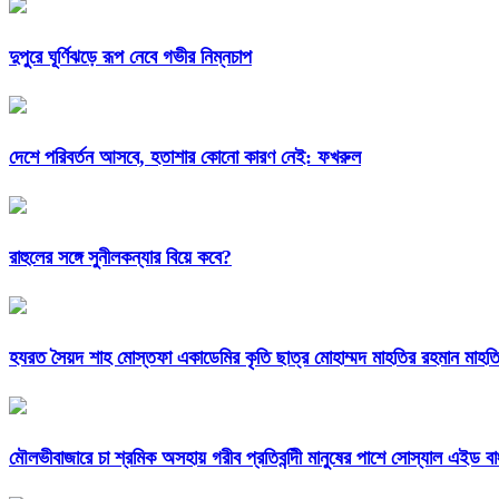
দুপুরে ঘূর্ণিঝড়ে রূপ নেবে গভীর নিম্নচাপ
দেশে পরিবর্তন আসবে, হতাশার কোনো কারণ নেই: ফখরুল
রাহুলের সঙ্গে সুনীলকন্যার বিয়ে কবে?
হযরত সৈয়দ শাহ মোস্তফা একাডেমির কৃতি ছাত্র মোহাম্মদ মাহতির রহমান মাহতি
মৌলভীবাজারে চা শ্রমিক অসহায় গরীব প্রতিবন্দিী মানুষের পাশে সোস্যাল এইড ব