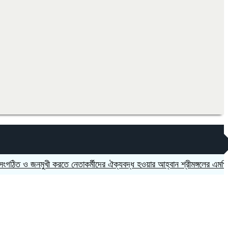
 ও জনমুখী করতে নেতাকর্মীদের ঐক্যবদ্ধ হওয়ার আহ্বান শ্রীমঙ্গলের এমপি মুজিব