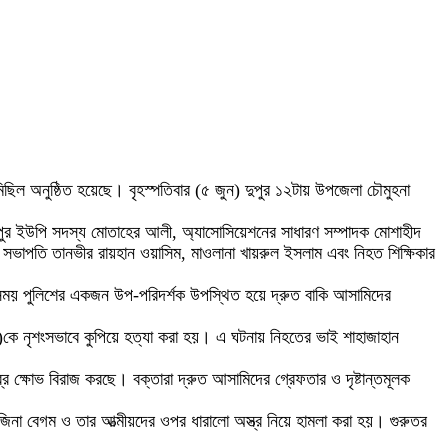
মিছিল অনুষ্ঠিত হয়েছে। বৃহস্পতিবার (৫ জুন) দুপুর ১২টায় উপজেলা চৌমুহনা
ধবপুর ইউপি সদস্য মোতাহের আলী, অ্যাসোসিয়েশনের সাধারণ সম্পাদক মোশাহীদ
েলা সভাপতি তানভীর রায়হান ওয়াসিম, মাওলানা খায়রুল ইসলাম এবং নিহত শিক্ষিকার
 সময় পুলিশের একজন উপ-পরিদর্শক উপস্থিত হয়ে দ্রুত বাকি আসামিদের
৩৪)কে নৃশংসভাবে কুপিয়ে হত্যা করা হয়। এ ঘটনায় নিহতের ভাই শাহাজাহান
ষোভ বিরাজ করছে। বক্তারা দ্রুত আসামিদের গ্রেফতার ও দৃষ্টান্তমূলক
জিনা বেগম ও তার আত্মীয়দের ওপর ধারালো অস্ত্র নিয়ে হামলা করা হয়। গুরুতর