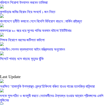
বরিশালে শিরোপা উদযাপন করবেন তামিমরা
কুলাউড়ায় জমির বিরোধ নিয়ে সংঘর্ষে ১ জন নিহত
বাংলাদেশে দুর্নীতি কমানো গেলে বিদেশি বিনিয়োগ বাড়বে : মার্কিন রাষ্ট্রদূত
কমলগঞ্জে ৯০ বছর ধরে সুপেয় পানির অবসান ঘটালো ইউটিউবার
শিক্ষক নিয়োগে বয়সের জটিলতা কাটলো
সর্বজনীন পেনশন ব্যবস্থাপনা আইন মন্ত্রিসভায় অনুমোদন
সিলেটে পাহাড় ধসে বাড়ছে মৃত্যুর ঝুঁকি
Last Update
অরক্ষিত ‘হাকালুকি উপস্বাস্থ্য কেন্দ্র’চিকিৎসা বঞ্চিত হাওর পারের হতদরিদ্র বাসিন্দারা
দলকে সুসংগঠিত ও জনমুখী করতে নেতাকর্মীদের ঐক্যবদ্ধ হওয়ার আহ্বান শ্রীমঙ্গলের এমপি
মুজিবের