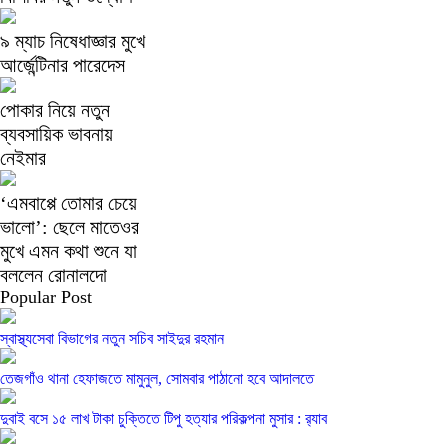
৯ ম্যাচ নিষেধাজ্ঞার মুখে
আর্জেন্টিনার পারেদেস
পোকার নিয়ে নতুন
ব্যবসায়িক ভাবনায়
নেইমার
‘এমবাপ্পে তোমার চেয়ে
ভালো’: ছেলে মাতেওর
মুখে এমন কথা শুনে যা
বললেন রোনালদো
Popular Post
স্বাস্থ্যসেবা বিভাগের নতুন সচিব সাইদুর রহমান
তেজগাঁও থানা হেফাজতে মামুনুল, সোমবার পাঠানো হবে আদালতে
দুবাই বসে ১৫ লাখ টাকা চুক্তিতে টিপু হত্যার পরিকল্পনা মুসার : র‍্যাব