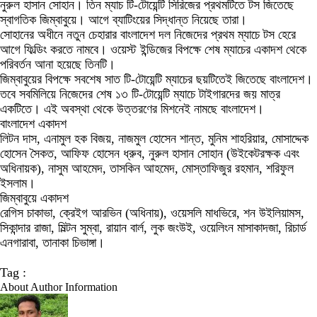
নুরুল হাসান সোহান। তিন ম্যাচ টি-টোয়েন্টি সিরিজের প্রথমটিতে টস জিতেছে
স্বাগতিক জিম্বাবুয়ে। আগে ব্যাটিংয়ের সিদ্ধান্ত নিয়েছে তারা।
সোহানের অধীনে নতুন চেহারার বাংলাদেশ দল নিজেদের প্রথম ম্যাচে টস হেরে
আগে ফিল্ডিং করতে নামবে। ওয়েস্ট ইন্ডিজের বিপক্ষে শেষ ম্যাচের একাদশ থেকে
পরিবর্তন আনা হয়েছে তিনটি।
জিম্বাবুয়ের বিপক্ষে সবশেষ সাত টি-টোয়েন্টি ম্যাচের ছয়টিতেই জিতেছে বাংলাদেশ।
তবে সবমিলিয়ে নিজেদের শেষ ১৩ টি-টোয়েন্টি ম্যাচে টাইগারদের জয় মাত্র
একটিতে। এই অবস্থা থেকে উত্তরণের মিশনেই নামছে বাংলাদেশ।
বাংলাদেশ একাদশ
লিটন দাস, এনামুল হক বিজয়, নাজমুল হোসেন শান্ত, মুনিম শাহরিয়ার, মোসাদ্দেক
হোসেন সৈকত, আফিফ হোসেন ধ্রুব, নুরুল হাসান সোহান (উইকেটরক্ষক এবং
অধিনায়ক), নাসুম আহমেদ, তাসকিন আহমেদ, মোস্তাফিজুর রহমান, শরিফুল
ইসলাম।
জিম্বাবুয়ে একাদশ
রেগিস চাকাভা, ক্রেইগ আরভিন (অধিনায়), ওয়েসলি মাধভিরে, শন উইলিয়ামস,
সিকান্দার রাজা, মিল্টন সুম্বা, রায়ান বার্ল, লুক জংউই, ওয়েলিংন মাসাকাদজা, রিচার্ড
এনগারাবা, তানাকা চিভাঙ্গা।
Tag :
About Author Information