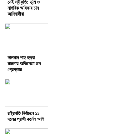
নেই স্বীকৃতি: ভূমি ও
নাগরিক অধিকার চান
আদিবাসীরা
সালমান শাহ হত্যা
মামলায় অভিনেতা ডন
গ্রেপ্তার
রাষ্ট্রপতি নির্বাচনে ১১
দলের প্রার্থী কর্নেল অলি