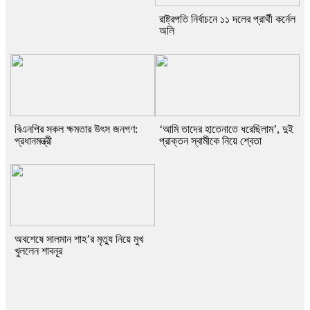
রাষ্ট্রপতি নির্বাচনে ১১ দলের প্রার্থী কর্নেল
অলি
বিএনপির সকল ক্ষমতার উৎস জনগণ:
‘আমি তাদের হাতেনাতে ধরেছিলাম’, দুই
প্রধানমন্ত্রী
প্রাক্তন স্বামীকে নিয়ে শ্বেতা
অবশেষে সালমান শাহ’র মৃত্যু নিয়ে মুখ
খুললেন শাবনূর