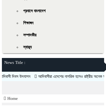
প্রবাসে বাংলাদেশ
শিক্ষাঙ্গন
সম্পাদকীয়
স্বাস্থ্য
News Title :
সী দিবস উদযাপন
আদিবাসীরা এদেশের নাগরিক হলেও রাষ্ট্রীয় অনেক সুযোগ সু
Home