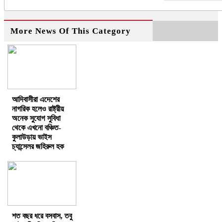
More News Of This Category
আদিবাসীরা এদেশের
নাগরিক হলেও রাষ্ট্রীয়
অনেক সুযোগ সুবিধা
থেকে এখনো বঞ্চিত-
কুলাউড়ায় ভাইস
চ্যান্সেলর জহিরুল হক
শত বছর ধরে বসবাস, তবু