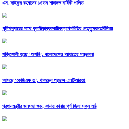
এম. সাইফুর রহমানের ১৪তম শাহাদত বার্ষিকী পালিত
পুলিশসুপারের সাথে কুলাউড়াব্যবসায়ীকল্যাণসমিতির নেতৃবৃন্দেরমতবিনিময়
শক্তিশালী হচ্ছে ‘অশনি’, বাংলাদেশেও আঘাতের সম্ভাবনা
আসছে ‘কেজিএফ ৩’, থাকছেন প্রভাস-এনটিআরও!
প্রধানমন্ত্রীর জনসভা শুরু, কানায় কানায় পূর্ণ জিলা স্কুল মাঠ