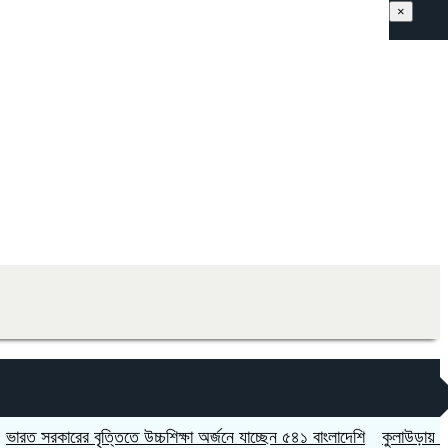
×
কারের বৃত্তিতে উচ্চশিক্ষা অর্জনে যাচ্ছেন ৫৪১ বাংলাদেশি
কুলাউড়ায় চুরির অভি