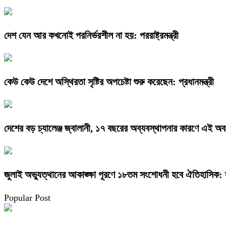
দেশ যেন আর কখনোই পরনির্ভরশীল না হয়: পররাষ্ট্রমন্ত্রী
কেউ কেউ দেশে অস্থিরতা সৃষ্টির অপচেষ্টা শুরু করেছেন: প্রধানমন্ত্রী
দেশের বড় চ্যালেঞ্জ জ্বালানী, ১৭ বছরের অব্যবস্থাপনার কারণে এই অবস্থ
জুলাই অভ্যুত্থানের আকাঙ্ক্ষা পূরণে ১৮তম সংশোধনী হবে ঐতিহাসিক: স্বরা
Popular Post