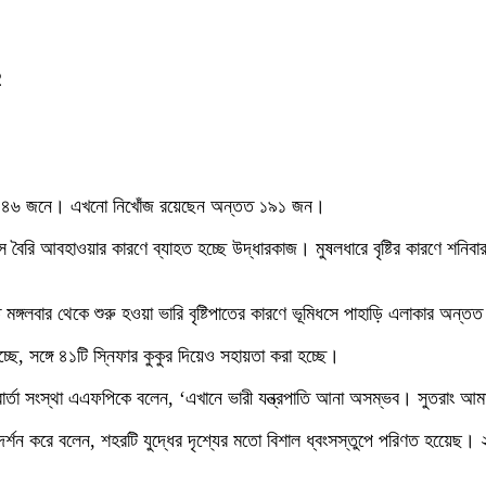
2
িয়েছে ১৪৬ জনে। এখনো নিখোঁজ রয়েছেন অন্তত ১৯১ জন।
িসে বৈরি আবহাওয়ার কারণে ব্যাহত হচ্ছে উদ্ধারকাজ। মুষলধারে বৃষ্টির কারণে শন
 মঙ্গলবার থেকে শুরু হওয়া ভারি বৃষ্টিপাতের কারণে ভূমিধসে পাহাড়ি এলাকার অন্ত
হচ্ছে, সঙ্গে ৪১টি স্নিফার কুকুর দিয়েও সহায়তা করা হচ্ছে।
াল বার্তা সংস্থা এএফপিকে বলেন, ‘এখানে ভারী যন্ত্রপাতি আনা অসম্ভব। সুতরাং
 পরিদর্শন করে বলেন, শহরটি যুদ্ধের দৃশ্যের মতো বিশাল ধ্বংসস্তুপে পরিণত হয়ে