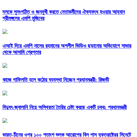
দলকে সুসংগঠিত ও জনমুখী করতে নেতাকর্মীদের ঐক্যবদ্ধ হওয়ার আহ্বান
শ্রীমঙ্গলের এমপি মুজিবের
এআই দিয়ে এমপি নাসের রহমানের অশ্লীল ভিডিও ছড়ানোর অভিযোগে সাভার
থেকে আসামি গ্রেপ্তার
কাজে গাফিলতি হলে কঠোর ব্যবস্থা নিচ্ছেন প্রধানমন্ত্রী: রিজভী
বিদ্যুৎ-জ্বালানি নিয়ে অস্থিরতা তৈরির চেষ্টা করছে একটি চক্র: প্রধানমন্ত্রী
ভারত-চীনের ওপর ১০০ শতাংশ শুল্ক আরোপের বিল পাস যুক্তরাষ্ট্রের সিনেটে