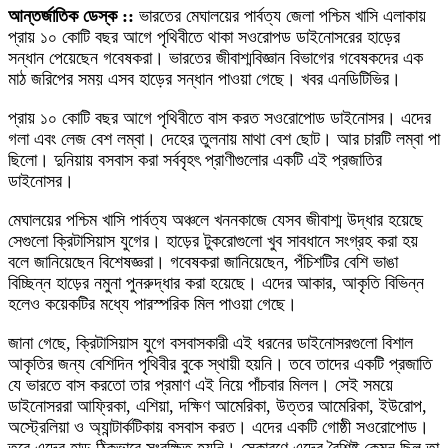
আন্তর্জাতিক ডেস্ক ::
ভারতের মেঘালয়ের পার্বত্য জেলা পশ্চিম খাসি এলাকায়
প্রায় ১০ কোটি বছর আগে পৃথিবীতে থাকা সওরোপড ডাইনোসরের হাড়ের
সন্ধান পেয়েছেন গবেষকরা। ভারতের জীবাশ্মবিজ্ঞান বিভাগের গবেষকদের এক
মাঠ জরিপের সময় এসব হাড়ের সন্ধান পাওয়া গেছে। খবর এনডিটিভির।
প্রায় ১০ কোটি বছর আগে পৃথিবীতে বাস করত সওরোপোড ডাইনোসর। এদের
গলা এবং লেজ বেশ লম্বা। দেহের তুলনায় মাথা বেশ ছোট। আর চারটি লম্বা পা
ছিলো। দুনিয়ায় বসবাস করা সর্ববৃহৎ প্রাণীগুলোর একটি এই প্রজাতির
ডাইনোসর।
মেঘালয়ের পশ্চিম খাসি পার্বত্য অঞ্চলে খননকাজে যেসব জীবাশ্ম উদ্ধার হয়েছে
সেগুলো ক্রিটাসিয়াস যুগের। হাড়ের টুকরোগুলো খুব সাবধানে সংগ্রহ করা হয়
বলে জানিয়েছেন বিশেষজ্ঞরা। গবেষকরা জানিয়েছেন, পঁচিশটির বেশি ভাঙা
বিচ্ছিন্ন হাড়ের নমুনা পুনরুদ্ধার করা হয়েছে। এদের আকার, আকৃতি বিভিন্ন
হলেও কয়েকটির মধ্যে পারস্পরিক মিল পাওয়া গেছে।
জানা গেছে, ক্রিটাসিয়াস যুগে বসবাসকারী এই ধরনের ডাইনোসরগুলো বিশাল
আকৃতির জন্য বেশিদিন পৃথিবীর বুকে স্থায়ী হয়নি। তবে তাদের একটি প্রজাতি
যে ভারতে বাস করতো তার প্রমাণ এই নিয়ে পাঁচবার মিলল। সেই সময়ে
ডাইনোসররা আফ্রিকা, এশিয়া, দক্ষিণ আমেরিকা, উত্তর আমেরিকা, ইউরোপ,
অস্ট্রেলিয়া ও অ্যান্টার্কটিকায় বসবাস করত। এদের একটি গোষ্ঠী সওরোপোড।