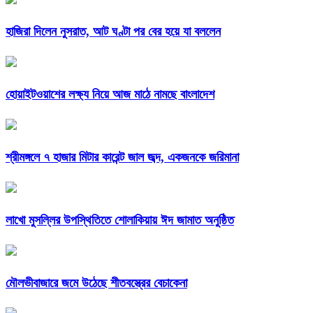
হাজিরা দিলেন নুসরাত, আট ঘণ্টা পর বের হয়ে যা বললেন
হোয়াইটওয়াশের লক্ষ্য নিয়ে আজ মাঠে নামছে বাংলাদেশ
শ্রীমঙ্গলে ৭ হাজার মিটার কারেন্ট জাল জব্দ, একজনকে জরিমানা
লাখো মুসল্লির উপস্থিতিতে শোলাকিয়ায় ঈদ জামাত অনুষ্ঠিত
মৌলভীবাজারে জমে উঠেছে শীতবস্ত্রের বেচাকেনা