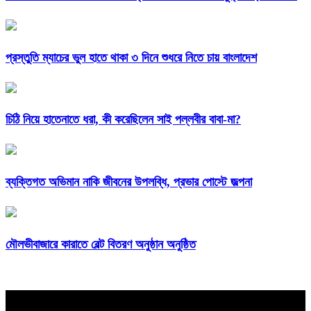
প্রস্তুতি ম্যাচের ভুল হাতে থাকা ৩ দিনে শুধরে নিতে চায় বাংলাদেশ
চিঠি নিয়ে হাতেনাতে ধরা, কী করেছিলেন সাই পল্লবীর বাবা-মা?
ব্যক্তিগত অভিমান নাকি জীবনের উপলব্ধি, প্রভার পোস্টে জল্পনা
মৌলভীবাজারে কারাতে বেল্ট বিতরণ অনুষ্ঠান অনুষ্ঠিত