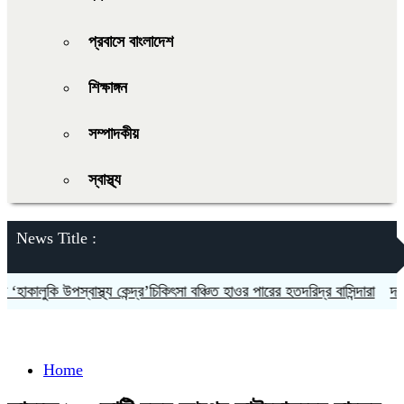
প্রবাসে বাংলাদেশ
শিক্ষাঙ্গন
সম্পাদকীয়
স্বাস্থ্য
News Title :
কালুকি উপস্বাস্থ্য কেন্দ্র’চিকিৎসা বঞ্চিত হাওর পারের হতদরিদ্র বাসিন্দারা
দলকে স
Home