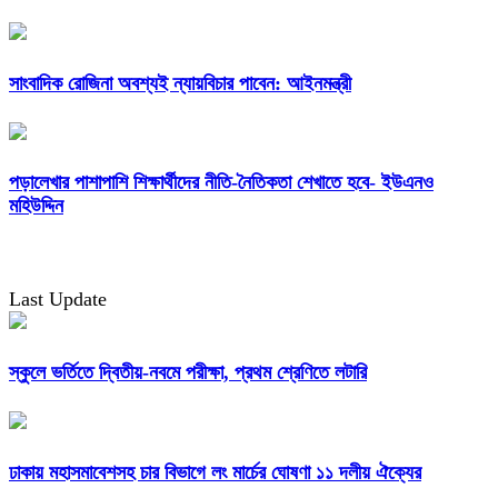
সাংবাদিক রোজিনা অবশ্যই ন্যায়বিচার পাবেন: আইনমন্ত্রী
পড়ালেখার পাশাপাশি শিক্ষার্থীদের নীতি-নৈতিকতা শেখাতে হবে- ইউএনও
মহিউদ্দিন
Last Update
স্কুলে ভর্তিতে দ্বিতীয়-নবমে পরীক্ষা, প্রথম শ্রেণিতে লটারি
ঢাকায় মহাসমাবেশসহ চার বিভাগে লং মার্চের ঘোষণা ১১ দলীয় ঐক্যের