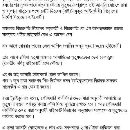
ধর্ষণের পর নৃশংসভাবে হত্যার ঘটনায় মৃত্যুদণ্ডপ্রাপ্ত দুই আসামি সোহেল রানা
ও স্বপ্না খাতুনের পক্ষে স্টেট ডিফেন্স (রাষ্ট্রনিযুক্ত আইনজীবী) নিয়োগের
নির্দেশ দিয়েছেন হাইকোর্ট।
মঙ্গলবার বিচারপতি ভীষ্মদেব চক্রবর্তী ও বিচারপতি কে এম রাশেদুজ্জামান রাজার
সমন্বয়ে গঠিত হাইকোর্ট বেঞ্চ এ আদেশ দেন।
এর আগে রোববার তাদের জেল আপিল শুনানির জন্য গ্রহণ করেন হাইকোর্ট।
তার আগে রামিসা হত্যা মামলায় আসামিদের মৃত্যুদণ্ডের ডেথ রেফারেন্স
(যাবতীয় নথি) হাইকোর্টে এসে পৌঁছে।
এরপর দুই আসামি হাইকোর্টে জেল আপিল করেন।
গত ৭ জুন ঢাকা মহানগর শিশু নির্যাতন দমন ট্রাইব্যুনালের বিচারক মাসরুর
সালেকীন এ রায় ঘোষণা করেন।
রায়ে ট্রাইব্যুনাল বলেন, ফৌজদারি কার্যবিধির ৩৬৮ ধারা অনুযায়ী আসামিদের
মৃত্যু না হওয়া পর্যন্ত গলায় ফাঁসি দিয়ে ঝুলিয়ে রাখতে হবে। আর ফৌজদারি
কার্যবিধির ৩৭৪ ধারা অনুযায়ী হাইকোর্ট বিভাগের অনুমোদন সাপেক্ষে এ মৃত্যুদণ্ড
কার্যকর করতে হবে।
এ ছাড়া আসামি সোহেলকে ৫ লাখ এবং স্বপ্নাকে ২ লাখ টাকা জরিমানা করা