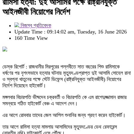
রামিসা হত্যা: দুই আসামির পক্ষে রাষ্ট্রনিযুক্ত
আইনজীবী নিয়োগের নির্দেশ
নিজস্ব প্রতিবেদক
Update Time : 09:14:02 am, Tuesday, 16 June 2026
160 Time View
ডেস্ক রিপোর্ট : রাজধানীর মিরপুরের পল্লবীতে সাত বছরের শিশু রামিসাকে
ধর্ষণের পর নৃশংসভাবে হত্যার ঘটনায় মৃত্যুদণ্ডপ্রাপ্ত দুই আসামি সোহেল রানা
ও স্বপ্না খাতুনের পক্ষে স্টেট ডিফেন্স (রাষ্ট্রনিযুক্ত আইনজীবী) নিয়োগের
নির্দেশ দিয়েছেন হাইকোর্ট।
মঙ্গলবার বিচারপতি ভীষ্মদেব চক্রবর্তী ও বিচারপতি কে এম রাশেদুজ্জামান রাজার
সমন্বয়ে গঠিত হাইকোর্ট বেঞ্চ এ আদেশ দেন।
এর আগে রোববার তাদের জেল আপিল শুনানির জন্য গ্রহণ করেন হাইকোর্ট।
তার আগে রামিসা হত্যা মামলায় আসামিদের মৃত্যুদণ্ডের ডেথ রেফারেন্স
(যাবতীয় নথি) হাইকোর্টে এসে পৌঁছে।