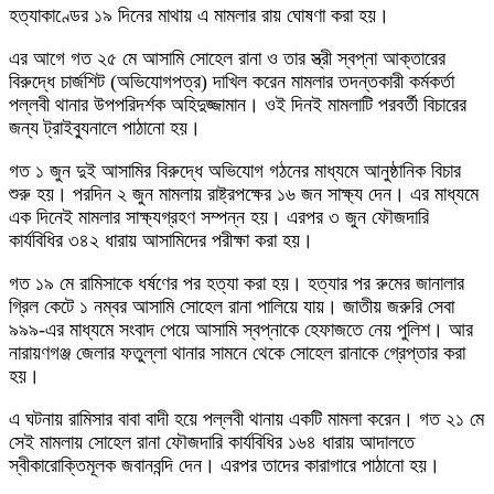
হত্যাকাণ্ডের ১৯ দিনের মাথায় এ মামলার রায় ঘোষণা করা হয়।
এর আগে গত ২৫ মে আসামি সোহেল রানা ও তার স্ত্রী স্বপ্না আক্তারের
বিরুদ্ধে চার্জশিট (অভিযোগপত্র) দাখিল করেন মামলার তদন্তকারী কর্মকর্তা
পল্লবী থানার উপপরিদর্শক অহিদুজ্জামান। ওই দিনই মামলাটি পরবর্তী বিচারের
জন্য ট্রাইব্যুনালে পাঠানো হয়।
গত ১ জুন দুই আসামির বিরুদ্ধে অভিযোগ গঠনের মাধ্যমে আনুষ্ঠানিক বিচার
শুরু হয়। পরদিন ২ জুন মামলায় রাষ্ট্রপক্ষের ১৬ জন সাক্ষ্য দেন। এর মাধ্যমে
এক দিনেই মামলার সাক্ষ্যগ্রহণ সম্পন্ন হয়। এরপর ৩ জুন ফৌজদারি
কার্যবিধির ৩৪২ ধারায় আসামিদের পরীক্ষা করা হয়।
গত ১৯ মে রামিসাকে ধর্ষণের পর হত্যা করা হয়। হত্যার পর রুমের জানালার
গ্রিল কেটে ১ নম্বর আসামি সোহেল রানা পালিয়ে যায়। জাতীয় জরুরি সেবা
৯৯৯-এর মাধ্যমে সংবাদ পেয়ে আসামি স্বপ্নাকে হেফাজতে নেয় পুলিশ। আর
নারায়ণগঞ্জ জেলার ফতুল্লা থানার সামনে থেকে সোহেল রানাকে গ্রেপ্তার করা
হয়।
এ ঘটনায় রামিসার বাবা বাদী হয়ে পল্লবী থানায় একটি মামলা করেন। গত ২১ মে
সেই মামলায় সোহেল রানা ফৌজদারি কার্যবিধির ১৬৪ ধারায় আদালতে
স্বীকারোক্তিমূলক জবানবন্দি দেন। এরপর তাদের কারাগারে পাঠানো হয়।