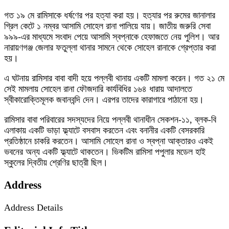
গত ১৯ মে রামিসাকে ধর্ষণের পর হত্যা করা হয়। হত্যার পর রুমের জানালার
গ্রিল কেটে ১ নম্বর আসামি সোহেল রানা পালিয়ে যায়। জাতীয় জরুরি সেবা
৯৯৯-এর মাধ্যমে সংবাদ পেয়ে আসামি স্বপ্নাকে হেফাজতে নেয় পুলিশ। আর
নারায়ণগঞ্জ জেলার ফতুল্লা থানার সামনে থেকে সোহেল রানাকে গ্রেপ্তার করা
হয়।
এ ঘটনায় রামিসার বাবা বাদী হয়ে পল্লবী থানায় একটি মামলা করেন। গত ২১ মে
সেই মামলায় সোহেল রানা ফৌজদারি কার্যবিধির ১৬৪ ধারায় আদালতে
স্বীকারোক্তিমূলক জবানবন্দি দেন। এরপর তাদের কারাগারে পাঠানো হয়।
রামিসার বাবা পরিবারের সদস্যদের নিয়ে পল্লবী থানাধীন সেকশন-১১, ব্লক-বি
এলাকায় একটি ভাড়া ফ্ল্যাটে বসবাস করতেন এবং বনানীর একটি বেসরকারি
প্রতিষ্ঠানে চাকরি করতেন। আসামি সোহেল রানা ও স্বপ্না আক্তারও একই
ভবনের অন্য একটি ফ্ল্যাটে থাকতেন। ভিকটিম রামিসা পপুলার মডেল হাই
স্কুলের দ্বিতীয় শ্রেণির ছাত্রী ছিল।
Address
Address Details