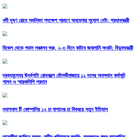
নদী দূষণ রোধে সমন্বিত পদক্ষেপ গ্রহণে অবহেলার সুযোগ নেই: প্রধানমন্ত্রী
বিকেল থেকে গ্যাস সঞ্চালন শুরু, ২-৩ দিনে কাটবে জ্বালানি সংকট: বিদ্যুৎমন্ত্রী
দ্রব্যমূল্যের ঊর্ধ্বগতি রোধকল্পে মৌলভীবাজারে ১১ দলের অবস্থান কর্মসূচি
পালন ও স্মারকলিপি প্রদান
ন্যাশনাল টি কোম্পানির ১২ চা বাগানের চা বিক্রয়ে নতুন ইতিহাস
আসামীরা জামিনে মুক্ত; বাদীর পরিবারকে হুমকি: কমলগঞ্জে বহুল আলোচিত