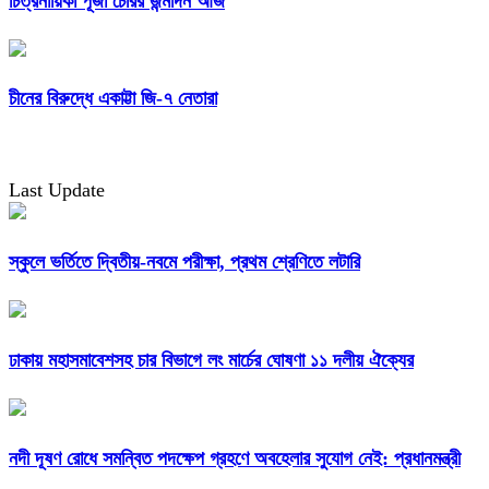
চিত্রনায়িকা পূজা চেরির জন্মদিন আজ
চীনের বিরুদ্ধে একাট্টা জি-৭ নেতারা
Last Update
স্কুলে ভর্তিতে দ্বিতীয়-নবমে পরীক্ষা, প্রথম শ্রেণিতে লটারি
ঢাকায় মহাসমাবেশসহ চার বিভাগে লং মার্চের ঘোষণা ১১ দলীয় ঐক্যের
নদী দূষণ রোধে সমন্বিত পদক্ষেপ গ্রহণে অবহেলার সুযোগ নেই: প্রধানমন্ত্রী