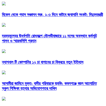
বিকেল থেকে গ্যাস সঞ্চালন শুরু, ২-৩ দিনে কাটবে জ্বালানি সংকট: বিদ্যুৎমন্ত্রী
দ্রব্যমূল্যের ঊর্ধ্বগতি রোধকল্পে মৌলভীবাজারে ১১ দলের অবস্থান কর্মসূচি
পালন ও স্মারকলিপি প্রদান
ন্যাশনাল টি কোম্পানির ১২ চা বাগানের চা বিক্রয়ে নতুন ইতিহাস
আসামীরা জামিনে মুক্ত; বাদীর পরিবারকে হুমকি: কমলগঞ্জে বহুল আলোচিত
স্কুল শিক্ষিকা হত্যার অভিযোগপত্র দাখিল