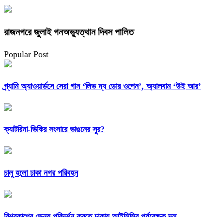
রাজনগরে জুলাই গনঅভ্যুত্থান দিবস পালিত
Popular Post
গ্র্যামি অ্যাওয়ার্ডসে সেরা গান ‘লিভ দ্য ডোর ওপেন’, অ্যালবাম ‘উই আর’
ক্যাটরিনা-ভিকির সংসারে ভাঙনের সুর?
চালু হলো ঢাকা নগর পরিবহন
বিশ্বকাপের ভেন্যু পরিদর্শন করতে ঢাকায় আইসিসির পর্যবেক্ষক দল