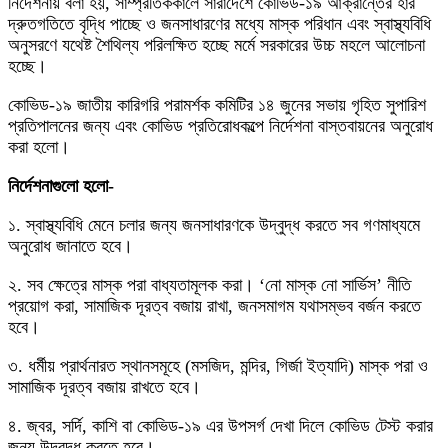
নির্দেশনায় বলা হয়, সাম্প্রতিককালে সারাদেশে কোভিড-১৯ আক্রান্তের হার
দ্রুতগতিতে বৃদ্ধি পাচ্ছে ও জনসাধারণের মধ্যে মাস্ক পরিধান এবং স্বাস্থ্যবিধি
অনুসরণে যথেষ্ট শৈথিল্য পরিলক্ষিত হচ্ছে মর্মে সরকারের উচ্চ মহলে আলোচনা
হচ্ছে।
কোভিড-১৯ জাতীয় কারিগরি পরামর্শক কমিটির ১৪ জুনের সভায় গৃহিত সুপারিশ
প্রতিপালনের জন্য এবং কোভিড প্রতিরোধকল্পে নির্দেশনা বাস্তবায়নের অনুরোধ
করা হলো।
নির্দেশনাগুলো হলো-
১. স্বাস্থ্যবিধি মেনে চলার জন্য জনসাধারণকে উদ্বুদ্ধ করতে সব গণমাধ্যমে
অনুরোধ জানাতে হবে।
২. সব ক্ষেত্রে মাস্ক পরা বাধ্যতামূলক করা। ‘নো মাস্ক নো সার্ভিস’ নীতি
প্রয়োগ করা, সামাজিক দূরত্ব বজায় রাখা, জনসমাগম যথাসম্ভব বর্জন করতে
হবে।
৩. ধর্মীয় প্রার্থনারত স্থানসমূহে (মসজিদ, মন্দির, গির্জা ইত্যাদি) মাস্ক পরা ও
সামাজিক দূরত্ব বজায় রাখতে হবে।
৪. জ্বর, সর্দি, কাশি বা কোভিড-১৯ এর উপসর্গ দেখা দিলে কোভিড টেস্ট করার
জন্য উদ্বুদ্ধ করতে হবে।