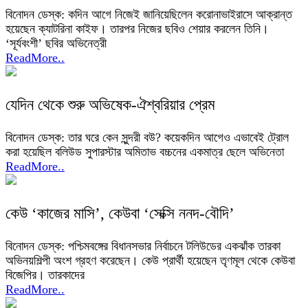
বিনোদন ডেস্ক: কদিন আগে নিজেই জানিয়েছিলেন করোনাভাইরাসে আক্রান্ত
হয়েছেন ক্যাটরিনা কাইফ। তারপর নিজের ছবিও শেয়ার করলেন তিনি।
‘সূর্যবংশী’ ছবির অভিনেত্রী
ReadMore..
যেদিন থেকে শুরু অভিষেক-ঐশ্বরিয়ার প্রেম
বিনোদন ডেস্ক: তার ঘরে কেন সুন্দরী বউ? কয়েকদিন আগেও এভাবেই ট্রোল
করা হয়েছিল বলিউড সুপারস্টার অমিতাভ বচ্চনের একমাত্র ছেলে অভিনেতা
ReadMore..
কেউ ‘কাজের মাসি’, কেউবা ‘সেক্সি ননদ-বৌদি’
বিনোদন ডেস্ক: পশ্চিমবঙ্গের বিধানসভার নির্বাচনে টলিউডের একঝাঁক তারকা
অভিনয়শিল্পী অংশ গ্রহণ করেছেন। কেউ প্রার্থী হয়েছেন তৃণমূল থেকে কেউবা
বিজেপির। তারকাদের
ReadMore..