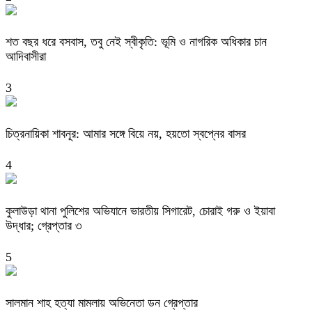
শত বছর ধরে বসবাস, তবু নেই স্বীকৃতি: ভূমি ও নাগরিক অধিকার চান
আদিবাসীরা
3
চিত্রনায়িকা শাবনূর: আমার সঙ্গে বিয়ে নয়, হয়তো স্বপ্নের বাসর
4
কুলাউড়া থানা পুলিশের অভিযানে ভারতীয় সিগারেট, চোরাই গরু ও ইয়াবা
উদ্ধার; গ্রেপ্তার ৩
5
সালমান শাহ হত্যা মামলায় অভিনেতা ডন গ্রেপ্তার