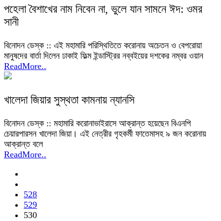
পহেলা বৈশাখের নাম নিবেন না, ভুলে যান সামনে ঈদ: ওমর
সানী
বিনোদন ডেস্ক :: এই মহামারি পরিস্থিতিতে করোনায় অচেতন ও বেপরোয়া
মানুষদের বার্তা দিলেন ঢাকাই ফিল্ম ইন্ডাস্ট্রির নব্বইয়ের দশকের নম্বর ওয়ান
ReadMore..
খালেদা জিয়ার সুস্থতা কামনায় ন্যানসি
বিনোদন ডেস্ক :: মহামারি করোনাভাইরাসে আক্রান্ত হয়েছেন বিএনপি
চেয়ারপারসন খালেদা জিয়া। এই নেত্রীর গৃহকর্মী ফাতেমাসহ ৯ জন করোনায়
আক্রান্ত বলে
ReadMore..
528
529
530