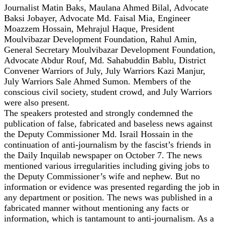
Journalist Matin Baks, Maulana Ahmed Bilal, Advocate
Baksi Jobayer, Advocate Md. Faisal Mia, Engineer
Moazzem Hossain, Mehrajul Haque, President
Moulvibazar Development Foundation, Rahul Amin,
General Secretary Moulvibazar Development Foundation,
Advocate Abdur Rouf, Md. Sahabuddin Bablu, District
Convener Warriors of July, July Warriors Kazi Manjur,
July Warriors Sale Ahmed Sumon. Members of the
conscious civil society, student crowd, and July Warriors
were also present.
The speakers protested and strongly condemned the
publication of false, fabricated and baseless news against
the Deputy Commissioner Md. Israil Hossain in the
continuation of anti-journalism by the fascist’s friends in
the Daily Inquilab newspaper on October 7. The news
mentioned various irregularities including giving jobs to
the Deputy Commissioner’s wife and nephew. But no
information or evidence was presented regarding the job in
any department or position. The news was published in a
fabricated manner without mentioning any facts or
information, which is tantamount to anti-journalism. As a