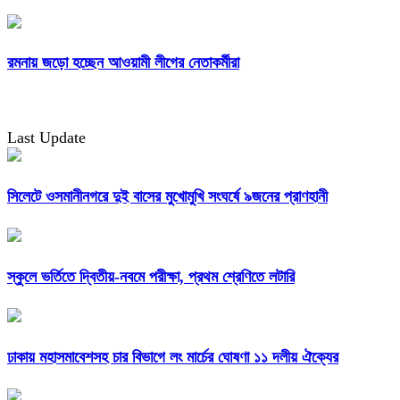
রমনায় জড়ো হচ্ছেন আওয়ামী লীগের নেতাকর্মীরা
Last Update
সিলেটে ওসমানীনগরে দুই বাসের মুখোমুখি সংঘর্ষে ৯জনের প্রাণহানী
স্কুলে ভর্তিতে দ্বিতীয়-নবমে পরীক্ষা, প্রথম শ্রেণিতে লটারি
ঢাকায় মহাসমাবেশসহ চার বিভাগে লং মার্চের ঘোষণা ১১ দলীয় ঐক্যের