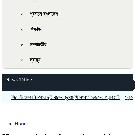
প্রবাসে বাংলাদেশ
শিক্ষাঙ্গন
সম্পাদকীয়
স্বাস্থ্য
News Title :
সিলেটে ওসমানীনগরে দুই বাসের মুখোমুখি সংঘর্ষে ৯জনের প্রাণহানী
স্কুলে ভর্ত
Home