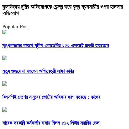
কুলাউড়ায় চুরির অভিযোগকে কেন্দ্র করে বৃদ্ধ ব্যবসায়ীর ওপর হামলার
অভিযোগ
Popular Post
শৃঙ্খলাভঙ্গের কারণে পুলিশ একাডেমির ২৫২ এসআই চাকরি হারাচ্ছেন
মৃত্যু গুজবে যা বললেন অভিনেত্রী সাফা কবির
বিএনপিই দেশের মানুষের ভোটের অধিকার হরণ করেছে : কাদের
সাবেক সরকারি কর্মকর্তার বাসায় মিলল ৫১২ লিটার সয়াবিন তেল