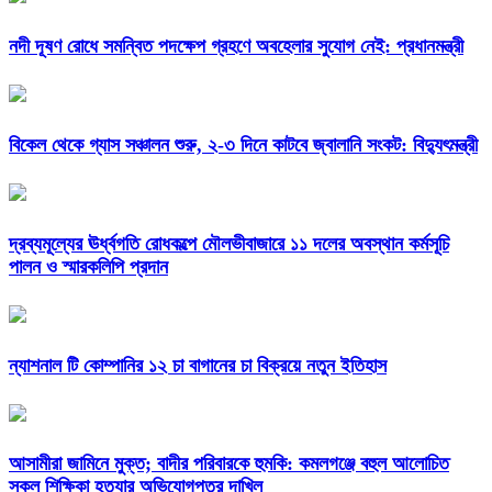
নদী দূষণ রোধে সমন্বিত পদক্ষেপ গ্রহণে অবহেলার সুযোগ নেই: প্রধানমন্ত্রী
বিকেল থেকে গ্যাস সঞ্চালন শুরু, ২-৩ দিনে কাটবে জ্বালানি সংকট: বিদ্যুৎমন্ত্রী
দ্রব্যমূল্যের ঊর্ধ্বগতি রোধকল্পে মৌলভীবাজারে ১১ দলের অবস্থান কর্মসূচি
পালন ও স্মারকলিপি প্রদান
ন্যাশনাল টি কোম্পানির ১২ চা বাগানের চা বিক্রয়ে নতুন ইতিহাস
আসামীরা জামিনে মুক্ত; বাদীর পরিবারকে হুমকি: কমলগঞ্জে বহুল আলোচিত
স্কুল শিক্ষিকা হত্যার অভিযোগপত্র দাখিল