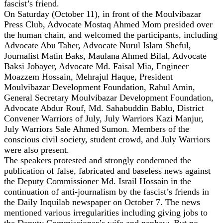
fascist’s friend.
On Saturday (October 11), in front of the Moulvibazar
Press Club, Advocate Mostaq Ahmed Mom presided over
the human chain, and welcomed the participants, including
Advocate Abu Taher, Advocate Nurul Islam Sheful,
Journalist Matin Baks, Maulana Ahmed Bilal, Advocate
Baksi Jobayer, Advocate Md. Faisal Mia, Engineer
Moazzem Hossain, Mehrajul Haque, President
Moulvibazar Development Foundation, Rahul Amin,
General Secretary Moulvibazar Development Foundation,
Advocate Abdur Rouf, Md. Sahabuddin Bablu, District
Convener Warriors of July, July Warriors Kazi Manjur,
July Warriors Sale Ahmed Sumon. Members of the
conscious civil society, student crowd, and July Warriors
were also present.
The speakers protested and strongly condemned the
publication of false, fabricated and baseless news against
the Deputy Commissioner Md. Israil Hossain in the
continuation of anti-journalism by the fascist’s friends in
the Daily Inquilab newspaper on October 7. The news
mentioned various irregularities including giving jobs to