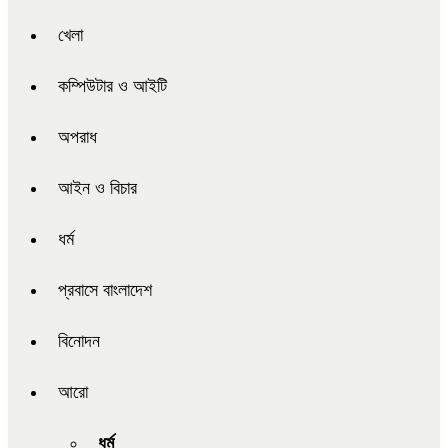
খেলা
কম্পিউটার ও আইটি
অপরাধ
আইন ও বিচার
ধর্ম
প্রবাসে বাংলাদেশ
বিনোদন
আরো
ধর্ম