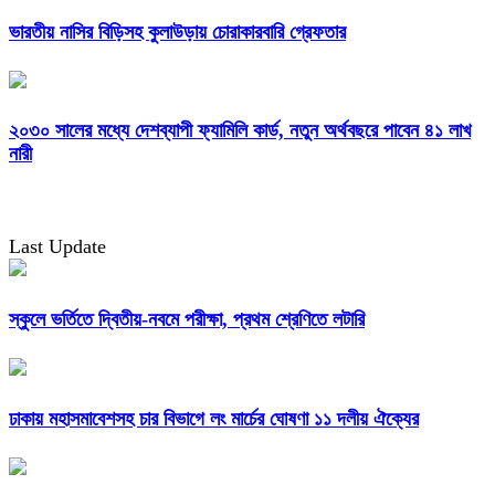
ভারতীয় নাসির বিড়িসহ কুলাউড়ায় চোরাকারবারি গ্রেফতার
২০৩০ সালের মধ্যে দেশব্যাপী ফ্যামিলি কার্ড, নতুন অর্থবছরে পাবেন ৪১ লাখ
নারী
Last Update
স্কুলে ভর্তিতে দ্বিতীয়-নবমে পরীক্ষা, প্রথম শ্রেণিতে লটারি
ঢাকায় মহাসমাবেশসহ চার বিভাগে লং মার্চের ঘোষণা ১১ দলীয় ঐক্যের