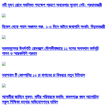
নদী দূষণ রোধে সমন্বিত পদক্ষেপ গ্রহণে অবহেলার সুযোগ নেই: প্রধানমন্ত্রী
বিকেল থেকে গ্যাস সঞ্চালন শুরু, ২-৩ দিনে কাটবে জ্বালানি সংকট: বিদ্যুৎমন্ত্রী
দ্রব্যমূল্যের ঊর্ধ্বগতি রোধকল্পে মৌলভীবাজারে ১১ দলের অবস্থান কর্মসূচি
পালন ও স্মারকলিপি প্রদান
ন্যাশনাল টি কোম্পানির ১২ চা বাগানের চা বিক্রয়ে নতুন ইতিহাস
আসামীরা জামিনে মুক্ত; বাদীর পরিবারকে হুমকি: কমলগঞ্জে বহুল আলোচিত
স্কুল শিক্ষিকা হত্যার অভিযোগপত্র দাখিল