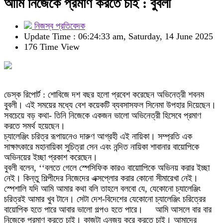
আমি নিজেকে প্রমাণ করতে চাই : বুবলী
নিজস্ব প্রতিবেদক
Update Time : 06:24:33 am, Saturday, 14 June 2025
176 Time View
ডেস্ক রিপোর্ট : শোবিজে দশ বছর হলো প্রবেশ করেছেন অভিনেত্রী শবনম
বুবলী। এই সময়ের মধ্যে বেশ কয়েকটি ব্যবসাসফল সিনেমা উপহার দিয়েছেন।
সবচেয়ে বড় কথা- তিনি নিজেকে একজন ভালো অভিনেত্রী হিসেবে প্রমাণ
করতে সমর্থ হয়েছেন।
চ্যালেঞ্জিং চরিত্র রূপায়নেও দারুণ আগ্রহী এই নায়িকা। সম্প্রতি এক
সাক্ষাৎকারে মহানায়িকা সুচিত্রা সেন এবং নন্দিত নায়িকা শাবানার বায়োপিকে
অভিনয়ের ইচ্ছা প্রকাশ করেছেন।
বুবলী বলেন, ‘‘বলতে গেলে স্পেসিফিক কারও বায়োাপিকে অভিনয় করার ইচ্ছা
নেই। কিন্তু শিল্পীদের নিজেদের এক্সপ্লোর করার কোনো সীমারেখা নেই।
স্পেশালি যদি আমি আমার কথা বলি তাহলে বলবো যে, যেকোনো চ্যালেঞ্জিং
চরিত্রই আমার খুব টানে। সেটা দেশ-বিদেশের যেকোনো চ্যালেঞ্জিং চরিত্রের
বায়োপিক হতে পারে আবার ভালো গল্পও হতে পারে। আমি আসলে বার বার
নিজেকে প্রমাণ করতে চাই। কাজটা এনজয় করে করতে চাই। আমাদের