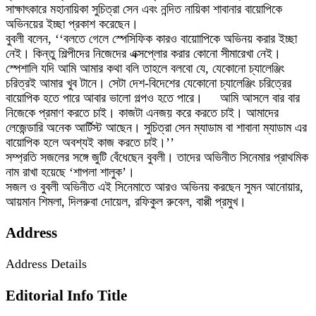
সাক্ষাৎকারে মহানায়িকা সুচিত্রা সেন এবং নন্দিত নায়িকা শাবানার বায়োপিকে
অভিনয়ের ইচ্ছা প্রকাশ করেছেন।
বুবলী বলেন, ‘‘বলতে গেলে স্পেসিফিক কারও বায়োাপিকে অভিনয় করার ইচ্ছা
নেই। কিন্তু শিল্পীদের নিজেদের এক্সপ্লোর করার কোনো সীমারেখা নেই।
স্পেশালি যদি আমি আমার কথা বলি তাহলে বলবো যে, যেকোনো চ্যালেঞ্জিং
চরিত্রই আমার খুব টানে। সেটা দেশ-বিদেশের যেকোনো চ্যালেঞ্জিং চরিত্রের
বায়োপিক হতে পারে আবার ভালো গল্পও হতে পারে। আমি আসলে বার বার
নিজেকে প্রমাণ করতে চাই। কাজটা এনজয় করে করতে চাই। আমাদের
লেজেন্ডারি অনেক আর্টিস্ট আছেন। সুচিত্রা সেন ম্যাডাম বা শাবানা ম্যাডাম এর
বায়োপিক হলে অবশ্যই কাজ করতে চাই।’’
সম্প্রতি সজলের সঙ্গে জুটি বেঁধেছেন বুবলী। তাদের অভিনীত সিনেমার প্রাথমিক
নাম রাখা হয়েছে ‘শাপলা শালুক’।
সজল ও বুবলী অভিনীত এই সিনেমাতে আরও অভিনয় করছেন সুমন আনোয়ার,
আয়মান শিমলা, দিলরুবা দোয়েল, রফিকুল রুবেল, বাপ্পী প্রমুখ।
Address
Address Details
Editorial Info Title