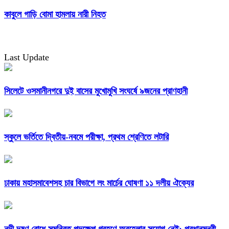
কাবুলে গাড়ি বোমা হামলায় নারী নিহত
Last Update
সিলেটে ওসমানীনগরে দুই বাসের মুখোমুখি সংঘর্ষে ৯জনের প্রাণহানী
স্কুলে ভর্তিতে দ্বিতীয়-নবমে পরীক্ষা, প্রথম শ্রেণিতে লটারি
ঢাকায় মহাসমাবেশসহ চার বিভাগে লং মার্চের ঘোষণা ১১ দলীয় ঐক্যের
নদী দূষণ রোধে সমন্বিত পদক্ষেপ গ্রহণে অবহেলার সুযোগ নেই: প্রধানমন্ত্রী