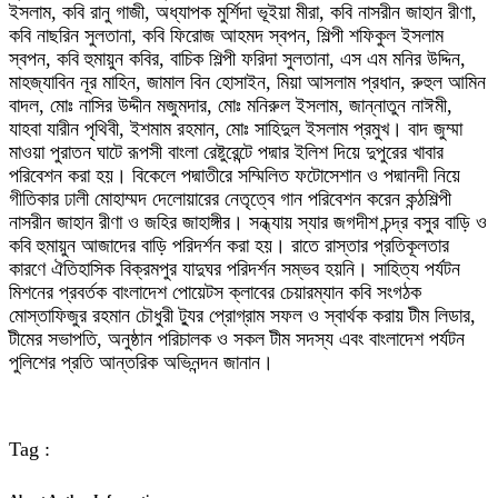
ইসলাম, কবি রানু গাজী, অধ্যাপক মুর্শিদা ভূইয়া মীরা, কবি নাসরীন জাহান রীণা,
কবি নাছরিন সুলতানা, কবি ফিরোজ আহমদ স্বপন, শিল্পী শফিকুল ইসলাম
স্বপন, কবি হুমায়ুন কবির, বাচিক শিল্পী ফরিদা সুলতানা, এস এম মনির উদ্দিন,
মাহজ্যাবিন নূর মাহিন, জামাল বিন হোসাইন, মিয়া আসলাম প্রধান, রুহুল আমিন
বাদল, মোঃ নাসির উদ্দীন মজুমদার, মোঃ মনিরুল ইসলাম, জান্নাতুন নাঈমী,
যাহবা যারীন পৃথিবী, ইশমাম রহমান, মোঃ সাহিদুল ইসলাম প্রমুখ। বাদ জুম্মা
মাওয়া পুরাতন ঘাটে রূপসী বাংলা রেষ্টুরেন্টে পদ্মার ইলিশ দিয়ে দুপুরের খাবার
পরিবেশন করা হয়। বিকেলে পদ্মাতীরে সম্মিলিত ফটোসেশান ও পদ্মানদী নিয়ে
গীতিকার ঢালী মোহাম্মদ দেলোয়ারের নেতৃত্বে গান পরিবেশন করেন কন্ঠশিল্পী
নাসরীন জাহান রীণা ও জহির জাহাঙ্গীর। সন্ধ্যায় স্যার জগদীশ চন্দ্র বসুর বাড়ি ও
কবি হুমায়ুন আজাদের বাড়ি পরিদর্শন করা হয়। রাতে রাস্তার প্রতিকূলতার
কারণে ঐতিহাসিক বিক্রমপুর যাদুঘর পরিদর্শন সম্ভব হয়নি। সাহিত্য পর্যটন
মিশনের প্রবর্তক বাংলাদেশ পোয়েটস ক্লাবের চেয়ারম্যান কবি সংগঠক
মোস্তাফিজুর রহমান চৌধুরী ট্যুর প্রোগ্রাম সফল ও স্বার্থক করায় টীম লিডার,
টীমের সভাপতি, অনুষ্ঠান পরিচালক ও সকল টীম সদস্য এবং বাংলাদেশ পর্যটন
পুলিশের প্রতি আন্তরিক অভিনন্দন জানান।
Tag :