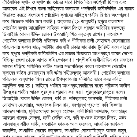
ঐতিহাসিক স্থান ও স্থাপনায় তাদের সাথে বিগত দিনে সংশ্লিষ্ট ছিলাম এবং
আজকের এই মিশনে বাংলা সাহিত্যের অন্যতম পল্লীকবি জসীমউদ্দিন এর মাজার
জিয়ারত করতে বাংলাদেশ পোয়েটস ক্লাবের সাহিত্য পর্যটন মিশনে অংশগ্রহণ
করে নিজেকে গর্বিত মনে করছি। শুক্রবার (২৬ জানুয়ারী) দুপুরে বাংলাদেশ
পোয়েটস ক্লাব আয়োজিত সাহিত্য পর্যটন মিশনে প্রধান অতিথির বক্তব্যে
ডিআইজি রোকন উদ্দিন রোকন উপরোল্লিখিত বক্তব্য রাখেন। বাংলাদেশ
পোয়েটস ক্লাবের নির্বাহী পরিচালক কবি ও গীতিকার ঢালী মোহাম্মদ দেলোয়ারের
পরিচালনায় সকাল সাড়ে আটটায় রাজধানী ঢাকার সায়দাবাদ ট্যুরিস্ট বাসে যাত্রা
করে দুপুরে পল্লীকবি জসীমউদ্দিন এর মাজার জিয়ারতে অংশগ্রহণ করেন দেশের
বিভিন্ন জেলা থেকে আগত কবি লেখকগণ। পল্লীকবি জসীমউদ্দিন এর মাজারের
সামনে দাঁড়িয়ে সম্মিলিত পর্যটন সভায় সভাপতিত্ব করেন বাংলাদেশ পোয়েটস
ক্লাবের ভাইস চেয়ারম্যান কবি ডক্টর শহীদুল্লাহ্ আনসারী। পোয়েটস ক্লাবের
পরিচালক অধ্যাপক মিলন রায়ের উপস্থাপনায় সম্মিলিত ভাবে কবর কবিতা
আবৃত্তি করা হয়। সাহিত্য পর্যটনে অংশগ্রহণকারীদের মধ্যে শ্রীজ্ঞান অতীশ
দীপঙ্কর পর্যটন স্মারক পুরস্কার প্রদান করা হয়। পুরস্কারপ্রাপ্তরা হলেন
ডিআইজি রোকন উদ্দিন রোকন, কবি ড. শহীদুল্লাহ আনসারী, গীতিকার ঢালী
মোহাম্মদ দেলোয়ার, অধ্যাপক মিলন রায়, বহুগ্রন্থ প্রণেতা কবি সিকদার
আবদুস সালাম, মুক্তিযোদ্ধা মকবুল হোসেন, কবি মির্জা আশরাফ, আলহাজ্ব
আবদুল খালেক মোল্লা, হাজী সেলিম খান, কবি ফখরুল ইসলাম নিলয়, ডক্টর
আলহাজ্ব শরীফ সাকী, সাংবাদিক ফারুক আল ফয়সাল, সাংবাদিক জহিরুল
জাহাঙ্গীর, সাংবাদিক সোয়েব মজুমদার, সাংবাদিক মোস্তাফিজুেল আজম মামুন,