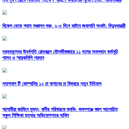
বিকেল থেকে গ্যাস সঞ্চালন শুরু, ২-৩ দিনে কাটবে জ্বালানি সংকট: বিদ্যুৎমন্ত্রী
দ্রব্যমূল্যের ঊর্ধ্বগতি রোধকল্পে মৌলভীবাজারে ১১ দলের অবস্থান কর্মসূচি
পালন ও স্মারকলিপি প্রদান
ন্যাশনাল টি কোম্পানির ১২ চা বাগানের চা বিক্রয়ে নতুন ইতিহাস
আসামীরা জামিনে মুক্ত; বাদীর পরিবারকে হুমকি: কমলগঞ্জে বহুল আলোচিত
স্কুল শিক্ষিকা হত্যার অভিযোগপত্র দাখিল