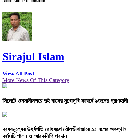
About Author Information
Sirajul Islam
View All Post
More News Of This Category
সিলেটে ওসমানীনগরে দুই বাসের মুখোমুখি সংঘর্ষে ৯জনের প্রাণহানী
দ্রব্যমূল্যের ঊর্ধ্বগতি রোধকল্পে মৌলভীবাজারে ১১ দলের অবস্থান
কর্মসূচি পালন ও স্মারকলিপি প্রদান