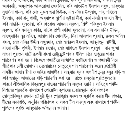
নবাব সালেহ আহমদ, কবি আউয়াল খন্দকার, কবি সুবর্ণা অধিকারী, পরিমল চন্দ্র
অধিকারী, অধ্যাপক আফরোজা জেসমিন, কবি আতাউল ইসলাম সবুজ, ডাক্তার
মুহসিনা খানম, কবি মোঃ নুরুল হুদা ডিউক, এম নজির উল্লাহ, শাহ্ শহিদুল
ইসলাম, কবি রানু গাজী, অধ্যাপক মুর্শিদা ভূইয়া মীরা, কবি নাসরীন জাহান রীণা,
কবি নাছরিন সুলতানা, কবি ফিরোজ আহমদ স্বপন, শিল্পী শফিকুল ইসলাম
স্বপন, কবি হুমায়ুন কবির, বাচিক শিল্পী ফরিদা সুলতানা, এস এম মনির উদ্দিন,
মাহজ্যাবিন নূর মাহিন, জামাল বিন হোসাইন, মিয়া আসলাম প্রধান, রুহুল আমিন
বাদল, মোঃ নাসির উদ্দীন মজুমদার, মোঃ মনিরুল ইসলাম, জান্নাতুন নাঈমী,
যাহবা যারীন পৃথিবী, ইশমাম রহমান, মোঃ সাহিদুল ইসলাম প্রমুখ। বাদ জুম্মা
মাওয়া পুরাতন ঘাটে রূপসী বাংলা রেষ্টুরেন্টে পদ্মার ইলিশ দিয়ে দুপুরের খাবার
পরিবেশন করা হয়। বিকেলে পদ্মাতীরে সম্মিলিত ফটোসেশান ও পদ্মানদী নিয়ে
গীতিকার ঢালী মোহাম্মদ দেলোয়ারের নেতৃত্বে গান পরিবেশন করেন কন্ঠশিল্পী
নাসরীন জাহান রীণা ও জহির জাহাঙ্গীর। সন্ধ্যায় স্যার জগদীশ চন্দ্র বসুর বাড়ি ও
কবি হুমায়ুন আজাদের বাড়ি পরিদর্শন করা হয়। রাতে রাস্তার প্রতিকূলতার
কারণে ঐতিহাসিক বিক্রমপুর যাদুঘর পরিদর্শন সম্ভব হয়নি। সাহিত্য পর্যটন
মিশনের প্রবর্তক বাংলাদেশ পোয়েটস ক্লাবের চেয়ারম্যান কবি সংগঠক
মোস্তাফিজুর রহমান চৌধুরী ট্যুর প্রোগ্রাম সফল ও স্বার্থক করায় টীম লিডার,
টীমের সভাপতি, অনুষ্ঠান পরিচালক ও সকল টীম সদস্য এবং বাংলাদেশ পর্যটন
পুলিশের প্রতি আন্তরিক অভিনন্দন জানান।