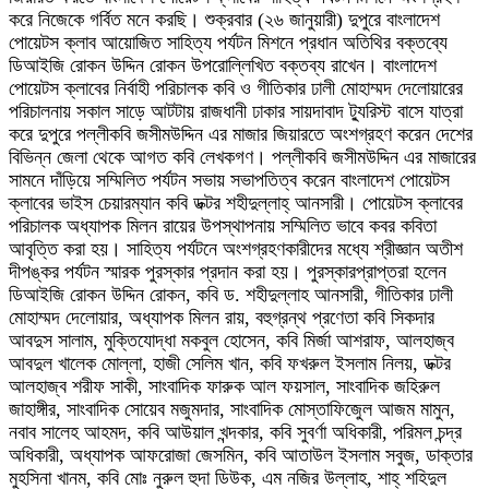
করে নিজেকে গর্বিত মনে করছি। শুক্রবার (২৬ জানুয়ারী) দুপুরে বাংলাদেশ
পোয়েটস ক্লাব আয়োজিত সাহিত্য পর্যটন মিশনে প্রধান অতিথির বক্তব্যে
ডিআইজি রোকন উদ্দিন রোকন উপরোল্লিখিত বক্তব্য রাখেন। বাংলাদেশ
পোয়েটস ক্লাবের নির্বাহী পরিচালক কবি ও গীতিকার ঢালী মোহাম্মদ দেলোয়ারের
পরিচালনায় সকাল সাড়ে আটটায় রাজধানী ঢাকার সায়দাবাদ ট্যুরিস্ট বাসে যাত্রা
করে দুপুরে পল্লীকবি জসীমউদ্দিন এর মাজার জিয়ারতে অংশগ্রহণ করেন দেশের
বিভিন্ন জেলা থেকে আগত কবি লেখকগণ। পল্লীকবি জসীমউদ্দিন এর মাজারের
সামনে দাঁড়িয়ে সম্মিলিত পর্যটন সভায় সভাপতিত্ব করেন বাংলাদেশ পোয়েটস
ক্লাবের ভাইস চেয়ারম্যান কবি ডক্টর শহীদুল্লাহ্ আনসারী। পোয়েটস ক্লাবের
পরিচালক অধ্যাপক মিলন রায়ের উপস্থাপনায় সম্মিলিত ভাবে কবর কবিতা
আবৃত্তি করা হয়। সাহিত্য পর্যটনে অংশগ্রহণকারীদের মধ্যে শ্রীজ্ঞান অতীশ
দীপঙ্কর পর্যটন স্মারক পুরস্কার প্রদান করা হয়। পুরস্কারপ্রাপ্তরা হলেন
ডিআইজি রোকন উদ্দিন রোকন, কবি ড. শহীদুল্লাহ আনসারী, গীতিকার ঢালী
মোহাম্মদ দেলোয়ার, অধ্যাপক মিলন রায়, বহুগ্রন্থ প্রণেতা কবি সিকদার
আবদুস সালাম, মুক্তিযোদ্ধা মকবুল হোসেন, কবি মির্জা আশরাফ, আলহাজ্ব
আবদুল খালেক মোল্লা, হাজী সেলিম খান, কবি ফখরুল ইসলাম নিলয়, ডক্টর
আলহাজ্ব শরীফ সাকী, সাংবাদিক ফারুক আল ফয়সাল, সাংবাদিক জহিরুল
জাহাঙ্গীর, সাংবাদিক সোয়েব মজুমদার, সাংবাদিক মোস্তাফিজুেল আজম মামুন,
নবাব সালেহ আহমদ, কবি আউয়াল খন্দকার, কবি সুবর্ণা অধিকারী, পরিমল চন্দ্র
অধিকারী, অধ্যাপক আফরোজা জেসমিন, কবি আতাউল ইসলাম সবুজ, ডাক্তার
মুহসিনা খানম, কবি মোঃ নুরুল হুদা ডিউক, এম নজির উল্লাহ, শাহ্ শহিদুল