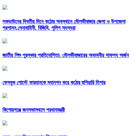
লকডাউনের দ্বিতীয় দিনে কঠোর অবস্থানে মৌলভীবাজার জেলা ও উপজেলা
প্রশাসন,সেনাবাহিনী, বিজিবি, পুলিশ সদস্যরা
জাতীয় শিশু পুরস্কার প্রতিযোগিতা: মৌলভীবাজারের অভাবনীয় সাফল্য অর্জন
ফেসবুক পোস্টে ফারহানকে ম্যানশন করে কঠোর হুশিয়ারি তিশার
কিশোরগঞ্জে জনসভাস্থলে প্রধানমন্ত্রী