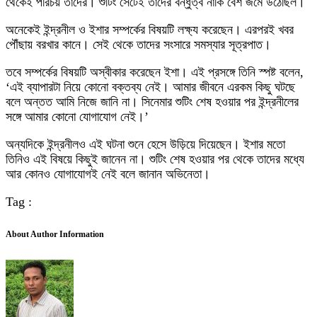
থেকেই পরিচয় তাদের। শুটিং সেটেই তাদের বন্ধুত্ব নাকি বেশ জমে উঠেছিল।
অনেকেই ইন্দ্রনীল ও ইশার সম্পর্কের বিষয়টি লক্ষ্য করেছেন। এরপরই খবর
পৌঁছায় বরখার কানে। সেই থেকে তাদের সংসারে সমস্যার সূত্রপাত।
তবে সম্পর্কের বিষয়টি অস্বীকার করেছেন ইশা। এই প্রসঙ্গে তিনি স্পষ্ট বলেন,
‘এই ব্যাপারটা নিয়ে কোনো বক্তব্য নেই। আমার জীবনে এরকম কিছু ঘটছে
বলে অন্তত আমি নিজে জানি না। সিনেমার শুটিং শেষ হওয়ার পর ইন্দ্রনীলের
সঙ্গে আমার কোনো যোগাযোগ নেই।’
অন্যদিকে ইন্দ্রনীলও এই ঘটনা শুনে হেসে উড়িয়ে দিয়েছেন। ইশার মতো
তিনিও এই বিষয়ে কিছুই জানেন না। শুটিং শেষ হওয়ার পর থেকে তাদের মধ্যে
আর কোনও যোগাযোগই নেই বলে জানান অভিনেতা।
Tag :
About Author Information