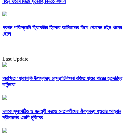
নতুন ওয়েব ফিল্মে সুনেরাহ বিনতে কামাল
প্রথম পাকিস্তানি ক্রিকেটার হিসেবে আমিরাতের লিগে খেলবেন মইন খানের
ছেলে
Last Update
অরক্ষিত ‘হাকালুকি উপস্বাস্থ্য কেন্দ্র’চিকিৎসা বঞ্চিত হাওর পারের হতদরিদ্র
বাসিন্দারা
দলকে সুসংগঠিত ও জনমুখী করতে নেতাকর্মীদের ঐক্যবদ্ধ হওয়ার আহ্বান
শ্রীমঙ্গলের এমপি মুজিবের