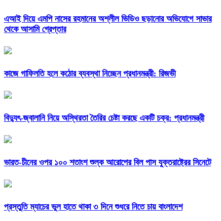
এআই দিয়ে এমপি নাসের রহমানের অশ্লীল ভিডিও ছড়ানোর অভিযোগে সাভার
থেকে আসামি গ্রেপ্তার
কাজে গাফিলতি হলে কঠোর ব্যবস্থা নিচ্ছেন প্রধানমন্ত্রী: রিজভী
বিদ্যুৎ-জ্বালানি নিয়ে অস্থিরতা তৈরির চেষ্টা করছে একটি চক্র: প্রধানমন্ত্রী
ভারত-চীনের ওপর ১০০ শতাংশ শুল্ক আরোপের বিল পাস যুক্তরাষ্ট্রের সিনেটে
প্রস্তুতি ম্যাচের ভুল হাতে থাকা ৩ দিনে শুধরে নিতে চায় বাংলাদেশ