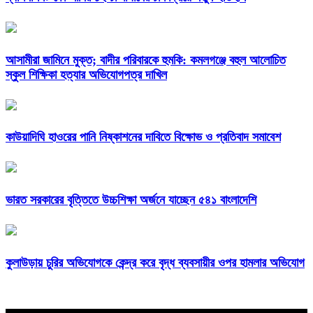
আসামীরা জামিনে মুক্ত; বাদীর পরিবারকে হুমকি: কমলগঞ্জে বহুল আলোচিত
স্কুল শিক্ষিকা হত্যার অভিযোগপত্র দাখিল
কাউয়াদিঘি হাওরের পানি নিষ্কাশনের দাবিতে বিক্ষোভ ও প্রতিবাদ সমাবেশ
ভারত সরকারের বৃত্তিতে উচ্চশিক্ষা অর্জনে যাচ্ছেন ৫৪১ বাংলাদেশি
কুলাউড়ায় চুরির অভিযোগকে কেন্দ্র করে বৃদ্ধ ব্যবসায়ীর ওপর হামলার অভিযোগ