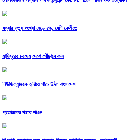
মৌলভীবাজার সন্ধানী লাইফ ইন্সুরেন্স কো: লি: মডেল শাখার শুভ উদ্বোধন
বন্যায় মৃত্যু সংখ্যা বেড়ে ৫৯, বেশি ফেনীতে
হাদিসুরের মরদেহ দেশে পৌঁছাবে কাল
নিউজিল্যান্ডকে হারিয়ে পাঁচে উঠল বাংলাদেশ
প্রতারকের খপ্পরে শাওন