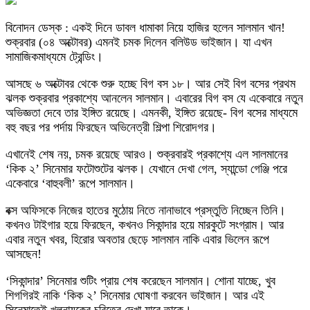
বিনোদন ডেস্ক : একই দিনে ডাবল ধামাকা নিয়ে হাজির হলেন সালমান খান!
শুক্রবার (০৪ অক্টোবর) এমনই চমক দিলেন বলিউড ভাইজান। যা এখন
সামাজিকমাধ্যমে ট্রেন্ডিং।
আসছে ৬ অক্টোবর থেকে শুরু হচ্ছে বিগ বস ১৮। আর সেই বিগ বসের প্রথম
ঝলক শুক্রবার প্রকাশ্যে আনলেন সালমান। এবারের বিগ বস যে একেবারে নতুন
অভিজ্ঞতা দেবে তার ইঙ্গিত রয়েছে। এমনকী, ইঙ্গিত রয়েছে- বিগ বসের মাধ্যমে
বহু বছর পর পর্দায় ফিরছেন অভিনেত্রী শিল্পা শিরোদগর।
এখানেই শেষ নয়, চমক রয়েছে আরও। শুক্রবারই প্রকাশ্যে এল সালমানের
‘কিক ২’ সিনেমার ফটোশুটের ঝলক। যেখানে দেখা গেল, স্যান্ডো গেঞ্জি পরে
একেবারে ‘বাহুবলী’ রূপে সালমান।
বক্স অফিসকে নিজের হাতের মুঠোয় নিতে নানাভাবে প্রস্তুতি নিচ্ছেন তিনি।
কখনও টাইগার হয়ে ফিরছেন, কখনও সিকান্দার হয়ে মারকুটে সংগ্রাম। আর
এবার নতুন খবর, হিরোর অবতার ছেড়ে সালমান নাকি এবার ভিলেন রূপে
আসছেন!
‘সিকান্দার’ সিনেমার শুটিং প্রায় শেষ করেছেন সালমান। শোনা যাচ্ছে, খুব
শিগগিরই নাকি ‘কিক ২’ সিনেমার ঘোষণা করবেন ভাইজান। আর এই