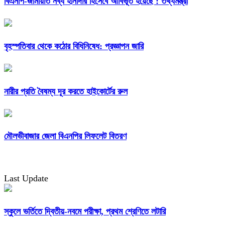
বিএনপি-জামায়াত নব্য হানাদার হিসেবে আবির্ভূত হয়েছে : তথ্যমন্ত্রী
বৃহস্পতিবার থেকে কঠোর বিধিনিষেধ: প্রজ্ঞাপন জারি
নারীর প্রতি বৈষম্য দূর করতে হাইকোর্টের রুল
মৌলভীবাজার জেলা বিএনপির লিফলেট বিতরণ
Last Update
স্কুলে ভর্তিতে দ্বিতীয়-নবমে পরীক্ষা, প্রথম শ্রেণিতে লটারি