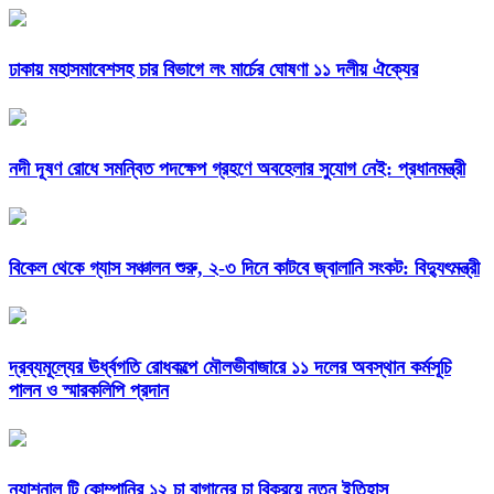
ঢাকায় মহাসমাবেশসহ চার বিভাগে লং মার্চের ঘোষণা ১১ দলীয় ঐক্যের
নদী দূষণ রোধে সমন্বিত পদক্ষেপ গ্রহণে অবহেলার সুযোগ নেই: প্রধানমন্ত্রী
বিকেল থেকে গ্যাস সঞ্চালন শুরু, ২-৩ দিনে কাটবে জ্বালানি সংকট: বিদ্যুৎমন্ত্রী
দ্রব্যমূল্যের ঊর্ধ্বগতি রোধকল্পে মৌলভীবাজারে ১১ দলের অবস্থান কর্মসূচি
পালন ও স্মারকলিপি প্রদান
ন্যাশনাল টি কোম্পানির ১২ চা বাগানের চা বিক্রয়ে নতুন ইতিহাস