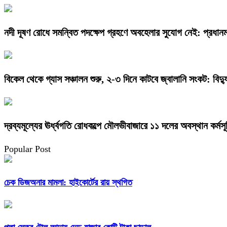
নদী দূষণ রোধে সমন্বিত পদক্ষেপ গ্রহণে অবহেলার সুযোগ নেই: প্রধানমন্
বিকেল থেকে গ্যাস সঞ্চালন শুরু, ২-৩ দিনে কাটবে জ্বালানি সংকট: বিদ্যুৎ
দ্রব্যমূল্যের ঊর্ধ্বগতি রোধকল্পে মৌলভীবাজারে ১১ দলের অবস্থান কর্মসূ
Popular Post
চেক ডিজঅনার মামলা: হাইকোর্টের রায় স্থগিত