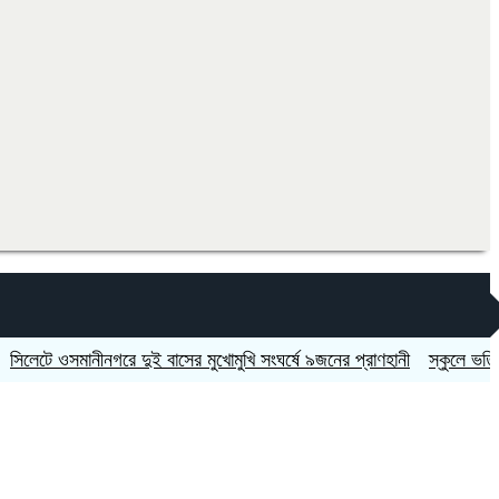
 ওসমানীনগরে দুই বাসের মুখোমুখি সংঘর্ষে ৯জনের প্রাণহানী
স্কুলে ভর্তিতে দ্বিত