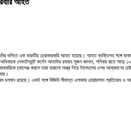
কারবারি আহত
বির গুলিতে এক ভারতীয় চোরাকারবারি আহত হয়েছে। আহত ব্যক্তিসহ সঙ্গে থাকা
অধিনায়ক লেফটেন্যান্ট কর্নেল আতাউর রহমান সুজন জানান, শনিবার রাতে সাড়ে ১০ট
বারিকে চ্যালেঞ্জ করলে তারা ধারালো অস্ত্র নিয়ে টহলদলের ওপর আক্রমণের চেষ্টা 
যায়।
রম চলমান রয়েছে। একই সঙ্গে বিজিবি সীমান্ত এলাকায় চোরাচালান প্রতিরোধ ও আইন-শ