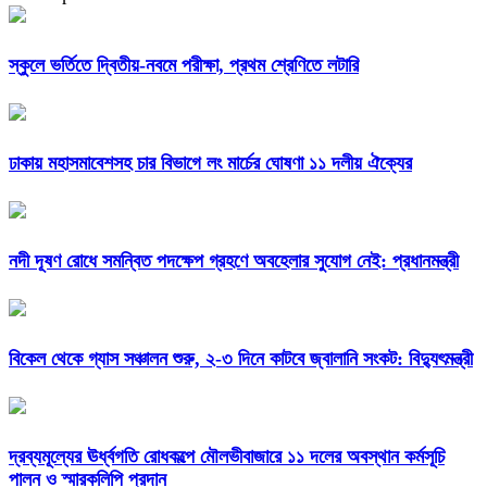
স্কুলে ভর্তিতে দ্বিতীয়-নবমে পরীক্ষা, প্রথম শ্রেণিতে লটারি
ঢাকায় মহাসমাবেশসহ চার বিভাগে লং মার্চের ঘোষণা ১১ দলীয় ঐক্যের
নদী দূষণ রোধে সমন্বিত পদক্ষেপ গ্রহণে অবহেলার সুযোগ নেই: প্রধানমন্ত্রী
বিকেল থেকে গ্যাস সঞ্চালন শুরু, ২-৩ দিনে কাটবে জ্বালানি সংকট: বিদ্যুৎমন্ত্রী
দ্রব্যমূল্যের ঊর্ধ্বগতি রোধকল্পে মৌলভীবাজারে ১১ দলের অবস্থান কর্মসূচি
পালন ও স্মারকলিপি প্রদান