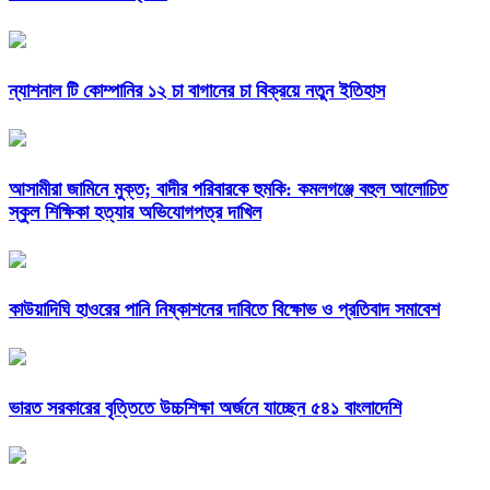
ন্যাশনাল টি কোম্পানির ১২ চা বাগানের চা বিক্রয়ে নতুন ইতিহাস
আসামীরা জামিনে মুক্ত; বাদীর পরিবারকে হুমকি: কমলগঞ্জে বহুল আলোচিত
স্কুল শিক্ষিকা হত্যার অভিযোগপত্র দাখিল
কাউয়াদিঘি হাওরের পানি নিষ্কাশনের দাবিতে বিক্ষোভ ও প্রতিবাদ সমাবেশ
ভারত সরকারের বৃত্তিতে উচ্চশিক্ষা অর্জনে যাচ্ছেন ৫৪১ বাংলাদেশি