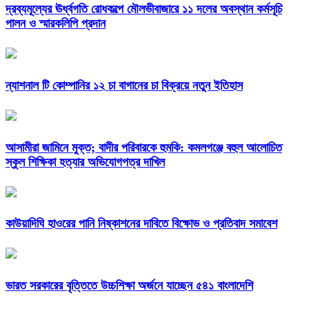
দ্রব্যমূল্যের ঊর্ধ্বগতি রোধকল্পে মৌলভীবাজারে ১১ দলের অবস্থান কর্মসূচি
পালন ও স্মারকলিপি প্রদান
ন্যাশনাল টি কোম্পানির ১২ চা বাগানের চা বিক্রয়ে নতুন ইতিহাস
আসামীরা জামিনে মুক্ত; বাদীর পরিবারকে হুমকি: কমলগঞ্জে বহুল আলোচিত
স্কুল শিক্ষিকা হত্যার অভিযোগপত্র দাখিল
কাউয়াদিঘি হাওরের পানি নিষ্কাশনের দাবিতে বিক্ষোভ ও প্রতিবাদ সমাবেশ
ভারত সরকারের বৃত্তিতে উচ্চশিক্ষা অর্জনে যাচ্ছেন ৫৪১ বাংলাদেশি