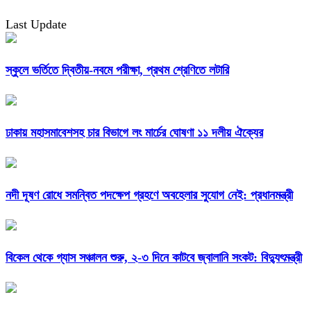
Last Update
স্কুলে ভর্তিতে দ্বিতীয়-নবমে পরীক্ষা, প্রথম শ্রেণিতে লটারি
ঢাকায় মহাসমাবেশসহ চার বিভাগে লং মার্চের ঘোষণা ১১ দলীয় ঐক্যের
নদী দূষণ রোধে সমন্বিত পদক্ষেপ গ্রহণে অবহেলার সুযোগ নেই: প্রধানমন্ত্রী
বিকেল থেকে গ্যাস সঞ্চালন শুরু, ২-৩ দিনে কাটবে জ্বালানি সংকট: বিদ্যুৎমন্ত্রী