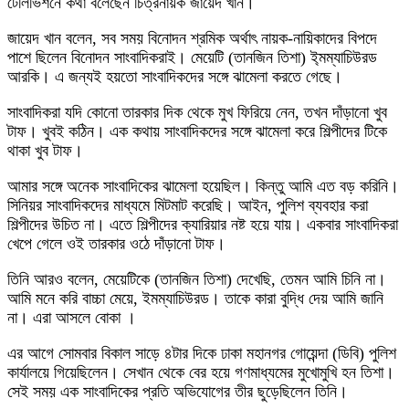
টেলিভিশনে কথা বলেছেন চিত্রনায়ক জায়েদ খান।
জায়েদ খান বলেন, সব সময় বিনোদন শ্রমিক অর্থাৎ নায়ক-নায়িকাদের বিপদে
পাশে ছিলেন বিনোদন সাংবাদিকরাই। মেয়েটি (তানজিন তিশা) ই্মম্যাচিউরড
আরকি। এ জন্যই হয়তো সাংবাদিকদের সঙ্গে ঝামেলা করতে গেছে।
সাংবাদিকরা যদি কোনো তারকার দিক থেকে মুখ ফিরিয়ে নেন, তখন দাঁড়ানো খুব
টাফ। খুবই কঠিন। এক কথায় সাংবাদিকদের সঙ্গে ঝামেলা করে শিল্পীদের টিকে
থাকা খুব টাফ।
আমার সঙ্গে অনেক সাংবাদিকের ঝামেলা হয়েছিল। কিন্তু আমি এত বড় করিনি।
সিনিয়র সাংবাদিকদের মাধ্যমে মিটমাট করেছি। আইন, পুলিশ ব্যবহার করা
শিল্পীদের উচিত না। এতে শিল্পীদের ক্যারিয়ার নষ্ট হয়ে যায়। একবার সাংবাদিকরা
খেপে গেলে ওই তারকার ওঠে দাঁড়ানো টাফ।
তিনি আরও বলেন, মেয়েটিকে (তানজিন তিশা) দেখেছি, তেমন আমি চিনি না।
আমি মনে করি বাচ্চা মেয়ে, ইমম্যাচিউরড। তাকে কারা বুদ্ধি দেয় আমি জানি
না। এরা আসলে বোকা ।
এর আগে সোমবার বিকাল সাড়ে ৪টার দিকে ঢাকা মহানগর গোয়েন্দা (ডিবি) পুলিশ
কার্যালয়ে গিয়েছিলেন। সেখান থেকে বের হয়ে গণমাধ্যমের মুখোমুখি হন তিশা।
সেই সময় এক সাংবাদিকের প্রতি অভিযোগের তীর ছুড়েছিলেন তিনি।