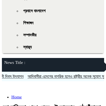
প্রবাসে বাংলাদেশ
শিক্ষাঙ্গন
সম্পাদকীয়
স্বাস্থ্য
News Title :
দিবস উদযাপন
আদিবাসীরা এদেশের নাগরিক হলেও রাষ্ট্রীয় অনেক সুযোগ সুবিধা থ
Home