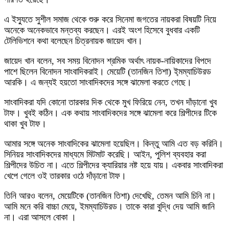
এ ইস্যুতে সুশীল সমাজ থেকে শুরু করে সিনেমা জগতের নায়করা বিষয়টি নিয়ে
অনেকে অনেকভাবে মন্তব্য করছেন। এরই অংশ হিসেবে বুধবার একটি
টেলিভিশনে কথা বলেছেন চিত্রনায়ক জায়েদ খান।
জায়েদ খান বলেন, সব সময় বিনোদন শ্রমিক অর্থাৎ নায়ক-নায়িকাদের বিপদে
পাশে ছিলেন বিনোদন সাংবাদিকরাই। মেয়েটি (তানজিন তিশা) ই্মম্যাচিউরড
আরকি। এ জন্যই হয়তো সাংবাদিকদের সঙ্গে ঝামেলা করতে গেছে।
সাংবাদিকরা যদি কোনো তারকার দিক থেকে মুখ ফিরিয়ে নেন, তখন দাঁড়ানো খুব
টাফ। খুবই কঠিন। এক কথায় সাংবাদিকদের সঙ্গে ঝামেলা করে শিল্পীদের টিকে
থাকা খুব টাফ।
আমার সঙ্গে অনেক সাংবাদিকের ঝামেলা হয়েছিল। কিন্তু আমি এত বড় করিনি।
সিনিয়র সাংবাদিকদের মাধ্যমে মিটমাট করেছি। আইন, পুলিশ ব্যবহার করা
শিল্পীদের উচিত না। এতে শিল্পীদের ক্যারিয়ার নষ্ট হয়ে যায়। একবার সাংবাদিকরা
খেপে গেলে ওই তারকার ওঠে দাঁড়ানো টাফ।
তিনি আরও বলেন, মেয়েটিকে (তানজিন তিশা) দেখেছি, তেমন আমি চিনি না।
আমি মনে করি বাচ্চা মেয়ে, ইমম্যাচিউরড। তাকে কারা বুদ্ধি দেয় আমি জানি
না। এরা আসলে বোকা ।