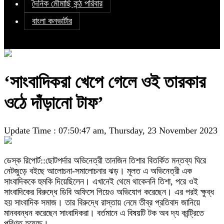
দৈনিক মৌমাছি কন্ঠ পরিবার
বাংলা কনভার্টার
‘সাংবাদিকরা খেপে গেলে ওই তারকার
ওঠে দাঁড়ানো টাফ’
Update Time : 07:50:47 am, Thursday, 23 November 2023
ডেস্ক রিপোর্ট::ছোটপর্দার অভিনেত্রী তানজিন তিশার বিতর্কিত মন্তব্য ঘিরে
নেটজুড়ে বইছে আলোচনা-সমালোচনার ঝড়। মূলত এ অভিনেত্রী এক
সাংবাদিককে হুমকি দিয়েছিলেন। এখানেই থেমে থাকেননি তিশা, পরে ওই
সাংবাদিকের বিরুদ্ধে ডিবি অফিসে গিয়েও অভিযোগ করেছেন। এর পরই ক্ষুব্ধ
হয় সাংবাদিক সমাজ। তার বিরুদ্ধে রাস্তায় নেমে তীব্র প্রতিবাদ জানিয়ে
মানববন্ধন করেছেন সাংবাদিকরা। বর্তমানে এ বিষয়টি টক অব দ্য কান্ট্রিতে
পরিণত হয়েছে।