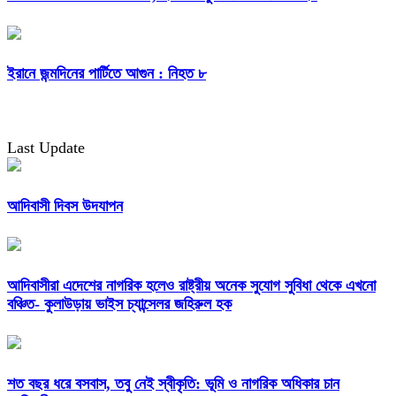
ইরানে জন্মদিনের পার্টিতে আগুন : নিহত ৮
Last Update
আদিবাসী দিবস উদযাপন
আদিবাসীরা এদেশের নাগরিক হলেও রাষ্ট্রীয় অনেক সুযোগ সুবিধা থেকে এখনো
বঞ্চিত- কুলাউড়ায় ভাইস চ্যান্সেলর জহিরুল হক
শত বছর ধরে বসবাস, তবু নেই স্বীকৃতি: ভূমি ও নাগরিক অধিকার চান