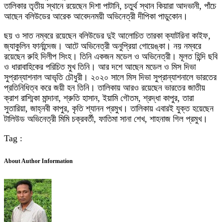
তালিকার তৃতীয় স্থানে রয়েছেন দিশা পাটানি, চতুর্থ স্থান কিয়ারা আদভানী, পাঁচে
আছেন বলিউডের আরেক আবেদনময়ী অভিনেত্রী দীপিকা পাডুকোন।
ছয় ও সাত নম্বরে রয়েছেন বলিউডের দুই আলোচিত তারকা ক্যাটরিনা কাইফ,
জ্যাকুলিন ফার্নান্দেজ। আটে অভিনেত্রী অনুপ্রিয়া গোয়েঙ্কা। নয় নম্বরে
রয়েছেন রুহি দিলীপ সিংহ। তিনি একজন মডেল ও অভিনেত্রী। মূলত হিন্দি ছবি
ও ধারাবাহিকের পরিচিত মুখ তিনি। আর দশে আছেন মডেল ও মিস দিভা
সুপ্রান্যাশনাল আভৃতি চৌধুরী। ২০২০ সালে মিস দিভা সুপ্রান্যাশনালে ভারতের
প্রতিনিধিত্ব করে জয়ী হন তিনি। তালিকায় আরও রয়েছেন ভারতের জাতীয়
ক্রাশ রাশ্মিকা মান্দানা, শ্রুতি হাসান, ইয়ামি গৌতম, শ্রদ্ধা কাপুর, তারা
সুতারিয়া, জাহ্নবী কাপুর, কৃতি শ্যানন প্রমুখ। তালিকায় এবারই যুক্ত হয়েছেন
টালিউড অভিনেত্রী মিমি চক্রবর্তী, ফাতিমা সানা শেখ, শাহনাজ গিল প্রমুখ।
Tag :
About Author Information