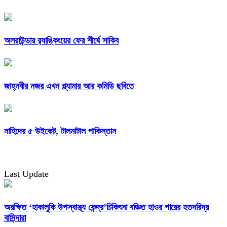
অলরাউন্ডার র‌্যাঙ্কিংয়ের ফের শীর্ষে সাকিব
জাহ্নবীর নজর এখন গ্ল্যামার আর কমিডি ছবিতে
নাহিদের ৫ উইকেট, টালমাটাল পাকিস্তান
Last Update
অরক্ষিত ‘হাকালুকি উপস্বাস্থ্য কেন্দ্র’চিকিৎসা বঞ্চিত হাওর পারের হতদরিদ্র
বাসিন্দারা