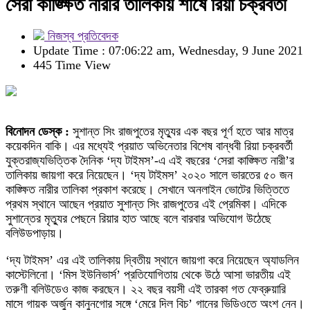
সেরা কাঙ্ক্ষিত নারীর তালিকায় শীর্ষে রিয়া চক্রবর্তী
নিজস্ব প্রতিবেদক
Update Time : 07:06:22 am, Wednesday, 9 June 2021
445 Time View
বিনোদন ডেস্ক :
সুশান্ত সিং রাজপুতের মৃত্যুর এক বছর পূর্ণ হতে আর মাত্র
কয়েকদিন বাকি। এর মধ্যেই প্রয়াত অভিনেতার বিশেষ বান্ধবী রিয়া চক্রবর্তী
যুক্তরাজ্যভিত্তিক দৈনিক ‘দ্য টাইমস’-এ এই বছরের ‘সেরা কাঙ্ক্ষিত নারী’র
তালিকায় জায়গা করে নিয়েছেন। ‘দ্য টাইমস’ ২০২০ সালে ভারতের ৫০ জন
কাঙ্ক্ষিত নারীর তালিকা প্রকাশ করেছে। সেখানে অনলাইন ভোটের ভিত্তিতে
প্রথম স্থানে আছেন প্রয়াত সুশান্ত সিং রাজপুতের এই প্রেমিকা। এদিকে
সুশান্তের মৃত্যুর পেছনে রিয়ার হাত আছে বলে বারবার অভিযোগ উঠেছে
বলিউডপাড়ায়।
‘দ্য টাইমস’ এর এই তালিকায় দ্বিতীয় স্থানে জায়গা করে নিয়েছেন অ্যাডলিন
কাস্টেলিনো। ‘মিস ইউনিভার্স’ প্রতিযোগিতায় থেকে উঠে আসা ভারতীয় এই
তরুণী বলিউডেও কাজ করছেন। ২২ বছর বয়সী এই তারকা গত ফেব্রুয়ারি
মাসে গায়ক অর্জুন কানুনগোর সঙ্গে ‘মেরে দিল বিচ’ গানের ভিডিওতে অংশ নেন।