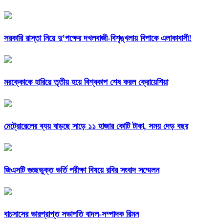
সরকারি রাস্তা নিয়ে দু’পক্ষের দখলবাজী-বিশৃঙ্খলায় বিপাকে এলাকাবাসী!
মরক্কোকে হারিয়ে তৃতীয় হয়ে বিশ্বকাপ শেষ করল ক্রোয়েশিয়া
মেট্রোরেলের ব্যয় বাড়ছে সাড়ে ১১ হাজার কোটি টাকা, সময় দেড় বছর
জিএসটি গুচ্ছভুক্ত ভর্তি পরীক্ষা বিষয়ে রবির সংবাদ সম্মেলন
বাচসাসের ভারপ্রাপ্ত সভাপতি বাদল-সম্পাদক রিমন