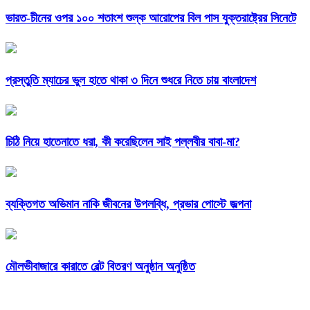
ভারত-চীনের ওপর ১০০ শতাংশ শুল্ক আরোপের বিল পাস যুক্তরাষ্ট্রের সিনেটে
প্রস্তুতি ম্যাচের ভুল হাতে থাকা ৩ দিনে শুধরে নিতে চায় বাংলাদেশ
চিঠি নিয়ে হাতেনাতে ধরা, কী করেছিলেন সাই পল্লবীর বাবা-মা?
ব্যক্তিগত অভিমান নাকি জীবনের উপলব্ধি, প্রভার পোস্টে জল্পনা
মৌলভীবাজারে কারাতে বেল্ট বিতরণ অনুষ্ঠান অনুষ্ঠিত