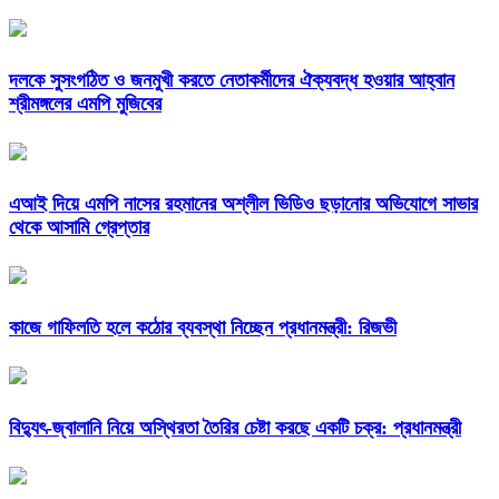
দলকে সুসংগঠিত ও জনমুখী করতে নেতাকর্মীদের ঐক্যবদ্ধ হওয়ার আহ্বান
শ্রীমঙ্গলের এমপি মুজিবের
এআই দিয়ে এমপি নাসের রহমানের অশ্লীল ভিডিও ছড়ানোর অভিযোগে সাভার
থেকে আসামি গ্রেপ্তার
কাজে গাফিলতি হলে কঠোর ব্যবস্থা নিচ্ছেন প্রধানমন্ত্রী: রিজভী
বিদ্যুৎ-জ্বালানি নিয়ে অস্থিরতা তৈরির চেষ্টা করছে একটি চক্র: প্রধানমন্ত্রী