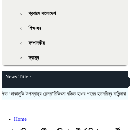
প্রবাসে বাংলাদেশ
শিক্ষাঙ্গন
সম্পাদকীয়
স্বাস্থ্য
News Title :
‘হাকালুকি উপস্বাস্থ্য কেন্দ্র’চিকিৎসা বঞ্চিত হাওর পারের হতদরিদ্র বাসিন্দারা
দলক
Home