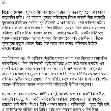
বিনোদন ডেস্ক :
সুশান্ত সিং রাজপুতের মৃত্যুর এক বছর পূর্ণ হতে আর মাত্র
কয়েকদিন বাকি। এর মধ্যেই প্রয়াত অভিনেতার বিশেষ বান্ধবী রিয়া চক্রবর্তী
যুক্তরাজ্যভিত্তিক দৈনিক ‘দ্য টাইমস’-এ এই বছরের ‘সেরা কাঙ্ক্ষিত নারী’র
তালিকায় জায়গা করে নিয়েছেন। ‘দ্য টাইমস’ ২০২০ সালে ভারতের ৫০ জন
কাঙ্ক্ষিত নারীর তালিকা প্রকাশ করেছে। সেখানে অনলাইন ভোটের ভিত্তিতে
প্রথম স্থানে আছেন প্রয়াত সুশান্ত সিং রাজপুতের এই প্রেমিকা। এদিকে
সুশান্তের মৃত্যুর পেছনে রিয়ার হাত আছে বলে বারবার অভিযোগ উঠেছে
বলিউডপাড়ায়।
‘দ্য টাইমস’ এর এই তালিকায় দ্বিতীয় স্থানে জায়গা করে নিয়েছেন অ্যাডলিন
কাস্টেলিনো। ‘মিস ইউনিভার্স’ প্রতিযোগিতায় থেকে উঠে আসা ভারতীয় এই
তরুণী বলিউডেও কাজ করছেন। ২২ বছর বয়সী এই তারকা গত ফেব্রুয়ারি
মাসে গায়ক অর্জুন কানুনগোর সঙ্গে ‘মেরে দিল বিচ’ গানের ভিডিওতে অংশ নেন।
তালিকার তৃতীয় স্থানে রয়েছেন দিশা পাটানি, চতুর্থ স্থান কিয়ারা আদভানী, পাঁচে
আছেন বলিউডের আরেক আবেদনময়ী অভিনেত্রী দীপিকা পাডুকোন।
ছয় ও সাত নম্বরে রয়েছেন বলিউডের দুই আলোচিত তারকা ক্যাটরিনা কাইফ,
জ্যাকুলিন ফার্নান্দেজ। আটে অভিনেত্রী অনুপ্রিয়া গোয়েঙ্কা। নয় নম্বরে
রয়েছেন রুহি দিলীপ সিংহ। তিনি একজন মডেল ও অভিনেত্রী। মূলত হিন্দি ছবি
ও ধারাবাহিকের পরিচিত মুখ তিনি। আর দশে আছেন মডেল ও মিস দিভা