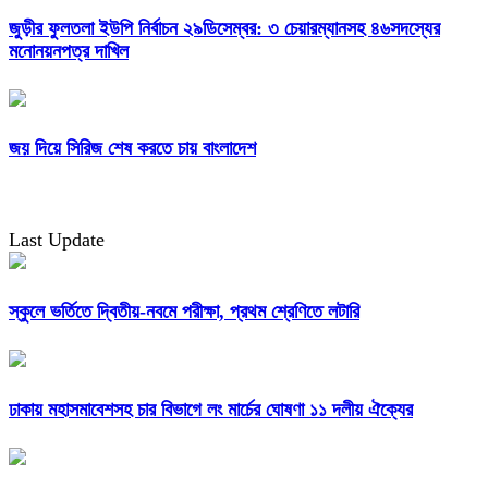
জুড়ীর ফুলতলা ইউপি নির্বাচন ২৯ডিসেম্বর: ৩ চেয়ারম্যানসহ ৪৬সদস্যের
মনোনয়নপত্র দাখিল
জয় দিয়ে সিরিজ শেষ করতে চায় বাংলাদেশ
Last Update
স্কুলে ভর্তিতে দ্বিতীয়-নবমে পরীক্ষা, প্রথম শ্রেণিতে লটারি
ঢাকায় মহাসমাবেশসহ চার বিভাগে লং মার্চের ঘোষণা ১১ দলীয় ঐক্যের