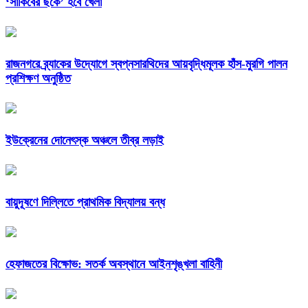
‘সাকিবের ছকে’ হবে খেলা
রাজনগরে ব্র্যাকের উদ্যোগে স্বপ্নসারথিদের আয়বৃদ্ধিমূলক হাঁস-মুরগি পালন
প্রশিক্ষণ অনুষ্ঠিত
ইউক্রেনের দোনেৎস্ক অঞ্চলে তীব্র লড়াই
বায়ুদূষণে দিল্লিতে প্রাথমিক বিদ্যালয় বন্ধ
হেফাজতের বিক্ষোভ: সতর্ক অবস্থানে আইনশৃঙ্খলা বাহিনী