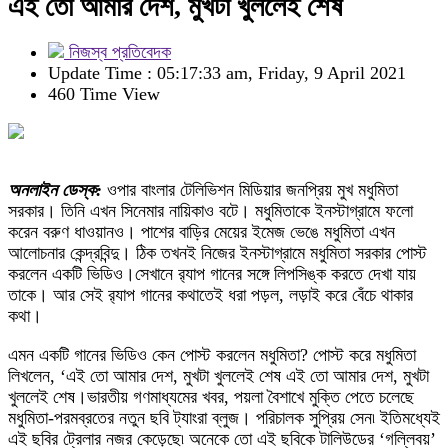
এই তো আমার দেশ, মুখটা খুললেই শেষ
নিজস্ব প্রতিবেদক
Update Time : 05:17:33 am, Friday, 9 April 2021
460 Time View
অনলাইন ডেস্ক:
ওপার বাংলার টেলিভিশন মিডিয়ার জনপ্রিয় মুখ মধুমিতা
সরকার। তিনি এখন সিনেমার নায়িকাও বটে। মধুমিতাকে ইনস্টাগ্রামে ফলো
করেন বরুণ ধাওয়ানও। পাশের বাড়ির মেয়ের ইমেজ ভেঙে মধুমিতা এখন
আলোচনার কেন্দ্রবিন্দু। ঠিক তখনই নিজের ইনস্টাগ্রামে মধুমিতা সরকার পোস্ট
করলেন একটি ভিডিও।সেখানে র‍্যাপ গানের সঙ্গে লিপসিঙ্ক করতে দেখা যায়
তাকে। আর সেই র‍্যাপ গানের কথাতেই ধরা পড়ল, লড়াই করে বেঁচে থাকার
কথা।
এমন একটি গানের ভিডিও কেন পোস্ট করলেন মধুমিতা? পোস্ট করে মধুমিতা
লিখলেন, ‘এই তো আমার দেশ, মুখটা খুললেই শেষ এই তো আমার দেশ, মুখটা
খুললেই শেষ।ভারতীয় গণমাধ্যমের খবর, পয়লা বৈশাখে মুক্তি পেতে চলেছে
মধুমিতা-পরমব্রতের নতুন ছবি ট্যাংরা ব্লুজ। পরিচালক সুপ্রিয় সেন৷ ইতিমধ্যেই
এই ছবির ট্রেলার নজর কেড়েছে৷ অনেকে তো এই ছবিকে টালিউডের ‘গল্লিবয়’