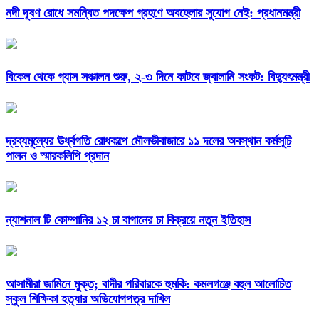
নদী দূষণ রোধে সমন্বিত পদক্ষেপ গ্রহণে অবহেলার সুযোগ নেই: প্রধানমন্ত্রী
বিকেল থেকে গ্যাস সঞ্চালন শুরু, ২-৩ দিনে কাটবে জ্বালানি সংকট: বিদ্যুৎমন্ত্রী
দ্রব্যমূল্যের ঊর্ধ্বগতি রোধকল্পে মৌলভীবাজারে ১১ দলের অবস্থান কর্মসূচি
পালন ও স্মারকলিপি প্রদান
ন্যাশনাল টি কোম্পানির ১২ চা বাগানের চা বিক্রয়ে নতুন ইতিহাস
আসামীরা জামিনে মুক্ত; বাদীর পরিবারকে হুমকি: কমলগঞ্জে বহুল আলোচিত
স্কুল শিক্ষিকা হত্যার অভিযোগপত্র দাখিল