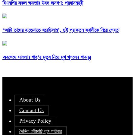
বিএনপির সকল ক্ষমতার উৎস জনগণ: প্রধানমন্ত্রী
‘আমি তাদের হাতেনাতে ধরেছিলাম’, দুই প্রাক্তন স্বামীকে নিয়ে শ্বেতা
অবশেষে সালমান শাহ’র মৃত্যু নিয়ে মুখ খুললেন শাবনূর
About Us
Contact Us
Privacy Policy
দৈনিক মৌমাছি কন্ঠ পরিবার