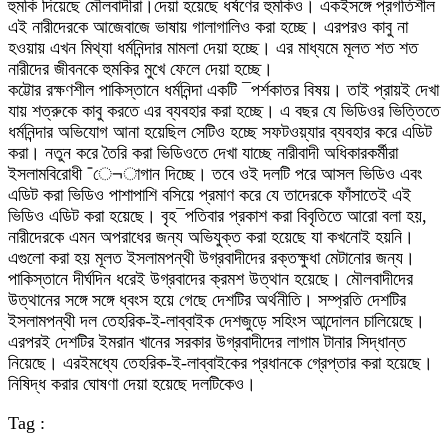
হুমকি দিয়েছে মৌলবাদীরা।দেয়া হয়েছে ধর্ষণের হুমকিও। একইসঙ্গে প্রগতিশীল
এই নারীদেরকে আজেবাজে ভাষায় গালাগালিও করা হচ্ছে। এরপরও কাবু না
হওয়ায় এখন মিথ্যা ধর্মনিন্দার মামলা দেয়া হচ্ছে। এর মাধ্যমে মূলত শত শত
নারীদের জীবনকে হুমকির মুখে ফেলে দেয়া হচ্ছে।
কট্টোর রক্ষণশীল পাকিস্তানে ধর্মনিন্দা একটি ¯পর্শকাতর বিষয়। তাই প্রায়ই দেখা
যায় শত্রুকে কাবু করতে এর ব্যবহার করা হচ্ছে। এ বছর যে ভিডিওর ভিত্তিতে
ধর্মনিন্দার অভিযোগ আনা হয়েছিল সেটিও হচ্ছে সফটওয়্যার ব্যবহার করে এডিট
করা। নতুন করে তৈরি করা ভিডিওতে দেখা যাচ্ছে নারীবাদী অধিকারকর্মীরা
ইসলামবিরোধী ¯ে¬াগান দিচ্ছে। তবে ওই দলটি পরে আসল ভিডিও এবং
এডিট করা ভিডিও পাশাপাশি বসিয়ে প্রমাণ করে যে তাদেরকে ফাঁসাতেই এই
ভিডিও এডিট করা হয়েছে। বৃহ¯পতিবার প্রকাশ করা বিবৃতিতে আরো বলা হয়,
নারীদেরকে এমন অপরাধের জন্য অভিযুক্ত করা হয়েছে যা কখনোই হয়নি।
এগুলো করা হয় মূলত ইসলামপন্থী উগ্রবাদীদের রক্তক্ষুধা মেটানোর জন্য।
পাকিস্তানে দীর্ঘদিন ধরেই উগ্রবাদের ক্রমশ উত্থান হয়েছে। মৌলবাদীদের
উত্থানের সঙ্গে সঙ্গে ধ্বংস হয়ে গেছে দেশটির অর্থনীতি। সম্প্রতি দেশটির
ইসলামপন্থী দল তেহরিক-ই-লাব্বাইক দেশজুড়ে সহিংস আন্দোলন চালিয়েছে।
এরপরই দেশটির ইমরান খানের সরকার উগ্রবাদীদের লাগাম টানার সিদ্ধান্ত
নিয়েছে। এরইমধ্যে তেহরিক-ই-লাব্বাইকের প্রধানকে গ্রেপ্তার করা হয়েছে।
নিষিদ্ধ করার ঘোষণা দেয়া হয়েছে দলটিকেও।
Tag :