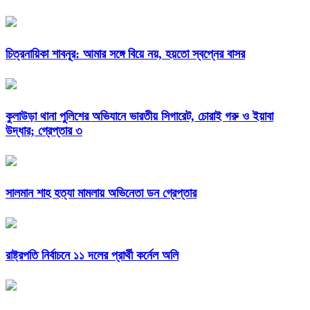
চিত্রনায়িকা শাবনূর: আমার সঙ্গে বিয়ে নয়, হয়তো স্বপ্নের বাসর
কুলাউড়া থানা পুলিশের অভিযানে ভারতীয় সিগারেট, চোরাই গরু ও ইয়াবা
উদ্ধার; গ্রেপ্তার ৩
সালমান শাহ হত্যা মামলায় অভিনেতা ডন গ্রেপ্তার
রাষ্ট্রপতি নির্বাচনে ১১ দলের প্রার্থী কর্নেল অলি