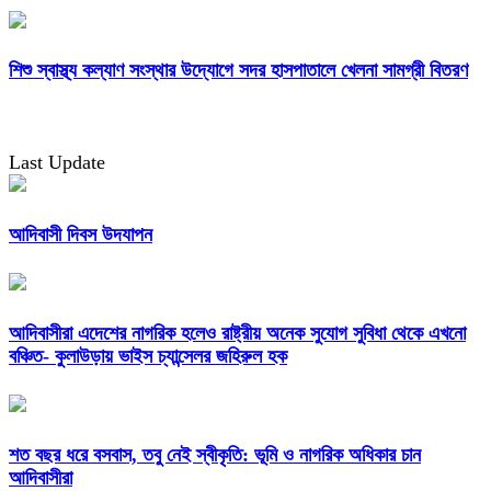
শিশু স্বাস্থ্য কল্যাণ সংস্থার উদ্যোগে সদর হাসপাতালে খেলনা সামগ্রী বিতরণ
Last Update
আদিবাসী দিবস উদযাপন
আদিবাসীরা এদেশের নাগরিক হলেও রাষ্ট্রীয় অনেক সুযোগ সুবিধা থেকে এখনো
বঞ্চিত- কুলাউড়ায় ভাইস চ্যান্সেলর জহিরুল হক
শত বছর ধরে বসবাস, তবু নেই স্বীকৃতি: ভূমি ও নাগরিক অধিকার চান
আদিবাসীরা