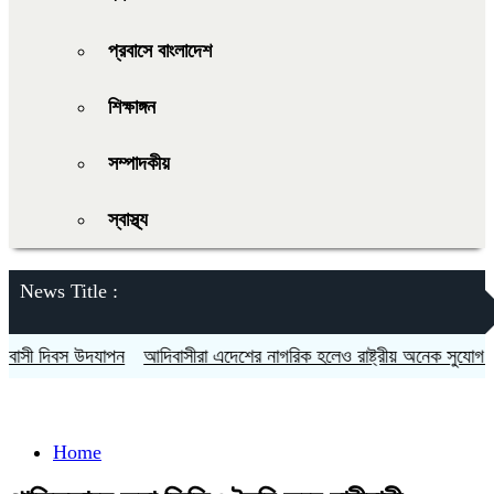
প্রবাসে বাংলাদেশ
শিক্ষাঙ্গন
সম্পাদকীয়
স্বাস্থ্য
News Title :
ী দিবস উদযাপন
আদিবাসীরা এদেশের নাগরিক হলেও রাষ্ট্রীয় অনেক সুযোগ সুবিধা
Home