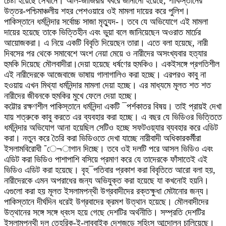
চেষ্টা হয়েছে সেখানে। আল-জাজিরার খবরে জানানো হয়েছে, পাকিস্তানের
উত্তর-পশ্চিমাঞ্চলীয় শহর পেশওয়ারে ওই মামলা দায়ের করে পুলিশ।
পাকিস্তানে ধর্মনিন্দার সর্বোচ্চ সাজা মৃত্যুদ-। তবে যে অভিযোগে এই মামলা
দায়ের হয়েছে তাকে ভিত্তিহীন এবং ভুয়া বলে জানিয়েছেন অওরাত মার্চের
আয়োজকরা। এ নিয়ে একটি বিবৃতি দিয়েছেন তারা। এতে বলা হয়েছে, নারী
দিবসের পর থেকে সমাবেশে অংশ নেয়া মেয়ে ও নারীদের অসংখ্যবার হত্যার
হুমকি দিয়েছে মৌলবাদীরা।দেয়া হয়েছে ধর্ষণের হুমকিও। একইসঙ্গে প্রগতিশীল
এই নারীদেরকে আজেবাজে ভাষায় গালাগালিও করা হচ্ছে। এরপরও কাবু না
হওয়ায় এখন মিথ্যা ধর্মনিন্দার মামলা দেয়া হচ্ছে। এর মাধ্যমে মূলত শত শত
নারীদের জীবনকে হুমকির মুখে ফেলে দেয়া হচ্ছে।
কট্টোর রক্ষণশীল পাকিস্তানে ধর্মনিন্দা একটি ¯পর্শকাতর বিষয়। তাই প্রায়ই দেখা
যায় শত্রুকে কাবু করতে এর ব্যবহার করা হচ্ছে। এ বছর যে ভিডিওর ভিত্তিতে
ধর্মনিন্দার অভিযোগ আনা হয়েছিল সেটিও হচ্ছে সফটওয়্যার ব্যবহার করে এডিট
করা। নতুন করে তৈরি করা ভিডিওতে দেখা যাচ্ছে নারীবাদী অধিকারকর্মীরা
ইসলামবিরোধী ¯ে¬াগান দিচ্ছে। তবে ওই দলটি পরে আসল ভিডিও এবং
এডিট করা ভিডিও পাশাপাশি বসিয়ে প্রমাণ করে যে তাদেরকে ফাঁসাতেই এই
ভিডিও এডিট করা হয়েছে। বৃহ¯পতিবার প্রকাশ করা বিবৃতিতে আরো বলা হয়,
নারীদেরকে এমন অপরাধের জন্য অভিযুক্ত করা হয়েছে যা কখনোই হয়নি।
এগুলো করা হয় মূলত ইসলামপন্থী উগ্রবাদীদের রক্তক্ষুধা মেটানোর জন্য।
পাকিস্তানে দীর্ঘদিন ধরেই উগ্রবাদের ক্রমশ উত্থান হয়েছে। মৌলবাদীদের
উত্থানের সঙ্গে সঙ্গে ধ্বংস হয়ে গেছে দেশটির অর্থনীতি। সম্প্রতি দেশটির
ইসলামপন্থী দল তেহরিক-ই-লাব্বাইক দেশজুড়ে সহিংস আন্দোলন চালিয়েছে।