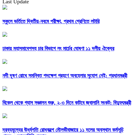
Last Update
স্কুলে ভর্তিতে দ্বিতীয়-নবমে পরীক্ষা, প্রথম শ্রেণিতে লটারি
ঢাকায় মহাসমাবেশসহ চার বিভাগে লং মার্চের ঘোষণা ১১ দলীয় ঐক্যের
নদী দূষণ রোধে সমন্বিত পদক্ষেপ গ্রহণে অবহেলার সুযোগ নেই: প্রধানমন্ত্রী
বিকেল থেকে গ্যাস সঞ্চালন শুরু, ২-৩ দিনে কাটবে জ্বালানি সংকট: বিদ্যুৎমন্ত্রী
দ্রব্যমূল্যের ঊর্ধ্বগতি রোধকল্পে মৌলভীবাজারে ১১ দলের অবস্থান কর্মসূচি