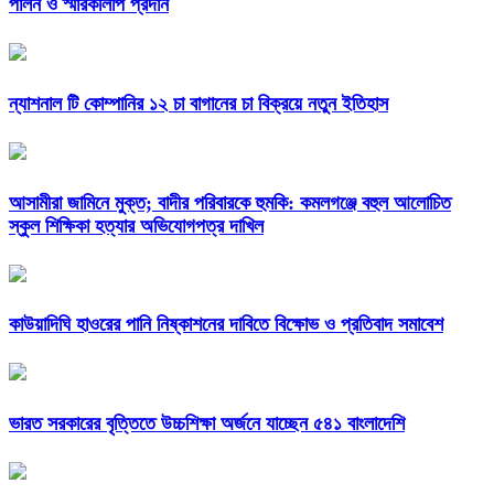
পালন ও স্মারকলিপি প্রদান
ন্যাশনাল টি কোম্পানির ১২ চা বাগানের চা বিক্রয়ে নতুন ইতিহাস
আসামীরা জামিনে মুক্ত; বাদীর পরিবারকে হুমকি: কমলগঞ্জে বহুল আলোচিত
স্কুল শিক্ষিকা হত্যার অভিযোগপত্র দাখিল
কাউয়াদিঘি হাওরের পানি নিষ্কাশনের দাবিতে বিক্ষোভ ও প্রতিবাদ সমাবেশ
ভারত সরকারের বৃত্তিতে উচ্চশিক্ষা অর্জনে যাচ্ছেন ৫৪১ বাংলাদেশি