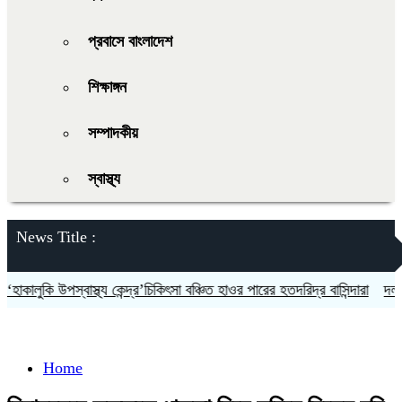
প্রবাসে বাংলাদেশ
শিক্ষাঙ্গন
সম্পাদকীয়
স্বাস্থ্য
News Title :
ালুকি উপস্বাস্থ্য কেন্দ্র’চিকিৎসা বঞ্চিত হাওর পারের হতদরিদ্র বাসিন্দারা
দলকে সু
Home