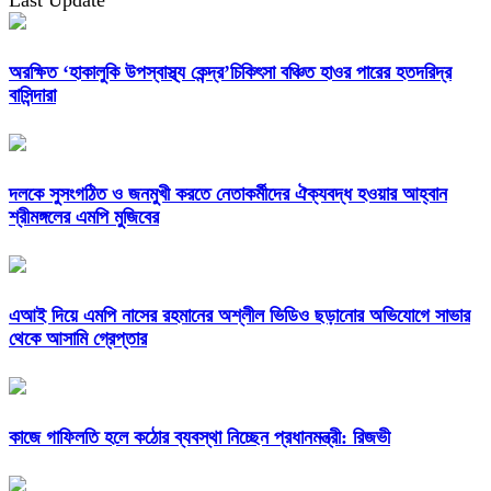
Last Update
অরক্ষিত ‘হাকালুকি উপস্বাস্থ্য কেন্দ্র’চিকিৎসা বঞ্চিত হাওর পারের হতদরিদ্র
বাসিন্দারা
দলকে সুসংগঠিত ও জনমুখী করতে নেতাকর্মীদের ঐক্যবদ্ধ হওয়ার আহ্বান
শ্রীমঙ্গলের এমপি মুজিবের
এআই দিয়ে এমপি নাসের রহমানের অশ্লীল ভিডিও ছড়ানোর অভিযোগে সাভার
থেকে আসামি গ্রেপ্তার
কাজে গাফিলতি হলে কঠোর ব্যবস্থা নিচ্ছেন প্রধানমন্ত্রী: রিজভী