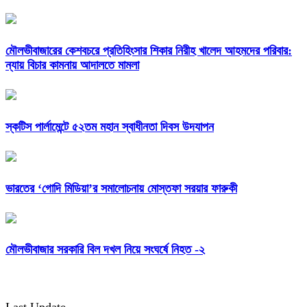
মৌলভীবাজারের কেশবচরে প্রতিহিংসার শিকার নিরীহ খালেদ আহমদের পরিবার:
ন্যায় বিচার কামনায় আদালতে মামলা
স্কটিস পার্লামেন্টে ৫২তম মহান স্বাধীনতা দিবস উদযাপন
ভারতের ‘গোদি মিডিয়া’র সমালোচনায় মোস্তফা সরয়ার ফারুকী
মৌলভীবাজার সরকারি বিল দখল নিয়ে সংঘর্ষে নিহত -২