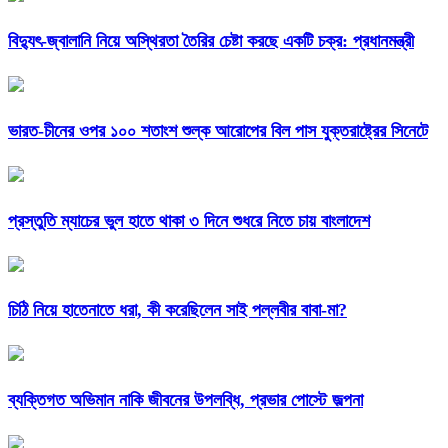
বিদ্যুৎ-জ্বালানি নিয়ে অস্থিরতা তৈরির চেষ্টা করছে একটি চক্র: প্রধানমন্ত্রী
ভারত-চীনের ওপর ১০০ শতাংশ শুল্ক আরোপের বিল পাস যুক্তরাষ্ট্রের সিনেটে
প্রস্তুতি ম্যাচের ভুল হাতে থাকা ৩ দিনে শুধরে নিতে চায় বাংলাদেশ
চিঠি নিয়ে হাতেনাতে ধরা, কী করেছিলেন সাই পল্লবীর বাবা-মা?
ব্যক্তিগত অভিমান নাকি জীবনের উপলব্ধি, প্রভার পোস্টে জল্পনা