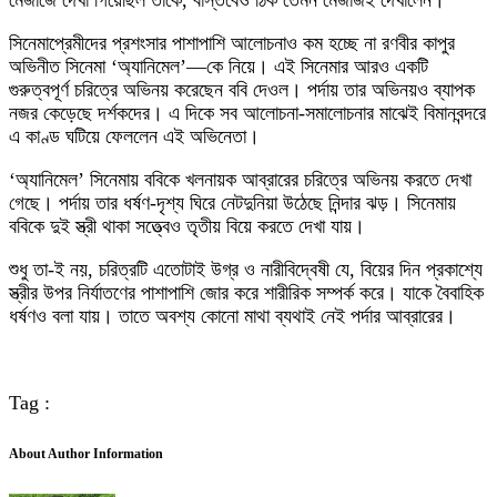
মেজাজে দেখা গিয়েছিল তাকে, বাস্তবেও ঠিক তেমন মেজাজই দেখালেন।
সিনেমাপ্রেমীদের প্রশংসার পাশাপাশি আলোচনাও কম হচ্ছে না রণবীর কাপুর
অভিনীত সিনেমা ‘অ্যানিমেল’—কে নিয়ে। এই সিনেমার আরও একটি
গুরুত্বপূর্ণ চরিত্রে অভিনয় করেছেন ববি দেওল। পর্দায় তার অভিনয়ও ব্যাপক
নজর কেড়েছে দর্শকদের। এ দিকে সব আলোচনা-সমালোচনার মাঝেই বিমানবন্দরে
এ কাণ্ড ঘটিয়ে ফেললেন এই অভিনেতা।
‘অ্যানিমেল’ সিনেমায় ববিকে খলনায়ক আব্রারের চরিত্রে অভিনয় করতে দেখা
গেছে। পর্দায় তার ধর্ষণ-দৃশ্য ঘিরে নেটদুনিয়া উঠেছে নিন্দার ঝড়। সিনেমায়
ববিকে দুই স্ত্রী থাকা সত্ত্বেও তৃতীয় বিয়ে করতে দেখা যায়।
শুধু তা-ই নয়, চরিত্রটি এতোটাই উগ্র ও নারীবিদ্বেষী যে, বিয়ের দিন প্রকাশ্যে
স্ত্রীর উপর নির্যাতণের পাশাপাশি জোর করে শারীরিক সম্পর্ক করে। যাকে বৈবাহিক
ধর্ষণও বলা যায়। তাতে অবশ্য কোনো মাথা ব্যথাই নেই পর্দার আব্রারের।
Tag :
About Author Information