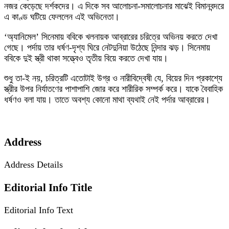
নজর কেড়েছে দর্শকদের। এ দিকে সব আলোচনা-সমালোচনার মাঝেই বিমানবন্দরে
এ কাণ্ড ঘটিয়ে ফেললেন এই অভিনেতা।
‘অ্যানিমেল’ সিনেমায় ববিকে খলনায়ক আব্রারের চরিত্রে অভিনয় করতে দেখা
গেছে। পর্দায় তার ধর্ষণ-দৃশ্য ঘিরে নেটদুনিয়া উঠেছে নিন্দার ঝড়। সিনেমায়
ববিকে দুই স্ত্রী থাকা সত্ত্বেও তৃতীয় বিয়ে করতে দেখা যায়।
শুধু তা-ই নয়, চরিত্রটি এতোটাই উগ্র ও নারীবিদ্বেষী যে, বিয়ের দিন প্রকাশ্যে
স্ত্রীর উপর নির্যাতণের পাশাপাশি জোর করে শারীরিক সম্পর্ক করে। যাকে বৈবাহিক
ধর্ষণও বলা যায়। তাতে অবশ্য কোনো মাথা ব্যথাই নেই পর্দার আব্রারের।
Address
Address Details
Editorial Info Title
Editorial Info Text