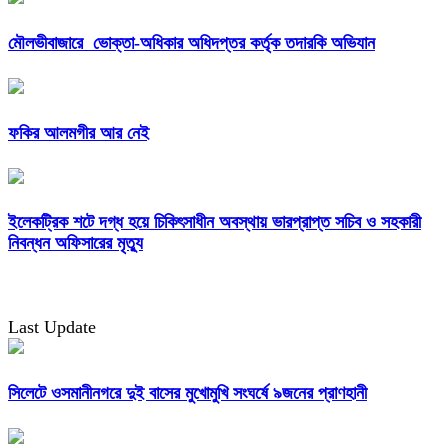
মৌলভীবাজারে ভোক্তা-অধিকার অধিদপ্তর কর্তৃক তদারকি অভিযান
ফকির আলমগীর আর নেই
ইলেকট্রিক শটে দগ্ধ হয়ে চিকিৎসাধীন অবস্থায় ভারপ্রাপ্ত সচিব ও সহকারী
নিবন্ধন অফিসারের মৃত্যু
Last Update
সিলেটে ওসমানীনগরে দুই বাসের মুখোমুখি সংঘর্ষে ৯জনের প্রাণহানী