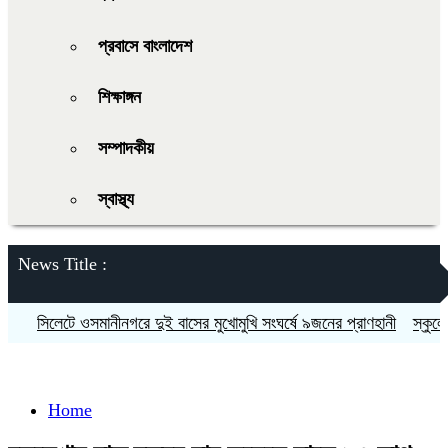
প্রবাসে বাংলাদেশ
শিক্ষাঙ্গন
সম্পাদকীয়
স্বাস্থ্য
News Title :
সিলেটে ওসমানীনগরে দুই বাসের মুখোমুখি সংঘর্ষে ৯জনের প্রাণহানী
স্কুলে ভর্
Home