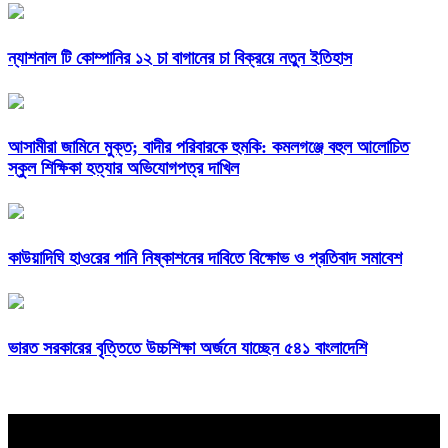
ন্যাশনাল টি কোম্পানির ১২ চা বাগানের চা বিক্রয়ে নতুন ইতিহাস
আসামীরা জামিনে মুক্ত; বাদীর পরিবারকে হুমকি: কমলগঞ্জে বহুল আলোচিত
স্কুল শিক্ষিকা হত্যার অভিযোগপত্র দাখিল
কাউয়াদিঘি হাওরের পানি নিষ্কাশনের দাবিতে বিক্ষোভ ও প্রতিবাদ সমাবেশ
ভারত সরকারের বৃত্তিতে উচ্চশিক্ষা অর্জনে যাচ্ছেন ৫৪১ বাংলাদেশি