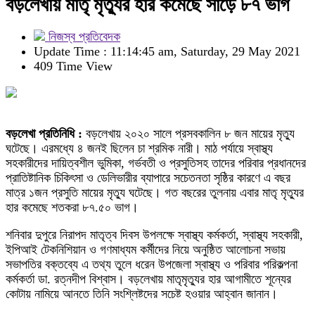
বড়লেখায় মাতৃ মৃত্যুর হার কমেছে সাড়ে ৮৭ ভাগ
নিজস্ব প্রতিবেদক
Update Time : 11:14:45 am, Saturday, 29 May 2021
409 Time View
বড়লেখা প্রতিনিধি :
বড়লেখায় ২০২০ সালে প্রসবকালিন ৮ জন মায়ের মৃত্যু
ঘটেছে। এরমধ্যে ৪ জনই ছিলেন চা শ্রমিক নারী। মাঠ পর্যায়ে স্বাস্থ্য
সহকারীদের দায়িত্বশীল ভুমিকা, গর্ভবতী ও প্রসুতিসহ তাদের পরিবার প্রধানদের
প্রাতিষ্টানিক চিকিৎসা ও ডেলিভারীর ব্যাপারে সচেতনতা সৃষ্ঠির কারণে এ বছর
মাত্র ১জন প্রসুতি মায়ের মৃত্যু ঘটেছে। গত বছরের তুলনায় এবার মাতৃ মৃত্যুর
হার কমেছে শতকরা ৮৭.৫০ ভাগ।
শনিবার দুপুরে নিরাপদ মাতৃত্ব দিবস উপলক্ষে স্বাস্থ্য কর্মকর্তা, স্বাস্থ্য সহকারী,
ইপিআই টেকনিশিয়ান ও গণমাধ্যম কর্মীদের নিয়ে অনুষ্ঠিত আলোচনা সভায়
সভাপতির বক্তব্যে এ তথ্য তুলে ধরেন উপজেলা স্বাস্থ্য ও পরিবার পরিকল্পনা
কর্মকর্তা ডা. রত্নদীপ বিশ্বাস। বড়লেখায় মাতৃমৃত্যুর হার আগামীতে শূন্যের
কোটায় নামিয়ে আনতে তিনি সংশ্লিষ্টদের সচেষ্ট হওয়ার আহ্বান জানান।