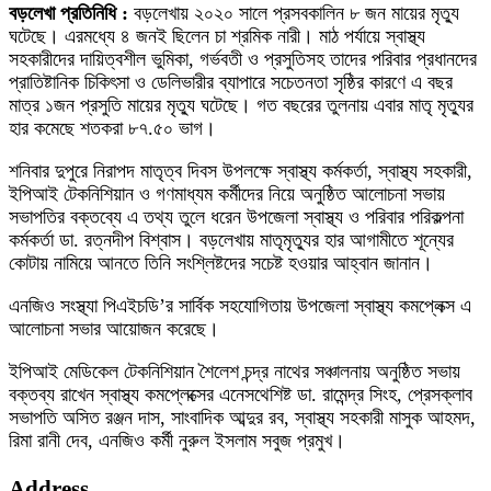
বড়লেখা প্রতিনিধি :
বড়লেখায় ২০২০ সালে প্রসবকালিন ৮ জন মায়ের মৃত্যু
ঘটেছে। এরমধ্যে ৪ জনই ছিলেন চা শ্রমিক নারী। মাঠ পর্যায়ে স্বাস্থ্য
সহকারীদের দায়িত্বশীল ভুমিকা, গর্ভবতী ও প্রসুতিসহ তাদের পরিবার প্রধানদের
প্রাতিষ্টানিক চিকিৎসা ও ডেলিভারীর ব্যাপারে সচেতনতা সৃষ্ঠির কারণে এ বছর
মাত্র ১জন প্রসুতি মায়ের মৃত্যু ঘটেছে। গত বছরের তুলনায় এবার মাতৃ মৃত্যুর
হার কমেছে শতকরা ৮৭.৫০ ভাগ।
শনিবার দুপুরে নিরাপদ মাতৃত্ব দিবস উপলক্ষে স্বাস্থ্য কর্মকর্তা, স্বাস্থ্য সহকারী,
ইপিআই টেকনিশিয়ান ও গণমাধ্যম কর্মীদের নিয়ে অনুষ্ঠিত আলোচনা সভায়
সভাপতির বক্তব্যে এ তথ্য তুলে ধরেন উপজেলা স্বাস্থ্য ও পরিবার পরিকল্পনা
কর্মকর্তা ডা. রত্নদীপ বিশ্বাস। বড়লেখায় মাতৃমৃত্যুর হার আগামীতে শূন্যের
কোটায় নামিয়ে আনতে তিনি সংশ্লিষ্টদের সচেষ্ট হওয়ার আহ্বান জানান।
এনজিও সংস্থ্যা পিএইচডি’র সার্বিক সহযোগিতায় উপজেলা স্বাস্থ্য কমপ্লেক্স এ
আলোচনা সভার আয়োজন করেছে।
ইপিআই মেডিকেল টেকনিশিয়ান শৈলেশ চন্দ্র নাথের সঞ্চালনায় অনুষ্ঠিত সভায়
বক্তব্য রাখেন স্বাস্থ্য কমপ্লেক্সের এনেসথেশিষ্ট ডা. রামেন্দ্র সিংহ, প্রেসক্লাব
সভাপতি অসিত রঞ্জন দাস, সাংবাদিক আব্দুর রব, স্বাস্থ্য সহকারী মাসুক আহমদ,
রিমা রানী দেব, এনজিও কর্মী নুরুল ইসলাম সবুজ প্রমুখ।
Address