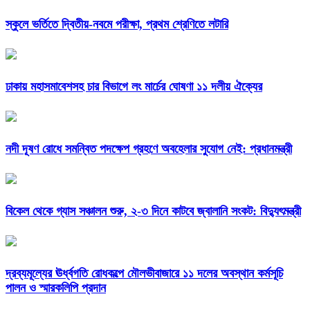
স্কুলে ভর্তিতে দ্বিতীয়-নবমে পরীক্ষা, প্রথম শ্রেণিতে লটারি
ঢাকায় মহাসমাবেশসহ চার বিভাগে লং মার্চের ঘোষণা ১১ দলীয় ঐক্যের
নদী দূষণ রোধে সমন্বিত পদক্ষেপ গ্রহণে অবহেলার সুযোগ নেই: প্রধানমন্ত্রী
বিকেল থেকে গ্যাস সঞ্চালন শুরু, ২-৩ দিনে কাটবে জ্বালানি সংকট: বিদ্যুৎমন্ত্রী
দ্রব্যমূল্যের ঊর্ধ্বগতি রোধকল্পে মৌলভীবাজারে ১১ দলের অবস্থান কর্মসূচি
পালন ও স্মারকলিপি প্রদান