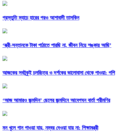
প্রস্তুতি ম্যাচে হারের পরও আশাবাদী তাসকিন
‘স্ত্রী-সন্তানকে টাকা পাঠাতে পারছি না, জীবন নিয়ে শঙ্কায় আছি’
আজকের সবটুকুই চলচ্চিত্র ও দর্শকের ভালোবাসা থেকে পাওয়া: পপি
‘আজ আমারও জন্মদিন’ ছেলের জন্মদিনে আবেগঘন বার্তা পরীমণির
মন খুলে গান গাওয়া যায়, নম্বর দেওয়া যায় না: শিক্ষামন্ত্রী