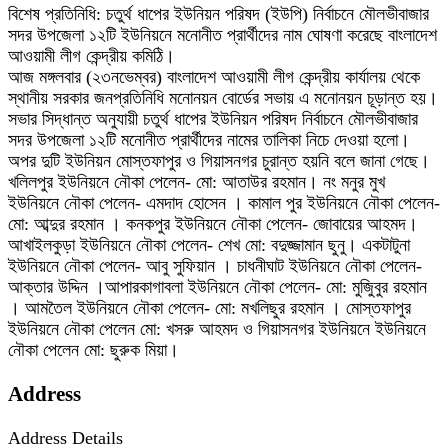
বিশেষ প্রতিনিধি: চতুর্থ ধাপের ইউনিয়ন পরিষদ (ইউপি) নির্বাচনে মৌলভীবাজার
সদর উপজেলা ১২টি ইউনিয়নে মনোনীত প্রার্থীদের নাম ঘোষণা করেছে বাংলাদেশ
আওয়ামী লীগ কেন্দ্রীয় কমিঠি।
আজ মঙ্গলবার (২৩নভেম্বর) বাংলাদেশ আওয়ামী লীগ কেন্দ্রীয় কার্যালয় থেকে
স্থানীয় সরকার জনপ্রতিনিধি মনোনয়ন বোর্ডের সভায় এ মনোনয়ন চূড়ান্ত হয়।
সভার সিদ্ধান্ত অনুযায়ী চতুর্থ ধাপের ইউনিয়ন পরিষদ নির্বাচনে মৌলভীবাজার
সদর উপজেলা ১২টি মনোনীত প্রার্থীদের নামের তালিকা নিচে দেওয়া হলো।
অপর দুটি ইউনিয়ন মোস্তফাপুর ও গিয়াসনগর চুরান্ত হয়নি বলে জানা গেছে।
খলিলপুর ইউনিয়নে নৌকা পেলেন- মো: আতাউর রহমান। নং মনুর মুখ
ইউনিয়নে নৌকা পেলেন- এমদাদ হোসেন । কামাল পুর ইউনিয়নে নৌকা পেলেন-
মো: আব্দুর রহমান । কনকপুর ইউনিয়নে নৌকা পেলেন- জোবায়ের আহমদ।
আখাইলকুড়া ইউনিয়নে নৌকা পেলেন- শেখ মো: বদুজ্জামান ছুনু। একটাটুনা
ইউনিয়নে নৌকা পেলেন- আবু সুফিয়ান । চাধনীঘাট ইউনিয়নে নৌকা পেলেন-
আক্তার উদ্দিন ।আপারকাগাবলা ইউনিয়নে নৌকা পেলেন- মো: মুজিুবুর রহমান
। আমতৈল ইউনিয়নে নৌকা পেলেন- মো: মখলিছুর রহমান । মোস্তফাপুর
ইউনিয়নে নৌকা পেলেন মো: খসরু আহমদ ও গিয়াসনগর ইউনিয়নে ইউনিয়নে
নৌকা পেলেন মো: ছুরুক মিয়া।
Address
Address Details