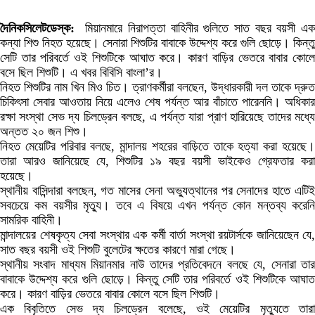
দৈনিকসিলেটডেস্ক:
মিয়ানমারে নিরাপত্তা বাহিনীর গুলিতে সাত বছর বয়সী এ
কন্যা শিশু নিহত হয়েছে। সেনারা শিশুটির বাবাকে উদ্দেশ্য করে গুলি ছোড়ে। কিন্তু
সেটি তার পরিবর্তে ওই শিশুটিকে আঘাত করে। কারণ বাড়ির ভেতরে বাবার কোলে
বসে ছিল শিশুটি। এ খবর বিবিসি বাংলা’র।
নিহত শিশুটির নাম খিন মিও চিত। ত্রাণকর্মীরা বলছেন, উদ্ধারকারী দল তাকে দ্রুত
চিকিৎসা সেবার আওতায় নিয়ে এলেও শেষ পর্যন্ত আর বাঁচাতে পারেননি। অধিকার
রক্ষা সংস্থা সেভ দ্য চিলড্রেন বলছে, এ পর্যন্ত যারা প্রাণ হারিয়েছে তাদের মধ্যে
অন্তত ২০ জন শিশু।
নিহত মেয়েটির পরিবার বলছে, মান্দালয় শহরের বাড়িতে তাকে হত্যা করা হয়েছে।
তারা আরও জানিয়েছে যে, শিশুটির ১৯ বছর বয়সী ভাইকেও গ্রেফতার করা
হয়েছে।
স্থানীয় বাসিন্দারা বলছেন, গত মাসের সেনা অভ্যুত্থানের পর সেনাদের হাতে এটিই
সবচেয়ে কম বয়সীর মৃত্যু। তবে এ বিষয়ে এখন পর্যন্ত কোন মন্তব্য করেনি
সামরিক বাহিনী।
মান্দালয়ের শেষকৃত্য সেবা সংস্থার এক কর্মী বার্তা সংস্থা রয়টার্সকে জানিয়েছেন যে,
সাত বছর বয়সী ওই শিশুটি বুলেটের ক্ষতের কারণে মারা গেছে।
স্থানীয় সংবাদ মাধ্যম মিয়ানমার নাউ তাদের প্রতিবেদনে বলছে যে, সেনারা তার
বাবাকে উদ্দেশ্য করে গুলি ছোড়ে। কিন্তু সেটি তার পরিবর্তে ওই শিশুটিকে আঘাত
করে। কারণ বাড়ির ভেতরে বাবার কোলে বসে ছিল শিশুটি।
এক বিবৃতিতে সেভ দ্য চিলড্রেন বলেছে, ওই মেয়েটির মৃত্যুতে তারা