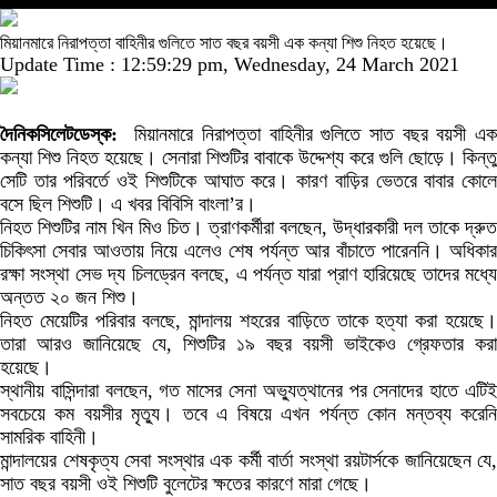
মিয়ানমারে নিরাপত্তা বাহিনীর গুলিতে সাত বছর বয়সী এক কন্যা শিশু নিহত হয়েছে।
Update Time : 12:59:29 pm, Wednesday, 24 March 2021
দৈনিকসিলেটডেস্ক:
মিয়ানমারে নিরাপত্তা বাহিনীর গুলিতে সাত বছর বয়সী এ
কন্যা শিশু নিহত হয়েছে। সেনারা শিশুটির বাবাকে উদ্দেশ্য করে গুলি ছোড়ে। কিন্তু
সেটি তার পরিবর্তে ওই শিশুটিকে আঘাত করে। কারণ বাড়ির ভেতরে বাবার কোলে
বসে ছিল শিশুটি। এ খবর বিবিসি বাংলা’র।
নিহত শিশুটির নাম খিন মিও চিত। ত্রাণকর্মীরা বলছেন, উদ্ধারকারী দল তাকে দ্রুত
চিকিৎসা সেবার আওতায় নিয়ে এলেও শেষ পর্যন্ত আর বাঁচাতে পারেননি। অধিকার
রক্ষা সংস্থা সেভ দ্য চিলড্রেন বলছে, এ পর্যন্ত যারা প্রাণ হারিয়েছে তাদের মধ্যে
অন্তত ২০ জন শিশু।
নিহত মেয়েটির পরিবার বলছে, মান্দালয় শহরের বাড়িতে তাকে হত্যা করা হয়েছে।
তারা আরও জানিয়েছে যে, শিশুটির ১৯ বছর বয়সী ভাইকেও গ্রেফতার করা
হয়েছে।
স্থানীয় বাসিন্দারা বলছেন, গত মাসের সেনা অভ্যুত্থানের পর সেনাদের হাতে এটিই
সবচেয়ে কম বয়সীর মৃত্যু। তবে এ বিষয়ে এখন পর্যন্ত কোন মন্তব্য করেনি
সামরিক বাহিনী।
মান্দালয়ের শেষকৃত্য সেবা সংস্থার এক কর্মী বার্তা সংস্থা রয়টার্সকে জানিয়েছেন যে,
সাত বছর বয়সী ওই শিশুটি বুলেটের ক্ষতের কারণে মারা গেছে।