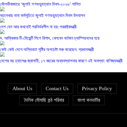
মৌলভীবাজারে ‘জুলাই গণঅভ্যুত্থান দিবস-২০২৬’ পালিত
বড়লেখায় নানা কর্মসূচিতে জুলাই গণঅভ্যুত্থান দিবস উদযাপন
দেশ যেন আর কখনোই পরনির্ভরশীল না হয়: পররাষ্ট্রমন্ত্রী
দ. আফ্রিকার টি-টোয়েন্টি লিগে রিশাদ, খেলবেন বর্তমান চ্যাম্পিয়নদের হয়ে
কেউ কেউ দেশে অস্থিরতা সৃষ্টির অপচেষ্টা শুরু করেছেন: প্রধানমন্ত্রী
দেশের বড় চ্যালেঞ্জ জ্বালানী, ১৭ বছরের অব্যবস্থাপনার কারণে এই অবস্থা: বাণিজ্যমন্ত্রী
About Us
Contact Us
Privacy Policy
দৈনিক মৌমাছি কন্ঠ পরিবার
বাংলা কনভার্টার