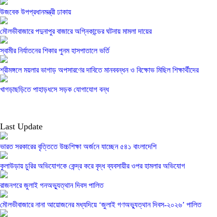
উজবেক উপপ্রধানমন্ত্রী ঢাকায়
মৌলভীবাজারে পদুনাপুর বাজারে অগ্নিকান্ডের ঘটনায় মামলা দায়ের
স্বামীর নির্যাতনের শিকার পুনম হাসপাতালে ভর্তি
শ্রীমঙ্গলে ময়লার ভাগাড় অপসারণের দাবিতে মানববন্ধন ও বিক্ষোভ মিছিল শিক্ষার্থীদের
খাগড়াছড়িতে পাহাড়ধসে সড়ক যোগাযোগ বন্ধ
Last Update
ভারত সরকারের বৃত্তিতে উচ্চশিক্ষা অর্জনে যাচ্ছেন ৫৪১ বাংলাদেশি
কুলাউড়ায় চুরির অভিযোগকে কেন্দ্র করে বৃদ্ধ ব্যবসায়ীর ওপর হামলার অভিযোগ
রাজনগরে জুলাই গনঅভ্যুত্থান দিবস পালিত
মৌলভীবাজারে নানা আয়োজনের মধ্যদিয়ে ‘জুলাই গণঅভ্যুত্থান দিবস-২০২৬’ পালিত