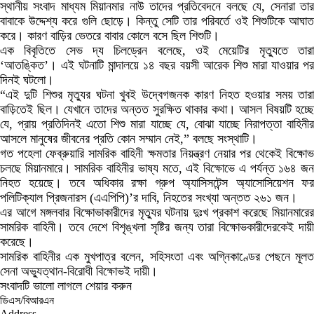
স্থানীয় সংবাদ মাধ্যম মিয়ানমার নাউ তাদের প্রতিবেদনে বলছে যে, সেনারা তার
বাবাকে উদ্দেশ্য করে গুলি ছোড়ে। কিন্তু সেটি তার পরিবর্তে ওই শিশুটিকে আঘাত
করে। কারণ বাড়ির ভেতরে বাবার কোলে বসে ছিল শিশুটি।
এক বিবৃতিতে সেভ দ্য চিলড্রেন বলেছে, ওই মেয়েটির মৃত্যুতে তারা
‘আতঙ্কিত’। এই ঘটনাটি মান্দালয়ে ১৪ বছর বয়সী আরেক শিশু মারা যাওয়ার পর
দিনই ঘটলো।
“এই দুটি শিশুর মৃত্যুর ঘটনা খুবই উদ্বেগজনক কারণ নিহত হওয়ার সময় তারা
বাড়িতেই ছিল। যেখানে তাদের অন্তত সুরক্ষিত থাকার কথা। আসল বিষয়টি হচ্ছে
যে, প্রায় প্রতিদিনই এতো শিশু মারা যাচ্ছে যে, বোঝা যাচ্ছে নিরাপত্তা বাহিনীর
আসলে মানুষের জীবনের প্রতি কোন সম্মান নেই,” বলছে সংস্থাটি।
গত পহেলা ফেব্রুয়ারি সামরিক বাহিনী ক্ষমতার নিয়ন্ত্রণ নেয়ার পর থেকেই বিক্ষোভ
চলছে মিয়ানমারে। সামরিক বাহিনীর ভাষ্য মতে, এই বিক্ষোভে এ পর্যন্ত ১৬৪ জন
নিহত হয়েছে। তবে অধিকার রক্ষা গ্রুপ অ্যাসিসটেন্স অ্যাসোসিয়েশন ফর
পলিটিক্যাল প্রিজনারস (এএপিপি)’র দাবি, নিহতের সংখ্যা অন্তত ২৬১ জন।
এর আগে মঙ্গলবার বিক্ষোভাকারীদের মৃত্যুর ঘটনায় দুঃখ প্রকাশ করেছে মিয়ানমারের
সামরিক বাহিনী। তবে দেশে বিশৃঙ্খলা সৃষ্টির জন্য তারা বিক্ষোভকারীদেরকেই দায়ী
করেছে।
সামরিক বাহিনীর এক মুখপাত্র বলেন, সহিসংতা এবং অগ্নিকাণ্ডের পেছনে মূলত
সেনা অভ্যুত্থান-বিরোধী বিক্ষোভই দায়ী।
সংবাদটি ভালো লাগলে শেয়ার করুন
ডিএস/বিআরএন
Address