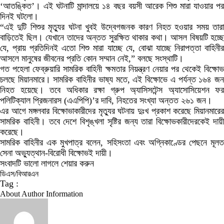
‘আতঙ্কিত’। এই ঘটনাটি মান্দালয়ে ১৪ বছর বয়সী আরেক শিশু মারা যাওয়ার পর
দিনই ঘটলো।
“এই দুটি শিশুর মৃত্যুর ঘটনা খুবই উদ্বেগজনক কারণ নিহত হওয়ার সময় তারা
বাড়িতেই ছিল। যেখানে তাদের অন্তত সুরক্ষিত থাকার কথা। আসল বিষয়টি হচ্ছে
যে, প্রায় প্রতিদিনই এতো শিশু মারা যাচ্ছে যে, বোঝা যাচ্ছে নিরাপত্তা বাহিনীর
আসলে মানুষের জীবনের প্রতি কোন সম্মান নেই,” বলছে সংস্থাটি।
গত পহেলা ফেব্রুয়ারি সামরিক বাহিনী ক্ষমতার নিয়ন্ত্রণ নেয়ার পর থেকেই বিক্ষোভ
চলছে মিয়ানমারে। সামরিক বাহিনীর ভাষ্য মতে, এই বিক্ষোভে এ পর্যন্ত ১৬৪ জন
নিহত হয়েছে। তবে অধিকার রক্ষা গ্রুপ অ্যাসিসটেন্স অ্যাসোসিয়েশন ফর
পলিটিক্যাল প্রিজনারস (এএপিপি)’র দাবি, নিহতের সংখ্যা অন্তত ২৬১ জন।
এর আগে মঙ্গলবার বিক্ষোভাকারীদের মৃত্যুর ঘটনায় দুঃখ প্রকাশ করেছে মিয়ানমারের
সামরিক বাহিনী। তবে দেশে বিশৃঙ্খলা সৃষ্টির জন্য তারা বিক্ষোভকারীদেরকেই দায়ী
করেছে।
সামরিক বাহিনীর এক মুখপাত্র বলেন, সহিসংতা এবং অগ্নিকাণ্ডের পেছনে মূলত
সেনা অভ্যুত্থান-বিরোধী বিক্ষোভই দায়ী।
সংবাদটি ভালো লাগলে শেয়ার করুন
ডিএস/বিআরএন
Tag :
About Author Information